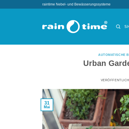
Zum
raintime Nebel- und Bewässerungssysteme
Inhalt
springen
S
AUTOMATISCHE 
Urban Gard
VERÖFFENTLIC
31
Mai