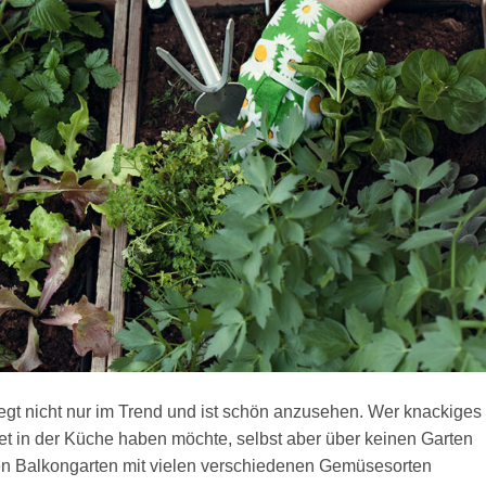
egt nicht nur im Trend und ist schön anzusehen. Wer knackiges
et in der Küche haben möchte, selbst aber über keinen Garten
ten Balkongarten mit vielen verschiedenen Gemüsesorten