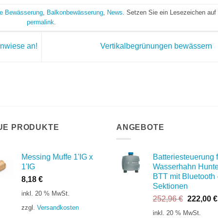
e Bewässerung
,
Balkonbewässerung
,
News
. Setzen Sie ein Lesezeichen auf
permalink
.
enwiese an!
Vertikalbegrünungen bewässern
UE PRODUKTE
ANGEBOTE
Messing Muffe 1'IG x
Batteriesteuerung f
1'IG
Wasserhahn Hunte
BTT mit Bluetooth 
8,18
€
Sektionen
inkl. 20 % MwSt.
Ursprüng
252,96
€
222,00
€
zzgl.
Versandkosten
Preis
inkl. 20 % MwSt.