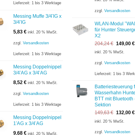
Lieferzeit:
1 bis 3 Werktage
war:
252,96 €
zzgl.
Versandkosten
Messing Muffe 3/4'IG x
3/4'IG
WLAN-Modul "WA
für Hunter Steuerg
5,83
€
inkl. 20 % MwSt.
X2
zzgl.
Versandkosten
Ursprüng
204,24
€
149,00
€
Preis
inkl. 20 % MwSt.
Lieferzeit:
1 bis 3 Werktage
war:
204,24 €
zzgl.
Versandkosten
Messing Doppelnippel
3/4'AG x 3/4'AG
Lieferzeit:
1 bis 3 Wer
8,52
€
inkl. 20 % MwSt.
Batteriesteuerung f
Wasserhahn Hunte
zzgl.
Versandkosten
BTT mit Bluetooth 
Lieferzeit:
1 bis 3 Werktage
Sektion
Ursprüng
149,63
€
132,00
€
Messing Doppelnippel
Preis
inkl. 20 % MwSt.
1'AG x 3/4'AG
war:
149,63 €
zzgl.
Versandkosten
9,68
€
inkl. 20 % MwSt.