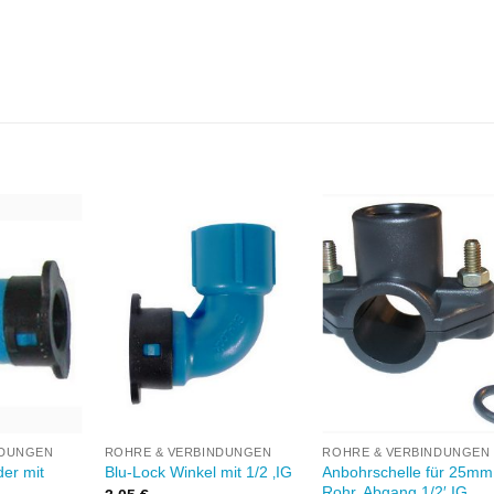
Zu
Zu
Zu
unschliste
Wunschliste
Wunschlis
hinzufügen
hinzufügen
hinzufüge
+
+
NDUNGEN
ROHRE & VERBINDUNGEN
ROHRE & VERBINDUNGEN
der mit
Anbohrschelle für 25mm
Blu-Lock Winkel mit 1/2 ‚IG
Rohr, Abgang 1/2′ IG