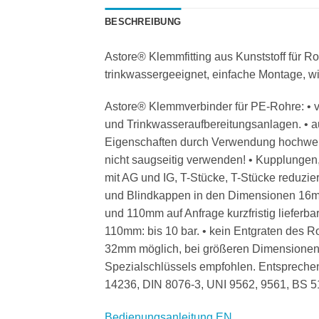
BESCHREIBUNG
Astore® Klemmfitting aus Kunststoff für R
trinkwassergeeignet, einfache Montage, w
Astore® Klemmverbinder für PE-Rohre: • v
und Trinkwasseraufbereitungsanlagen. • 
Eigenschaften durch Verwendung hochwerti
nicht saugseitig verwenden! • Kupplungen
mit AG und IG, T-Stücke, T-Stücke reduzie
und Blindkappen in den Dimensionen 16m
und 110mm auf Anfrage kurzfristig lieferb
110mm: bis 10 bar. • kein Entgraten des
32mm möglich, bei größeren Dimensionen
Spezialschlüssels empfohlen. Entsprechen
14236, DIN 8076-3, UNI 9562, 9561, BS 5
Bedienungsanleitung EN