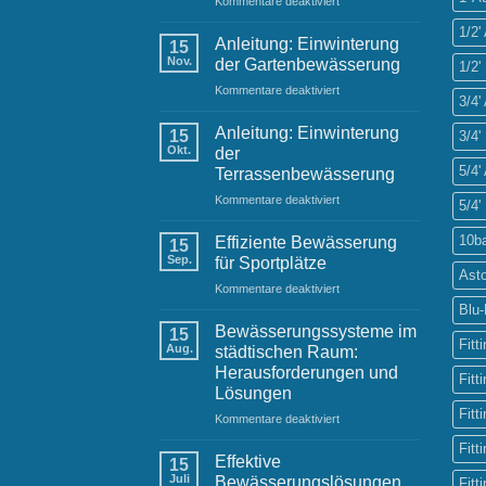
Kommentare deaktiviert
Festliche
1/2
Grüße
Anleitung: Einwinterung
15
und
Nov.
der Gartenbewässerung
1/2'
Neujahrswünsche
für
Kommentare deaktiviert
von
3/4
Anleitung:
Ihrem
Einwinterung
Raintime-
Anleitung: Einwinterung
15
3/4'
der
Team
Okt.
der
Gartenbewässerung
5/4
Terrassenbewässerung
für
Kommentare deaktiviert
5/4'
Anleitung:
Einwinterung
10b
Effiziente Bewässerung
15
der
Sep.
für Sportplätze
Terrassenbewässerung
Ast
für
Kommentare deaktiviert
Effiziente
Blu
Bewässerung
Bewässerungssysteme im
15
für
Fitt
Aug.
städtischen Raum:
Sportplätze
Herausforderungen und
Fitt
Lösungen
Fitt
für
Kommentare deaktiviert
Bewässerungssysteme
Fitt
im
Effektive
15
städtischen
Juli
Bewässerungslösungen
Fitt