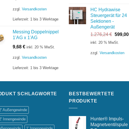
zzgl.
Versandkosten
HC Hydrawise
Steuergerät für 24
Lieferzeit:
1 bis 3 Werktage
Sektionen -
Außengerät
Messing Doppelnippel
Ursprü
1.276,24
€
599,0
1'AG x 1'AG
Preis
inkl. 20 % MwSt.
war:
9,68
€
inkl. 20 % MwSt.
1.276,
zzgl.
Versandkosten
zzgl.
Versandkosten
Lieferzeit:
1 bis 3 Werktage
ODUKT SCHLAGWORTE
BESTBEWERTETE
PRODUKTE
/2' Außengewinde
Hunter® Impuls-
2' Innengewinde
Magnetventilspule
Außengewinde
1' Innengewinde