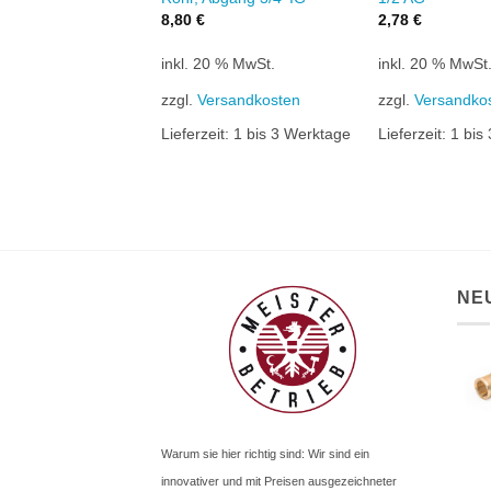
8,80
€
2,78
€
0 % MwSt.
inkl. 20 % MwSt.
inkl. 20 % MwSt
rsandkosten
zzgl.
Versandkosten
zzgl.
Versandko
it:
1 bis 3 Werktage
Lieferzeit:
1 bis 3 Werktage
Lieferzeit:
1 bis
NE
Warum sie hier richtig sind: Wir sind ein
innovativer und mit Preisen ausgezeichneter