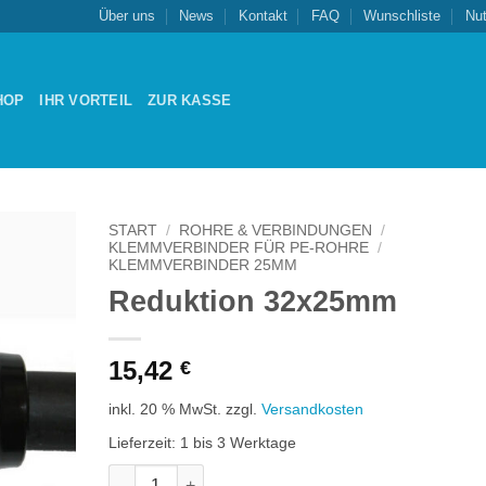
Über uns
News
Kontakt
FAQ
Wunschliste
Nu
HOP
IHR VORTEIL
ZUR KASSE
START
/
ROHRE & VERBINDUNGEN
/
KLEMMVERBINDER FÜR PE-ROHRE
/
KLEMMVERBINDER 25MM
Zu
Reduktion 32x25mm
schliste
nzufügen
15,42
€
inkl. 20 % MwSt.
zzgl.
Versandkosten
Lieferzeit:
1 bis 3 Werktage
Reduktion 32x25mm Menge