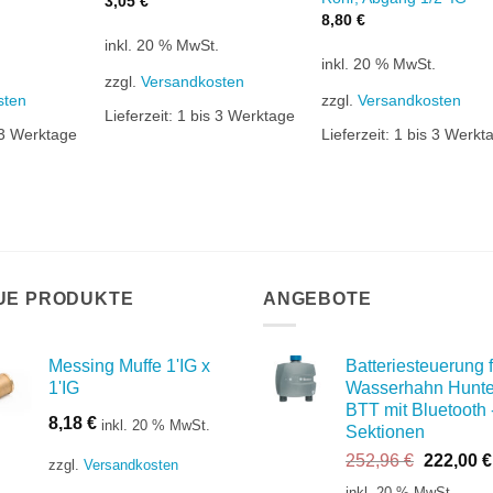
3,05
€
8,80
€
inkl. 20 % MwSt.
.
inkl. 20 % MwSt.
zzgl.
Versandkosten
sten
zzgl.
Versandkosten
Lieferzeit:
1 bis 3 Werktage
 3 Werktage
Lieferzeit:
1 bis 3 Werkt
UE PRODUKTE
ANGEBOTE
Messing Muffe 1'IG x
Batteriesteuerung f
1'IG
Wasserhahn Hunte
BTT mit Bluetooth 
8,18
€
inkl. 20 % MwSt.
Sektionen
Ursprüng
252,96
€
222,00
€
zzgl.
Versandkosten
Preis
inkl. 20 % MwSt.