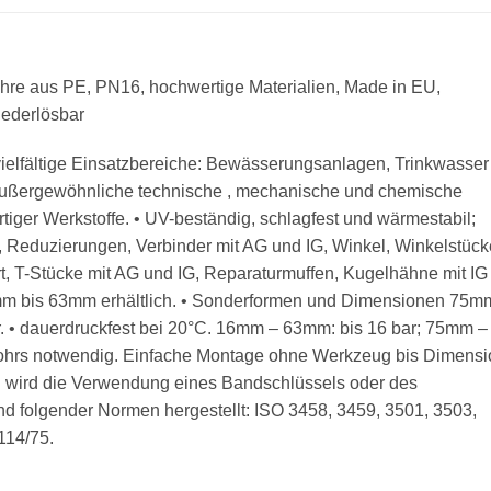
ohre aus PE, PN16, hochwertige Materialien, Made in EU,
iederlösbar
ielfältige Einsatzbereiche: Bewässerungsanlagen, Trinkwasser
außergewöhnliche technische , mechanische und chemische
ger Werkstoffe. • UV-beständig, schlagfest und wärmestabil;
, Reduzierungen, Verbinder mit AG und IG, Winkel, Winkelstück
rt, T-Stücke mit AG und IG, Reparaturmuffen, Kugelhähne mit IG
m bis 63mm erhältlich. • Sonderformen und Dimensionen 75m
ar. • dauerdruckfest bei 20°C. 16mm – 63mm: bis 16 bar; 75mm –
 Rohrs notwendig. Einfache Montage ohne Werkzeug bis Dimensi
 wird die Verwendung eines Bandschlüssels oder des
d folgender Normen hergestellt: ISO 3458, 3459, 3501, 3503,
114/75.