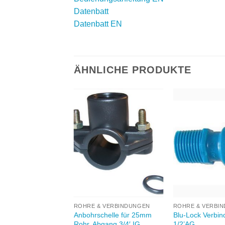
Datenbatt
Datenbatt EN
ÄHNLICHE PRODUKTE
Zu
Zu
Wunschliste
Wunschliste
W
hinzufügen
hinzufügen
+
+
& VERBINDUNGEN
ROHRE & VERBINDUNGEN
ROHRE & VERBI
chelle für 32mm
Anbohrschelle für 25mm
Blu-Lock Verbin
bgang 1/2′ IG
Rohr, Abgang 3/4′ IG
1/2’AG