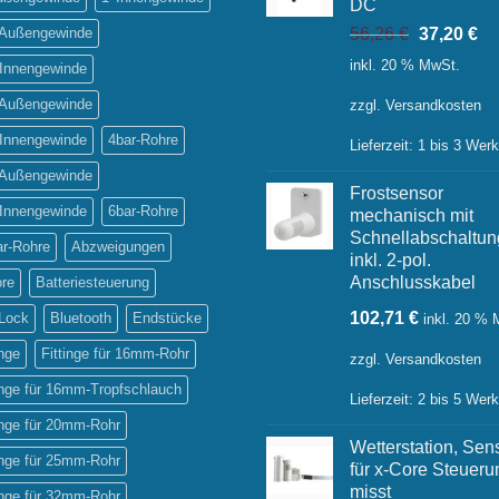
DC
Ursprüngl
Ak
' Außengewinde
56,26
€
37,20
€
Preis
Pr
inkl. 20 % MwSt.
 Innengewinde
war:
ist:
56,26 €
37
' Außengewinde
zzgl.
Versandkosten
 Innengewinde
4bar-Rohre
Lieferzeit:
1 bis 3 Wer
' Außengewinde
Frostsensor
 Innengewinde
6bar-Rohre
mechanisch mit
Schnellabschaltun
ar-Rohre
Abzweigungen
inkl. 2-pol.
Anschlusskabel
ore
Batteriesteuerung
102,71
€
-Lock
Bluetooth
Endstücke
inkl. 20 %
inge
Fittinge für 16mm-Rohr
zzgl.
Versandkosten
inge für 16mm-Tropfschlauch
Lieferzeit:
2 bis 5 Wer
inge für 20mm-Rohr
Wetterstation, Sen
inge für 25mm-Rohr
für x-Core Steueru
misst
inge für 32mm-Rohr