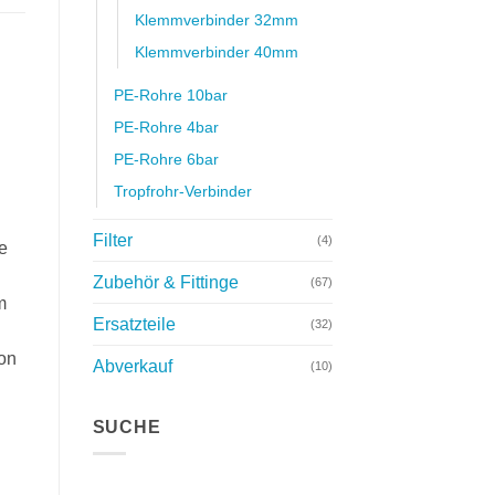
Klemmverbinder 32mm
Klemmverbinder 40mm
PE-Rohre 10bar
PE-Rohre 4bar
PE-Rohre 6bar
Tropfrohr-Verbinder
Filter
(4)
e
Zubehör & Fittinge
(67)
m
Ersatzteile
(32)
on
Abverkauf
(10)
SUCHE