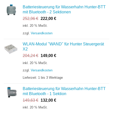
Batteriesteuerung für Wasserhahn Hunter-BTT
mit Bluetooth - 2 Sektionen
Ursprünglicher
Aktueller
252,96
€
222,00
€
Preis
Preis
inkl. 20 % MwSt.
war:
ist:
zzgl.
Versandkosten
252,96 €
222,00 €.
WLAN-Modul "WAND" für Hunter Steuergerät
X2
Ursprünglicher
Aktueller
204,24
€
149,00
€
Preis
Preis
inkl. 20 % MwSt.
war:
ist:
zzgl.
Versandkosten
204,24 €
149,00 €.
Lieferzeit:
1 bis 3 Werktage
Batteriesteuerung für Wasserhahn Hunter-BTT
mit Bluetooth - 1 Sektion
Ursprünglicher
Aktueller
149,63
€
132,00
€
Preis
Preis
inkl. 20 % MwSt.
war:
ist: