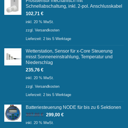
Frostsensor mechanisch mit
Schnellabschaltung, inkl. 2-pol. Anschlusskabel
102,71
€
inkl. 20 % MwSt.
zzgl.
Versandkosten
Lieferzeit:
2 bis 5 Werktage
Wetterstation, Sensor für x-Core Steuerung
misst Sonneneinstrahlung, Temperatur und
Niederschlag
235,76
€
inkl. 20 % MwSt.
zzgl.
Versandkosten
Lieferzeit:
2 bis 5 Werktage
Batteriesteuerung NODE für bis zu 6 Sektionen
Ursprünglicher
Aktueller
387,86
€
299,00
€
Preis
Preis
inkl. 20 % MwSt.
war:
ist: