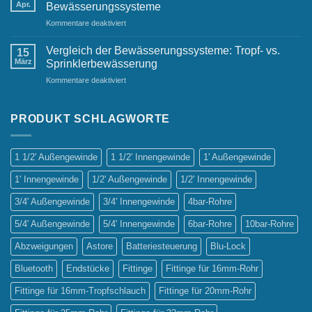
Ein
Apr.
Bewässerungssysteme
Must-
für
Kommentare deaktiviert
Have
Die
für
wichtigsten
jeden
Vergleich der Bewässerungssysteme: Tropf- vs.
15
Vorteile
Gastgarten
März
Sprinklerbewässerung
automatischer
für
Kommentare deaktiviert
Bewässerungssysteme
Vergleich
der
Bewässerungssysteme:
PRODUKT SCHLAGWORTE
Tropf-
vs.
Sprinklerbewässerung
1 1/2' Außengewinde
1 1/2' Innengewinde
1' Außengewinde
1' Innengewinde
1/2' Außengewinde
1/2' Innengewinde
3/4' Außengewinde
3/4' Innengewinde
4bar-Rohre
5/4' Außengewinde
5/4' Innengewinde
6bar-Rohre
10bar-Rohre
Abzweigungen
Astore
Batteriesteuerung
Blu-Lock
Bluetooth
Endstücke
Fittinge
Fittinge für 16mm-Rohr
Fittinge für 16mm-Tropfschlauch
Fittinge für 20mm-Rohr