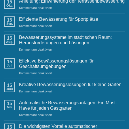
Anleitung: Einwinterung der Terrassenbewässerung
Ihrem
15
der
Okt.
Raintime-
für
Kommentare deaktiviert
Gartenbewässerung
Team
Anleitung:
Einwinterung
Effiziente Bewässerung für Sportplätze
15
der
Sep.
für
Kommentare deaktiviert
Terrassenbewässerung
Effiziente
Bewässerung
Bewässerungssysteme im städtischen Raum:
15
für
Aug.
Herausforderungen und Lösungen
Sportplätze
für
Kommentare deaktiviert
Bewässerungssysteme
im
Effektive Bewässerungslösungen für
15
städtischen
Juli
Geschäftsumgebungen
Raum:
für
Kommentare deaktiviert
Herausforderungen
Effektive
und
Bewässerungslösungen
Lösungen
Kreative Bewässerungslösungen für kleine Gärten
15
für
Juni
für
Kommentare deaktiviert
Geschäftsumgebungen
Kreative
Bewässerungslösungen
Automatische Bewässerungsanlagen: Ein Must-
15
für
Mai
Have für jeden Gastgarten
kleine
für
Kommentare deaktiviert
Gärten
Automatische
Bewässerungsanlagen:
Die wichtigsten Vorteile automatischer
15