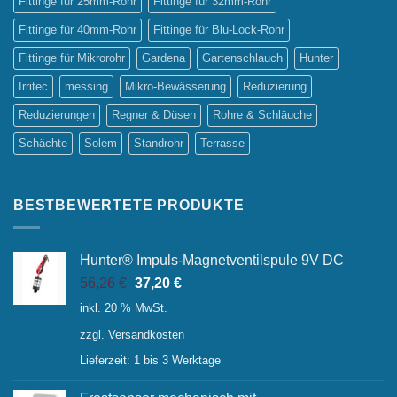
Fittinge für 25mm-Rohr
Fittinge für 32mm-Rohr
Fittinge für 40mm-Rohr
Fittinge für Blu-Lock-Rohr
Fittinge für Mikrorohr
Gardena
Gartenschlauch
Hunter
Irritec
messing
Mikro-Bewässerung
Reduzierung
Reduzierungen
Regner & Düsen
Rohre & Schläuche
Schächte
Solem
Standrohr
Terrasse
BESTBEWERTETE PRODUKTE
Hunter® Impuls-Magnetventilspule 9V DC
Ursprünglicher
Aktueller
56,26
€
37,20
€
Preis
Preis
inkl. 20 % MwSt.
war:
ist:
zzgl.
Versandkosten
56,26 €
37,20 €.
Lieferzeit:
1 bis 3 Werktage