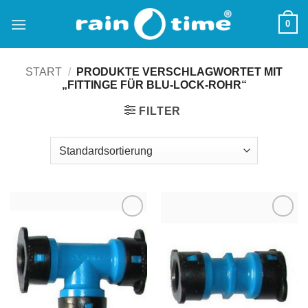
Zum
0
Inhalt
springen
START
/
PRODUKTE VERSCHLAGWORTET MIT
„FITTINGE FÜR BLU-LOCK-ROHR“
FILTER
Zu
Zu
Wunschliste
Wunschliste
hinzufügen
hinzufügen