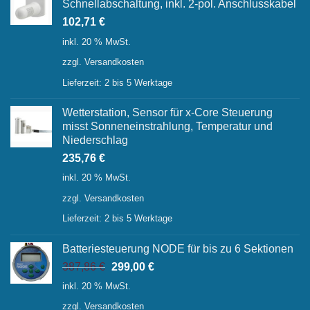
Schnellabschaltung, inkl. 2-pol. Anschlusskabel
102,71
€
inkl. 20 % MwSt.
zzgl.
Versandkosten
Lieferzeit:
2 bis 5 Werktage
Wetterstation, Sensor für x-Core Steuerung
misst Sonneneinstrahlung, Temperatur und
Niederschlag
235,76
€
inkl. 20 % MwSt.
zzgl.
Versandkosten
Lieferzeit:
2 bis 5 Werktage
Batteriesteuerung NODE für bis zu 6 Sektionen
Ursprünglicher
Aktueller
387,86
€
299,00
€
Preis
Preis
inkl. 20 % MwSt.
war:
ist:
zzgl.
Versandkosten
387,86 €
299,00 €.