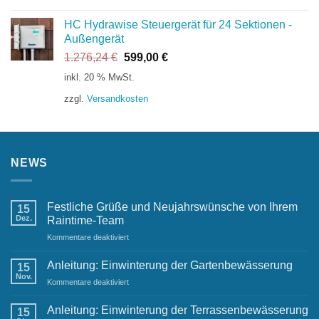
HC Hydrawise Steuergerät für 24 Sektionen -
Außengerät
Ursprünglicher
Aktueller
1.276,24
€
599,00
€
Preis
Preis
inkl. 20 % MwSt.
war:
ist:
zzgl.
Versandkosten
1.276,24 €
599,00 €.
NEWS
Festliche Grüße und Neujahrswünsche von Ihrem
15
Dez.
Raintime-Team
für
Kommentare deaktiviert
Festliche
Grüße
Anleitung: Einwinterung der Gartenbewässerung
15
und
Nov.
für
Kommentare deaktiviert
Neujahrswünsche
Anleitung:
von
Einwinterung
Anleitung: Einwinterung der Terrassenbewässerung
Ihrem
15
der