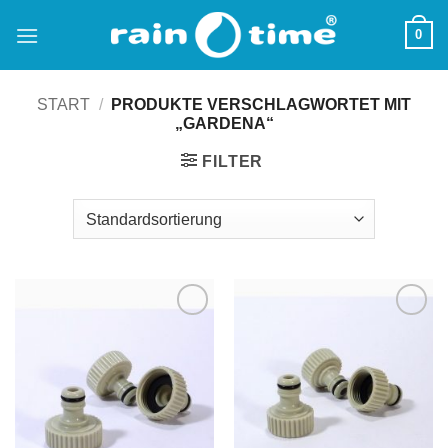
Zum
0
Inhalt
springen
START
/
PRODUKTE VERSCHLAGWORTET MIT
„GARDENA“
FILTER
Zu
Zu
Wunschliste
Wunschliste
hinzufügen
hinzufügen