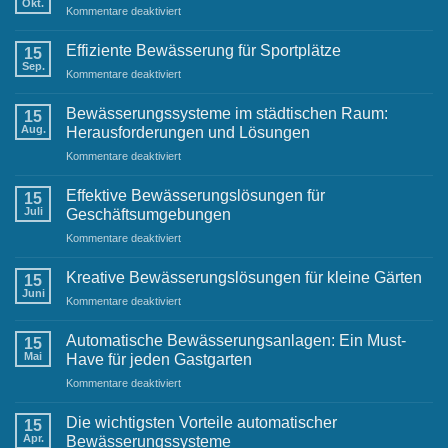
Okt.
Raintime-
für
Kommentare deaktiviert
Gartenbewässerung
Team
Anleitung:
Einwinterung
Effiziente Bewässerung für Sportplätze
15
der
Sep.
für
Kommentare deaktiviert
Terrassenbewässerung
Effiziente
Bewässerung
Bewässerungssysteme im städtischen Raum:
15
für
Aug.
Herausforderungen und Lösungen
Sportplätze
für
Kommentare deaktiviert
Bewässerungssysteme
im
Effektive Bewässerungslösungen für
15
städtischen
Juli
Geschäftsumgebungen
Raum:
für
Kommentare deaktiviert
Herausforderungen
Effektive
und
Bewässerungslösungen
Lösungen
Kreative Bewässerungslösungen für kleine Gärten
15
für
Juni
für
Kommentare deaktiviert
Geschäftsumgebungen
Kreative
Bewässerungslösungen
Automatische Bewässerungsanlagen: Ein Must-
15
für
Mai
Have für jeden Gastgarten
kleine
für
Kommentare deaktiviert
Gärten
Automatische
Bewässerungsanlagen:
Die wichtigsten Vorteile automatischer
15
Ein
Apr.
Bewässerungssysteme