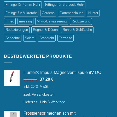
Fittinge für 40mm-Rohr
Fittinge für Blu-Lock-Rohr
Fittinge für Mikrorohr
Gardena
Gartenschlauch
Hunter
Irritec
messing
Mikro-Bewässerung
Reduzierung
Reduzierungen
Regner & Düsen
Rohre & Schläuche
Schächte
Solem
Standrohr
Terrasse
BESTBEWERTETE PRODUKTE
Hunter® Impuls-Magnetventilspule 9V DC
Ursprünglicher
Aktueller
56,26
€
37,20
€
Preis
Preis
inkl. 20 % MwSt.
war:
ist:
zzgl.
Versandkosten
56,26 €
37,20 €.
Lieferzeit:
1 bis 3 Werktage
Frostsensor mechanisch mit