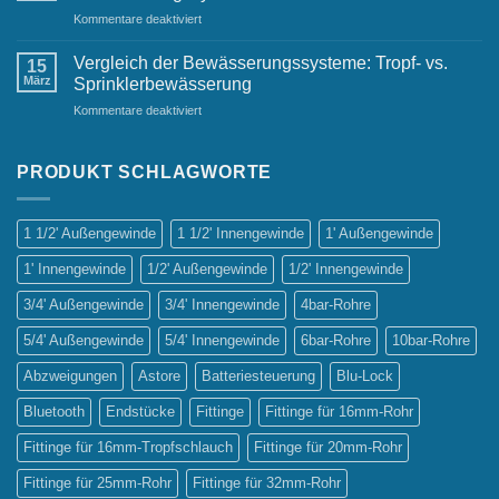
Must-
für
Kommentare deaktiviert
Have
Die
für
wichtigsten
jeden
Vergleich der Bewässerungssysteme: Tropf- vs.
15
Vorteile
Gastgarten
März
Sprinklerbewässerung
automatischer
für
Kommentare deaktiviert
Bewässerungssysteme
Vergleich
der
Bewässerungssysteme:
PRODUKT SCHLAGWORTE
Tropf-
vs.
Sprinklerbewässerung
1 1/2' Außengewinde
1 1/2' Innengewinde
1' Außengewinde
1' Innengewinde
1/2' Außengewinde
1/2' Innengewinde
3/4' Außengewinde
3/4' Innengewinde
4bar-Rohre
5/4' Außengewinde
5/4' Innengewinde
6bar-Rohre
10bar-Rohre
Abzweigungen
Astore
Batteriesteuerung
Blu-Lock
Bluetooth
Endstücke
Fittinge
Fittinge für 16mm-Rohr
Fittinge für 16mm-Tropfschlauch
Fittinge für 20mm-Rohr
Fittinge für 25mm-Rohr
Fittinge für 32mm-Rohr