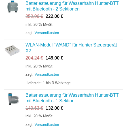
Batteriesteuerung für Wasserhahn Hunter-BTT
mit Bluetooth - 2 Sektionen
Ursprünglicher
Aktueller
252,96
€
222,00
€
Preis
Preis
inkl. 20 % MwSt.
war:
ist:
zzgl.
Versandkosten
252,96 €
222,00 €.
WLAN-Modul "WAND" für Hunter Steuergerät
X2
Ursprünglicher
Aktueller
204,24
€
149,00
€
Preis
Preis
inkl. 20 % MwSt.
war:
ist:
zzgl.
Versandkosten
204,24 €
149,00 €.
Lieferzeit:
1 bis 3 Werktage
Batteriesteuerung für Wasserhahn Hunter-BTT
mit Bluetooth - 1 Sektion
Ursprünglicher
Aktueller
149,63
€
132,00
€
Preis
Preis
inkl. 20 % MwSt.
war:
ist:
zzgl.
Versandkosten
149,63 €
132,00 €.