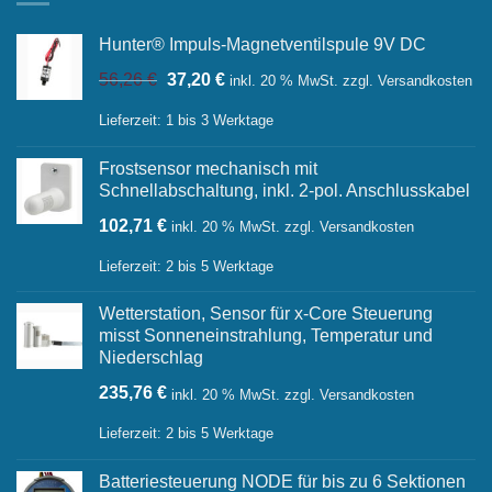
Hunter® Impuls-Magnetventilspule 9V DC
Ursprünglicher
Aktueller
56,26
€
37,20
€
inkl. 20 % MwSt.
zzgl.
Versandkosten
Preis
Preis
war:
ist:
Lieferzeit:
1 bis 3 Werktage
56,26 €
37,20 €.
Frostsensor mechanisch mit
Schnellabschaltung, inkl. 2-pol. Anschlusskabel
102,71
€
inkl. 20 % MwSt.
zzgl.
Versandkosten
Lieferzeit:
2 bis 5 Werktage
Wetterstation, Sensor für x-Core Steuerung
misst Sonneneinstrahlung, Temperatur und
Niederschlag
235,76
€
inkl. 20 % MwSt.
zzgl.
Versandkosten
Lieferzeit:
2 bis 5 Werktage
Batteriesteuerung NODE für bis zu 6 Sektionen