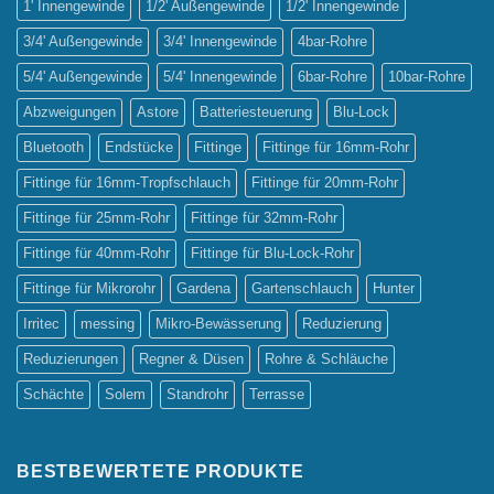
1' Innengewinde
1/2' Außengewinde
1/2' Innengewinde
3/4' Außengewinde
3/4' Innengewinde
4bar-Rohre
5/4' Außengewinde
5/4' Innengewinde
6bar-Rohre
10bar-Rohre
Abzweigungen
Astore
Batteriesteuerung
Blu-Lock
Bluetooth
Endstücke
Fittinge
Fittinge für 16mm-Rohr
Fittinge für 16mm-Tropfschlauch
Fittinge für 20mm-Rohr
Fittinge für 25mm-Rohr
Fittinge für 32mm-Rohr
Fittinge für 40mm-Rohr
Fittinge für Blu-Lock-Rohr
Fittinge für Mikrorohr
Gardena
Gartenschlauch
Hunter
Irritec
messing
Mikro-Bewässerung
Reduzierung
Reduzierungen
Regner & Düsen
Rohre & Schläuche
Schächte
Solem
Standrohr
Terrasse
BESTBEWERTETE PRODUKTE