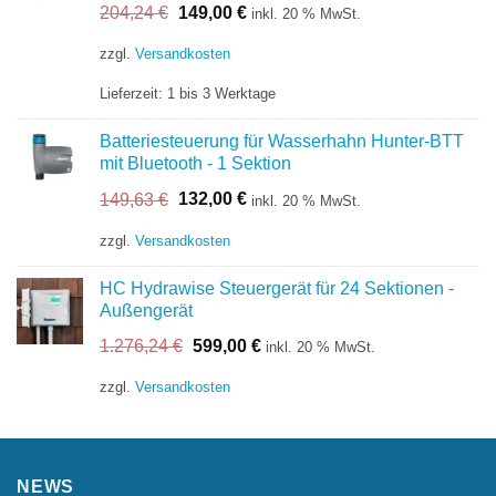
Ursprünglicher
Aktueller
204,24
€
149,00
€
inkl. 20 % MwSt.
Preis
Preis
war:
ist:
zzgl.
Versandkosten
204,24 €
149,00 €.
Lieferzeit:
1 bis 3 Werktage
Batteriesteuerung für Wasserhahn Hunter-BTT
mit Bluetooth - 1 Sektion
Ursprünglicher
Aktueller
149,63
€
132,00
€
inkl. 20 % MwSt.
Preis
Preis
war:
ist:
zzgl.
Versandkosten
149,63 €
132,00 €.
HC Hydrawise Steuergerät für 24 Sektionen -
Außengerät
Ursprünglicher
Aktueller
1.276,24
€
599,00
€
inkl. 20 % MwSt.
Preis
Preis
war:
ist:
zzgl.
Versandkosten
1.276,24 €
599,00 €.
NEWS