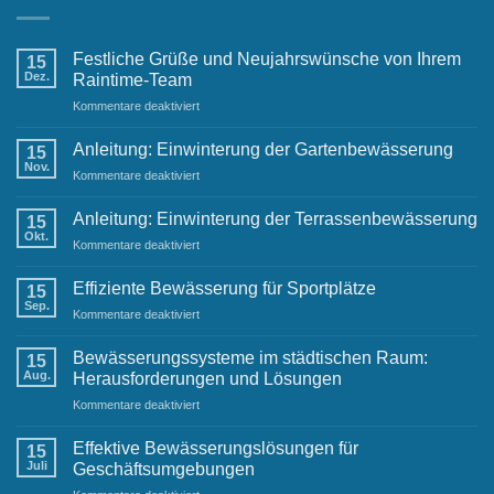
Festliche Grüße und Neujahrswünsche von Ihrem
15
Dez.
Raintime-Team
für
Kommentare deaktiviert
Festliche
Grüße
Anleitung: Einwinterung der Gartenbewässerung
15
und
Nov.
für
Kommentare deaktiviert
Neujahrswünsche
Anleitung:
von
Einwinterung
Anleitung: Einwinterung der Terrassenbewässerung
Ihrem
15
der
Okt.
Raintime-
für
Kommentare deaktiviert
Gartenbewässerung
Team
Anleitung:
Einwinterung
Effiziente Bewässerung für Sportplätze
15
der
Sep.
für
Kommentare deaktiviert
Terrassenbewässerung
Effiziente
Bewässerung
Bewässerungssysteme im städtischen Raum:
15
für
Aug.
Herausforderungen und Lösungen
Sportplätze
für
Kommentare deaktiviert
Bewässerungssysteme
im
Effektive Bewässerungslösungen für
15
städtischen
Juli
Geschäftsumgebungen
Raum: