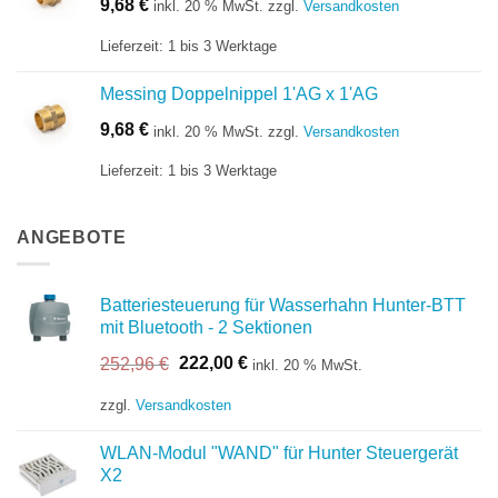
9,68
€
inkl. 20 % MwSt.
zzgl.
Versandkosten
Lieferzeit:
1 bis 3 Werktage
Messing Doppelnippel 1'AG x 1'AG
9,68
€
inkl. 20 % MwSt.
zzgl.
Versandkosten
Lieferzeit:
1 bis 3 Werktage
ANGEBOTE
Batteriesteuerung für Wasserhahn Hunter-BTT
mit Bluetooth - 2 Sektionen
Ursprünglicher
Aktueller
252,96
€
222,00
€
inkl. 20 % MwSt.
Preis
Preis
war:
ist:
zzgl.
Versandkosten
252,96 €
222,00 €.
WLAN-Modul "WAND" für Hunter Steuergerät
X2