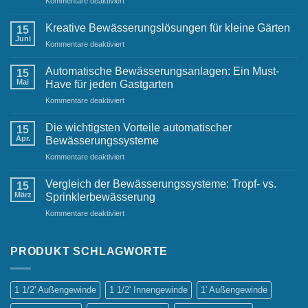
für
Kommentare deaktiviert
Herausforderungen
Effektive
und
Bewässerungslösungen
Lösungen
Kreative Bewässerungslösungen für kleine Gärten
15
für
Juni
für
Kommentare deaktiviert
Geschäftsumgebungen
Kreative
Bewässerungslösungen
Automatische Bewässerungsanlagen: Ein Must-
15
für
Mai
Have für jeden Gastgarten
kleine
für
Kommentare deaktiviert
Gärten
Automatische
Bewässerungsanlagen:
Die wichtigsten Vorteile automatischer
15
Ein
Apr.
Bewässerungssysteme
Must-
für
Kommentare deaktiviert
Have
Die
für
wichtigsten
jeden
Vergleich der Bewässerungssysteme: Tropf- vs.
15
Vorteile
Gastgarten
März
Sprinklerbewässerung
automatischer
für
Kommentare deaktiviert
Bewässerungssysteme
Vergleich
der
Bewässerungssysteme:
PRODUKT SCHLAGWORTE
Tropf-
vs.
Sprinklerbewässerung
1 1/2' Außengewinde
1 1/2' Innengewinde
1' Außengewinde