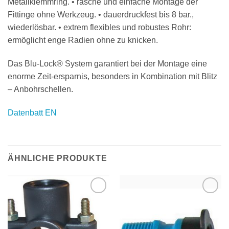
Metallklemmring. • rasche und einfache Montage der
Fittinge ohne Werkzeug. • dauerdruckfest bis 8 bar.,
wiederlösbar. • extrem flexibles und robustes Rohr:
ermöglicht enge Radien ohne zu knicken.
Das Blu-Lock® System garantiert bei der Montage eine
enorme Zeit-ersparnis, besonders in Kombination mit Blitz
– Anbohrschellen.
Datenbatt EN
ÄHNLICHE PRODUKTE
Zu
Zu
Wunschliste
Wunschliste
hinzufügen
hinzufügen