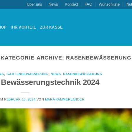
Über uns
News
Kontakt
FAQ
Wunschliste
Nu
HOP
IHR VORTEIL
ZUR KASSE
KATEGORIE-ARCHIVE:
RASENBEWÄSSERUNG
NG
,
GARTENBEWÄSSERUNG
,
NEWS
,
RASENBEWÄSSERUNG
r Bewässerungstechnik 2024
AM
FEBRUAR 15, 2024
VON
MARA KAMMERLANDER