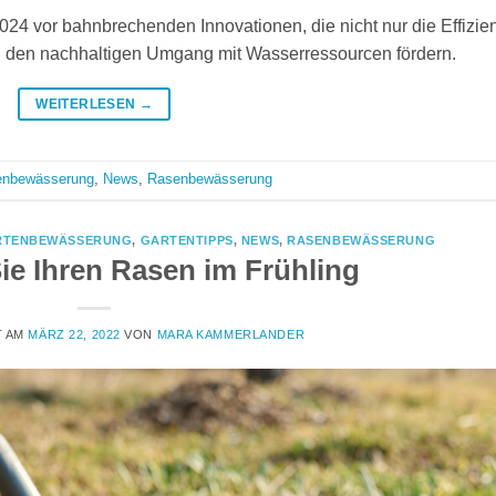
24 vor bahnbrechenden Innovationen, die nicht nur die Effizie
ch den nachhaltigen Umgang mit Wasserressourcen fördern.
WEITERLESEN
→
enbewässerung
,
News
,
Rasenbewässerung
RTENBEWÄSSERUNG
,
GARTENTIPPS
,
NEWS
,
RASENBEWÄSSERUNG
ie Ihren Rasen im Frühling
T AM
MÄRZ 22, 2022
VON
MARA KAMMERLANDER