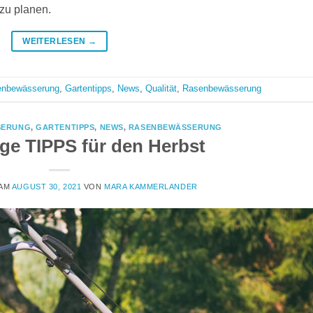
 zu planen.
WEITERLESEN
→
enbewässerung
,
Gartentipps
,
News
,
Qualität
,
Rasenbewässerung
SERUNG
,
GARTENTIPPS
,
NEWS
,
RASENBEWÄSSERUNG
ge TIPPS für den Herbst
 AM
AUGUST 30, 2021
VON
MARA KAMMERLANDER