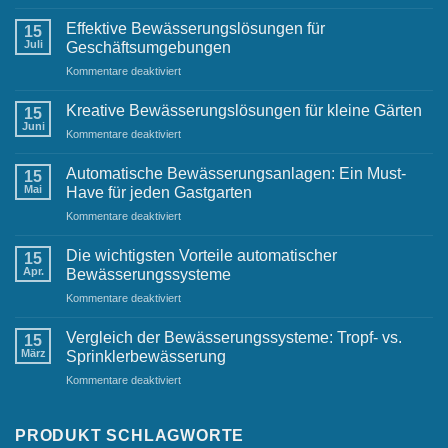
Bewässerungssysteme
im
Effektive Bewässerungslösungen für
15
städtischen
Juli
Geschäftsumgebungen
Raum:
für
Kommentare deaktiviert
Herausforderungen
Effektive
und
Bewässerungslösungen
Lösungen
Kreative Bewässerungslösungen für kleine Gärten
15
für
Juni
für
Kommentare deaktiviert
Geschäftsumgebungen
Kreative
Bewässerungslösungen
Automatische Bewässerungsanlagen: Ein Must-
15
für
Mai
Have für jeden Gastgarten
kleine
für
Kommentare deaktiviert
Gärten
Automatische
Bewässerungsanlagen:
Die wichtigsten Vorteile automatischer
15
Ein
Apr.
Bewässerungssysteme
Must-
für
Kommentare deaktiviert
Have
Die
für
wichtigsten
jeden
Vergleich der Bewässerungssysteme: Tropf- vs.
15
Vorteile
Gastgarten
März
Sprinklerbewässerung
automatischer
für
Kommentare deaktiviert
Bewässerungssysteme
Vergleich
der
Bewässerungssysteme:
PRODUKT SCHLAGWORTE
Tropf-