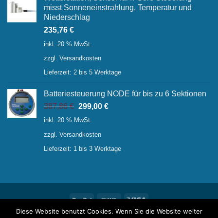
misst Sonneneinstrahlung, Temperatur und
Niederschlag
235,76
€
inkl. 20 % MwSt.
zzgl.
Versandkosten
Lieferzeit:
2 bis 5 Werktage
Batteriesteuerung NODE für bis zu 6 Sektionen
Ursprünglicher
Aktueller
387,86
€
299,00
€
Preis
Preis
inkl. 20 % MwSt.
war:
ist:
zzgl.
Versandkosten
387,86 €
299,00 €.
Lieferzeit:
1 bis 3 Werktage
PayPal
Bank
Visa
Transfer
Diese Website benutzt Cookies. Wenn Sie die Website weiter
ÜBER UNS
NEWS
KONTAKT
IMPRESSUM
FAQ