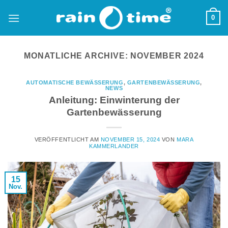
Zum
0
Inhalt
springen
MONATLICHE ARCHIVE:
NOVEMBER 2024
AUTOMATISCHE BEWÄSSERUNG
,
GARTENBEWÄSSERUNG
,
NEWS
Anleitung: Einwinterung der
Gartenbewässerung
VERÖFFENTLICHT AM
NOVEMBER 15, 2024
VON
MARA
KAMMERLANDER
15
Nov.