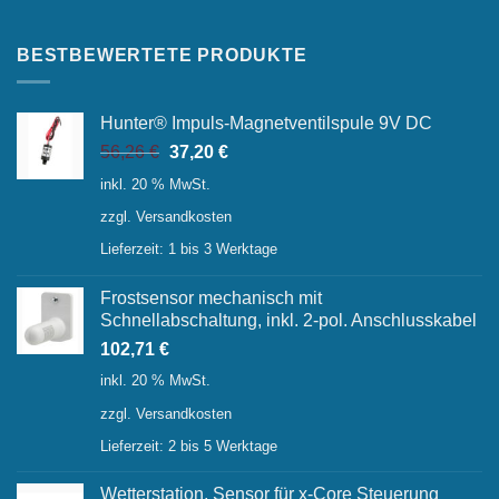
BESTBEWERTETE PRODUKTE
Hunter® Impuls-Magnetventilspule 9V DC
Ursprünglicher
Aktueller
56,26
€
37,20
€
Preis
Preis
inkl. 20 % MwSt.
war:
ist:
zzgl.
Versandkosten
56,26 €
37,20 €.
Lieferzeit:
1 bis 3 Werktage
Frostsensor mechanisch mit
Schnellabschaltung, inkl. 2-pol. Anschlusskabel
102,71
€
inkl. 20 % MwSt.
zzgl.
Versandkosten
Lieferzeit:
2 bis 5 Werktage
Wetterstation, Sensor für x-Core Steuerung