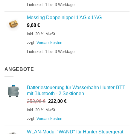
Lieferzeit:
1 bis 3 Werktage
Messing Doppelnippel 1'AG x 1'AG
9,68
€
inkl. 20 % MwSt.
zzgl.
Versandkosten
Lieferzeit:
1 bis 3 Werktage
ANGEBOTE
Batteriesteuerung für Wasserhahn Hunter-BTT
mit Bluetooth - 2 Sektionen
Ursprünglicher
Aktueller
252,96
€
222,00
€
Preis
Preis
inkl. 20 % MwSt.
war:
ist:
zzgl.
Versandkosten
252,96 €
222,00 €.
WLAN-Modul "WAND" für Hunter Steuergerät