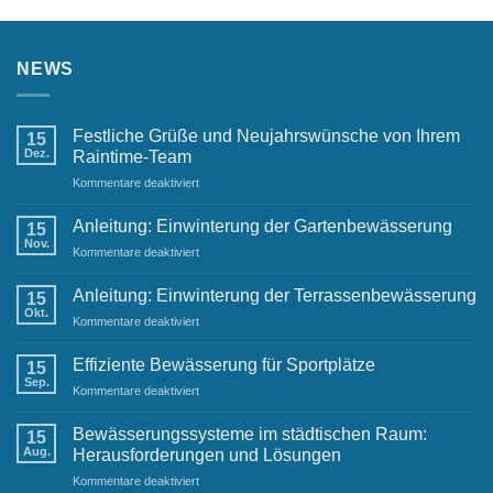
NEWS
Festliche Grüße und Neujahrswünsche von Ihrem
15
Dez.
Raintime-Team
für
Kommentare deaktiviert
Festliche
Grüße
Anleitung: Einwinterung der Gartenbewässerung
15
und
Nov.
für
Kommentare deaktiviert
Neujahrswünsche
Anleitung:
von
Einwinterung
Anleitung: Einwinterung der Terrassenbewässerung
Ihrem
15
der
Okt.
Raintime-
für
Kommentare deaktiviert
Gartenbewässerung
Team
Anleitung:
Einwinterung
Effiziente Bewässerung für Sportplätze
15
der
Sep.
für
Kommentare deaktiviert
Terrassenbewässerung
Effiziente
Bewässerung
Bewässerungssysteme im städtischen Raum:
15
für
Aug.
Herausforderungen und Lösungen
Sportplätze
für
Kommentare deaktiviert