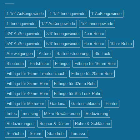
vs.
Sprinklerbewässerung
1 1/2' Außengewinde
1 1/2' Innengewinde
1' Außengewinde
1' Innengewinde
1/2' Außengewinde
1/2' Innengewinde
3/4' Außengewinde
3/4' Innengewinde
4bar-Rohre
5/4' Außengewinde
5/4' Innengewinde
6bar-Rohre
10bar-Rohre
Abzweigungen
Astore
Batteriesteuerung
Blu-Lock
Bluetooth
Endstücke
Fittinge
Fittinge für 16mm-Rohr
Fittinge für 16mm-Tropfschlauch
Fittinge für 20mm-Rohr
Fittinge für 25mm-Rohr
Fittinge für 32mm-Rohr
Fittinge für 40mm-Rohr
Fittinge für Blu-Lock-Rohr
Fittinge für Mikrorohr
Gardena
Gartenschlauch
Hunter
Irritec
messing
Mikro-Bewässerung
Reduzierung
Reduzierungen
Regner & Düsen
Rohre & Schläuche
Schächte
Solem
Standrohr
Terrasse