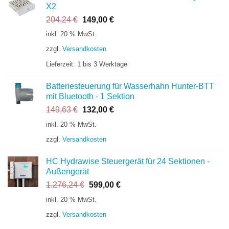
X2
Ursprünglicher
Aktueller
204,24
€
149,00
€
Preis
Preis
inkl. 20 % MwSt.
war:
ist:
zzgl.
Versandkosten
204,24 €
149,00 €.
Lieferzeit:
1 bis 3 Werktage
Batteriesteuerung für Wasserhahn Hunter-BTT
mit Bluetooth - 1 Sektion
Ursprünglicher
Aktueller
149,63
€
132,00
€
Preis
Preis
inkl. 20 % MwSt.
war:
ist:
zzgl.
Versandkosten
149,63 €
132,00 €.
HC Hydrawise Steuergerät für 24 Sektionen -
Außengerät
Ursprünglicher
Aktueller
1.276,24
€
599,00
€
Preis
Preis
inkl. 20 % MwSt.
war:
ist:
zzgl.
Versandkosten
1.276,24 €
599,00 €.