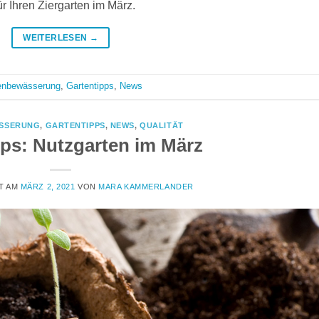
r Ihren Ziergarten im März.
WEITERLESEN
→
enbewässerung
,
Gartentipps
,
News
SSERUNG
,
GARTENTIPPS
,
NEWS
,
QUALITÄT
pps: Nutzgarten im März
T AM
MÄRZ 2, 2021
VON
MARA KAMMERLANDER