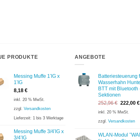
UE PRODUKTE
ANGEBOTE
Messing Muffe 1'IG x
Batteriesteuerung f
1'IG
Wasserhahn Hunte
BTT mit Bluetooth 
8,18
€
Sektionen
inkl. 20 % MwSt.
Ursprüng
252,96
€
222,00
€
zzgl.
Versandkosten
Preis
inkl. 20 % MwSt.
war:
Lieferzeit:
1 bis 3 Werktage
zzgl.
Versandkosten
252,96 €
Messing Muffe 3/4'IG x
WLAN-Modul "WA
3/4'IG