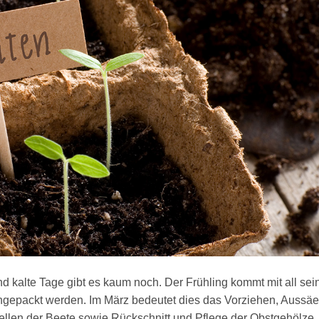
 kalte Tage gibt es kaum noch. Der Frühling kommt mit all sei
angepackt werden. Im März bedeutet dies das Vorziehen, Aussä
llen der Beete sowie Rückschnitt und Pflege der Obstgehölze.