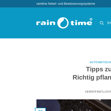
Zum
raintime Nebel- und Bewässerungssysteme
Inhalt
springen
S
AUTOMATISC
Tipps 
Richtig pfla
VERÖFFENTLICH