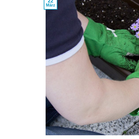
22
März