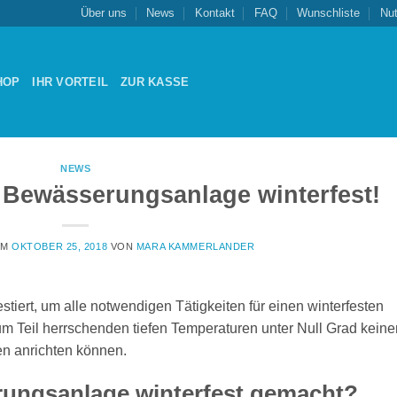
Über uns
News
Kontakt
FAQ
Wunschliste
Nu
HOP
IHR VORTEIL
ZUR KASSE
NEWS
 Bewässerungsanlage winterfest!
AM
OKTOBER 25, 2018
VON
MARA KAMMERLANDER
tiert, um alle notwendigen Tätigkeiten für einen winterfesten
um Teil herrschenden tiefen Temperaturen unter Null Grad keine
n anrichten können.
rungsanlage winterfest gemacht?