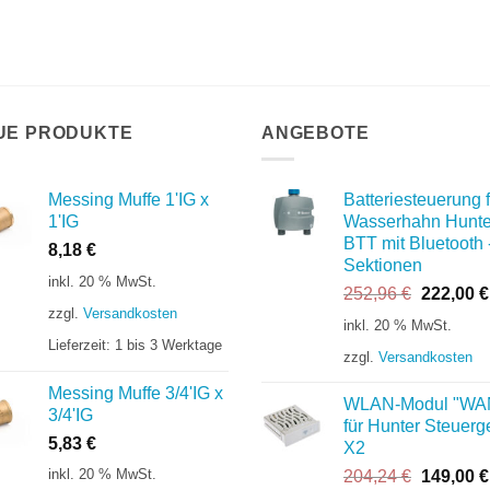
UE PRODUKTE
ANGEBOTE
Messing Muffe 1'IG x
Batteriesteuerung f
1'IG
Wasserhahn Hunte
BTT mit Bluetooth 
8,18
€
Sektionen
inkl. 20 % MwSt.
Ursprüng
252,96
€
222,00
€
zzgl.
Versandkosten
Preis
inkl. 20 % MwSt.
war:
Lieferzeit:
1 bis 3 Werktage
zzgl.
Versandkosten
252,96 €
Messing Muffe 3/4'IG x
WLAN-Modul "WA
3/4'IG
für Hunter Steuerg
5,83
€
X2
inkl. 20 % MwSt.
Ursprüng
204,24
€
149,00
€