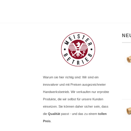
NE
Warum sie hier richtig sind: Wir sind ein
innovativer und mit Preisen ausgezeichneter
Handwerksbetrieb. Wir verkaufen nur erprobte
Produkte, die wir selbst für unsere Kunden
einsetzen. Sie können daher sicher sein, dass
die
Qualität
passt - und das zu einem
tollen
Preis
.