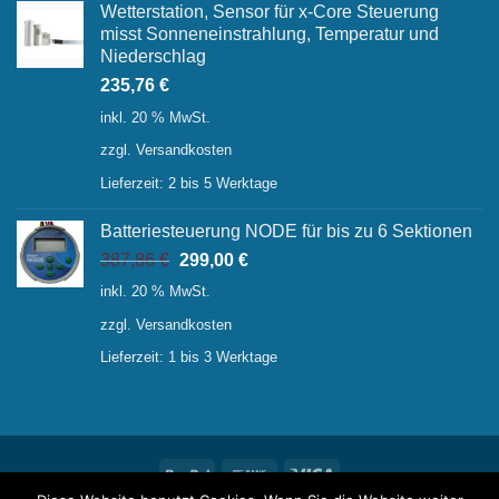
Wetterstation, Sensor für x-Core Steuerung
misst Sonneneinstrahlung, Temperatur und
Niederschlag
235,76
€
inkl. 20 % MwSt.
zzgl.
Versandkosten
Lieferzeit:
2 bis 5 Werktage
Batteriesteuerung NODE für bis zu 6 Sektionen
Ursprünglicher
Aktueller
387,86
€
299,00
€
Preis
Preis
inkl. 20 % MwSt.
war:
ist:
zzgl.
Versandkosten
387,86 €
299,00 €.
Lieferzeit:
1 bis 3 Werktage
PayPal
Bank
Visa
Transfer