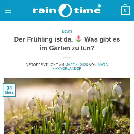
Zum
0
Inhalt
springen
NEWS
Der Frühling ist da.
Was gibt es
im Garten zu tun?
VERÖFFENTLICHT AM
MÄRZ 4, 2020
VON
MARA
KAMMERLANDER
04
März