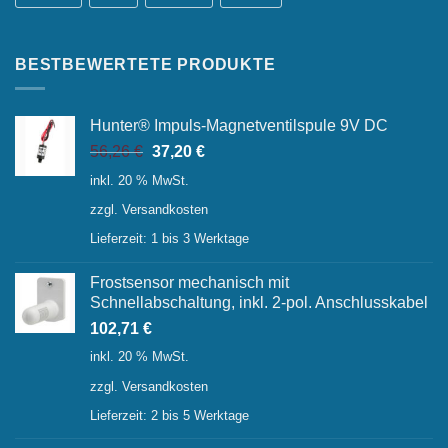
BESTBEWERTETE PRODUKTE
Hunter® Impuls-Magnetventilspule 9V DC
Ursprünglicher
Aktueller
56,26
€
37,20
€
Preis
Preis
inkl. 20 % MwSt.
war:
ist:
zzgl.
Versandkosten
56,26 €
37,20 €.
Lieferzeit:
1 bis 3 Werktage
Frostsensor mechanisch mit
Schnellabschaltung, inkl. 2-pol. Anschlusskabel
102,71
€
inkl. 20 % MwSt.
zzgl.
Versandkosten
Lieferzeit:
2 bis 5 Werktage