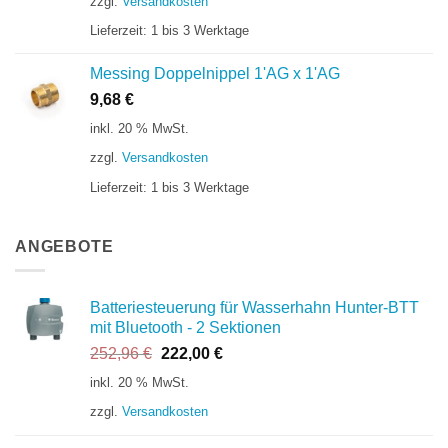
zzgl.
Versandkosten
Lieferzeit:
1 bis 3 Werktage
Messing Doppelnippel 1'AG x 1'AG
9,68
€
inkl. 20 % MwSt.
zzgl.
Versandkosten
Lieferzeit:
1 bis 3 Werktage
ANGEBOTE
Batteriesteuerung für Wasserhahn Hunter-BTT
mit Bluetooth - 2 Sektionen
Ursprünglicher
Aktueller
252,96
€
222,00
€
Preis
Preis
inkl. 20 % MwSt.
war:
ist:
zzgl.
Versandkosten
252,96 €
222,00 €.