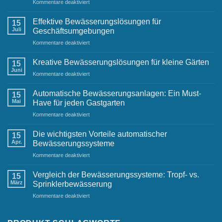
für
Kommentare deaktiviert
Bewässerungssysteme
im
Effektive Bewässerungslösungen für
15
städtischen
Juli
Geschäftsumgebungen
Raum:
für
Kommentare deaktiviert
Herausforderungen
Effektive
und
Bewässerungslösungen
Lösungen
Kreative Bewässerungslösungen für kleine Gärten
15
für
Juni
für
Kommentare deaktiviert
Geschäftsumgebungen
Kreative
Bewässerungslösungen
Automatische Bewässerungsanlagen: Ein Must-
15
für
Mai
Have für jeden Gastgarten
kleine
für
Kommentare deaktiviert
Gärten
Automatische
Bewässerungsanlagen:
Die wichtigsten Vorteile automatischer
15
Ein
Apr.
Bewässerungssysteme
Must-
für
Kommentare deaktiviert
Have
Die
für
wichtigsten
jeden
Vergleich der Bewässerungssysteme: Tropf- vs.
15
Vorteile
Gastgarten
März
Sprinklerbewässerung
automatischer
für
Kommentare deaktiviert
Bewässerungssysteme
Vergleich
der
Bewässerungssysteme: