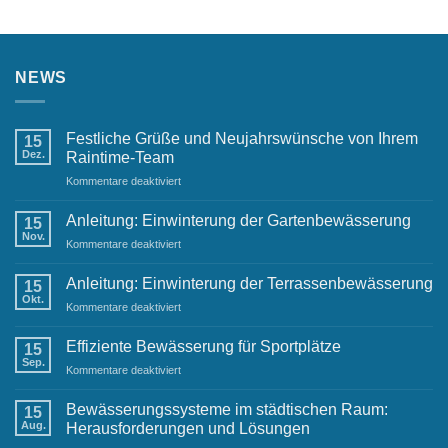
NEWS
Festliche Grüße und Neujahrswünsche von Ihrem
15
Dez.
Raintime-Team
für
Kommentare deaktiviert
Festliche
Grüße
Anleitung: Einwinterung der Gartenbewässerung
15
und
Nov.
für
Kommentare deaktiviert
Neujahrswünsche
Anleitung:
von
Einwinterung
Anleitung: Einwinterung der Terrassenbewässerung
Ihrem
15
der
Okt.
Raintime-
für
Kommentare deaktiviert
Gartenbewässerung
Team
Anleitung:
Einwinterung
Effiziente Bewässerung für Sportplätze
15
der
Sep.
für
Kommentare deaktiviert
Terrassenbewässerung
Effiziente
Bewässerung
Bewässerungssysteme im städtischen Raum:
15
für
Aug.
Herausforderungen und Lösungen
Sportplätze