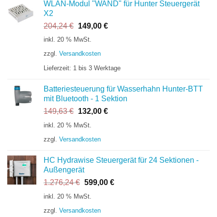
WLAN-Modul "WAND" für Hunter Steuergerät
X2
Ursprünglicher
Aktueller
204,24
€
149,00
€
Preis
Preis
inkl. 20 % MwSt.
war:
ist:
zzgl.
Versandkosten
204,24 €
149,00 €.
Lieferzeit:
1 bis 3 Werktage
Batteriesteuerung für Wasserhahn Hunter-BTT
mit Bluetooth - 1 Sektion
Ursprünglicher
Aktueller
149,63
€
132,00
€
Preis
Preis
inkl. 20 % MwSt.
war:
ist:
zzgl.
Versandkosten
149,63 €
132,00 €.
HC Hydrawise Steuergerät für 24 Sektionen -
Außengerät
Ursprünglicher
Aktueller
1.276,24
€
599,00
€
Preis
Preis
inkl. 20 % MwSt.
war:
ist:
zzgl.
Versandkosten
1.276,24 €
599,00 €.