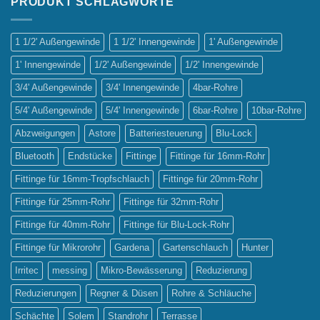
PRODUKT SCHLAGWORTE
Tropf-
vs.
Sprinklerbewässerung
1 1/2' Außengewinde
1 1/2' Innengewinde
1' Außengewinde
1' Innengewinde
1/2' Außengewinde
1/2' Innengewinde
3/4' Außengewinde
3/4' Innengewinde
4bar-Rohre
5/4' Außengewinde
5/4' Innengewinde
6bar-Rohre
10bar-Rohre
Abzweigungen
Astore
Batteriesteuerung
Blu-Lock
Bluetooth
Endstücke
Fittinge
Fittinge für 16mm-Rohr
Fittinge für 16mm-Tropfschlauch
Fittinge für 20mm-Rohr
Fittinge für 25mm-Rohr
Fittinge für 32mm-Rohr
Fittinge für 40mm-Rohr
Fittinge für Blu-Lock-Rohr
Fittinge für Mikrorohr
Gardena
Gartenschlauch
Hunter
Irritec
messing
Mikro-Bewässerung
Reduzierung
Reduzierungen
Regner & Düsen
Rohre & Schläuche
Schächte
Solem
Standrohr
Terrasse