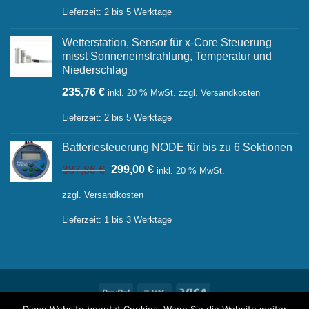
Lieferzeit:
2 bis 5 Werktage
Wetterstation, Sensor für x-Core Steuerung
misst Sonneneinstrahlung, Temperatur und
Niederschlag
235,76
€
inkl. 20 % MwSt.
zzgl.
Versandkosten
Lieferzeit:
2 bis 5 Werktage
Batteriesteuerung NODE für bis zu 6 Sektionen
Ursprünglicher
Aktueller
387,86
€
299,00
€
inkl. 20 % MwSt.
Preis
Preis
war:
ist:
zzgl.
Versandkosten
387,86 €
299,00 €.
Lieferzeit:
1 bis 3 Werktage
PayPal
Bank
Visa
Transfer
Diese Website benutzt Cookies. Wenn Sie die Website weiter