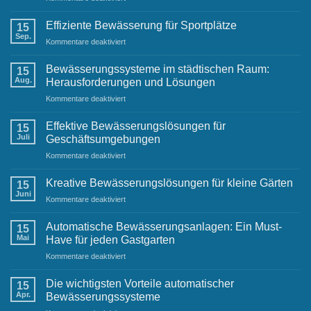
Gartenbewässerung
Team
Anleitung:
Einwinterung
Effiziente Bewässerung für Sportplätze
15
der
Sep.
für
Kommentare deaktiviert
Terrassenbewässerung
Effiziente
Bewässerung
Bewässerungssysteme im städtischen Raum:
15
für
Aug.
Herausforderungen und Lösungen
Sportplätze
für
Kommentare deaktiviert
Bewässerungssysteme
im
Effektive Bewässerungslösungen für
15
städtischen
Juli
Geschäftsumgebungen
Raum:
für
Kommentare deaktiviert
Herausforderungen
Effektive
und
Bewässerungslösungen
Lösungen
Kreative Bewässerungslösungen für kleine Gärten
15
für
Juni
für
Kommentare deaktiviert
Geschäftsumgebungen
Kreative
Bewässerungslösungen
Automatische Bewässerungsanlagen: Ein Must-
15
für
Mai
Have für jeden Gastgarten
kleine
für
Kommentare deaktiviert
Gärten
Automatische
Bewässerungsanlagen:
Die wichtigsten Vorteile automatischer
15
Ein
Apr.
Bewässerungssysteme
Must-