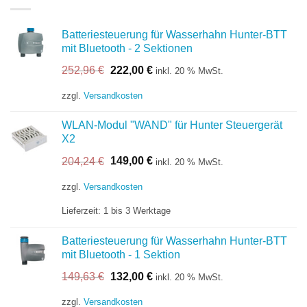
Batteriesteuerung für Wasserhahn Hunter-BTT
mit Bluetooth - 2 Sektionen
Ursprünglicher
Aktueller
252,96
€
222,00
€
inkl. 20 % MwSt.
Preis
Preis
war:
ist:
zzgl.
Versandkosten
252,96 €
222,00 €.
WLAN-Modul "WAND" für Hunter Steuergerät
X2
Ursprünglicher
Aktueller
204,24
€
149,00
€
inkl. 20 % MwSt.
Preis
Preis
war:
ist:
zzgl.
Versandkosten
204,24 €
149,00 €.
Lieferzeit:
1 bis 3 Werktage
Batteriesteuerung für Wasserhahn Hunter-BTT
mit Bluetooth - 1 Sektion
Ursprünglicher
Aktueller
149,63
€
132,00
€
inkl. 20 % MwSt.
Preis
Preis
war:
ist:
zzgl.
Versandkosten