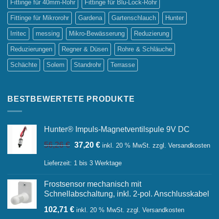
Fittinge für 40mm-Rohr
Fittinge für Blu-Lock-Rohr
Fittinge für Mikrorohr
Gardena
Gartenschlauch
Hunter
Irritec
messing
Mikro-Bewässerung
Reduzierung
Reduzierungen
Regner & Düsen
Rohre & Schläuche
Schächte
Solem
Standrohr
Terrasse
BESTBEWERTETE PRODUKTE
Hunter® Impuls-Magnetventilspule 9V DC
Ursprünglicher
Aktueller
56,26
€
37,20
€
inkl. 20 % MwSt.
zzgl.
Versandkosten
Preis
Preis
war:
ist:
Lieferzeit:
1 bis 3 Werktage
56,26 €
37,20 €.
Frostsensor mechanisch mit
Schnellabschaltung, inkl. 2-pol. Anschlusskabel
102,71
€
inkl. 20 % MwSt.
zzgl.
Versandkosten