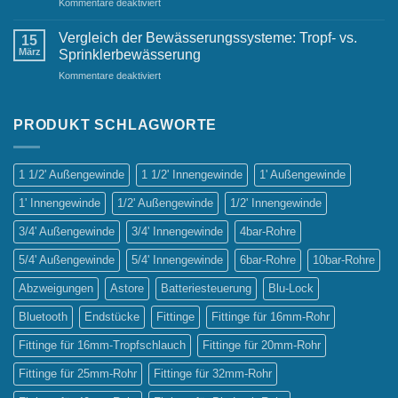
für
Kommentare deaktiviert
Have
Die
für
wichtigsten
jeden
Vergleich der Bewässerungssysteme: Tropf- vs.
15
Vorteile
Gastgarten
März
Sprinklerbewässerung
automatischer
für
Kommentare deaktiviert
Bewässerungssysteme
Vergleich
der
Bewässerungssysteme:
PRODUKT SCHLAGWORTE
Tropf-
vs.
Sprinklerbewässerung
1 1/2' Außengewinde
1 1/2' Innengewinde
1' Außengewinde
1' Innengewinde
1/2' Außengewinde
1/2' Innengewinde
3/4' Außengewinde
3/4' Innengewinde
4bar-Rohre
5/4' Außengewinde
5/4' Innengewinde
6bar-Rohre
10bar-Rohre
Abzweigungen
Astore
Batteriesteuerung
Blu-Lock
Bluetooth
Endstücke
Fittinge
Fittinge für 16mm-Rohr
Fittinge für 16mm-Tropfschlauch
Fittinge für 20mm-Rohr
Fittinge für 25mm-Rohr
Fittinge für 32mm-Rohr