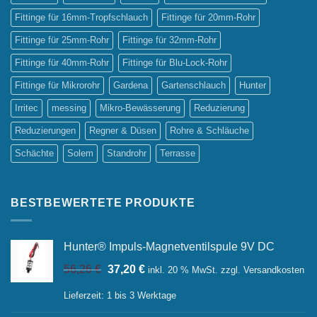
Fittinge für 16mm-Tropfschlauch
Fittinge für 20mm-Rohr
Fittinge für 25mm-Rohr
Fittinge für 32mm-Rohr
Fittinge für 40mm-Rohr
Fittinge für Blu-Lock-Rohr
Fittinge für Mikrorohr
Gardena
Gartenschlauch
Hunter
Irritec
messing
Mikro-Bewässerung
Reduzierung
Reduzierungen
Regner & Düsen
Rohre & Schläuche
Schächte
Solem
Standrohr
Terrasse
BESTBEWERTETE PRODUKTE
Hunter® Impuls-Magnetventilspule 9V DC
Ursprünglicher
Aktueller
56,26
€
37,20
€
inkl. 20 % MwSt.
zzgl.
Versandkosten
Preis
Preis
war:
ist:
Lieferzeit:
1 bis 3 Werktage
56,26 €
37,20 €.