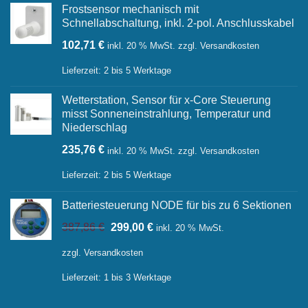
Frostsensor mechanisch mit
Schnellabschaltung, inkl. 2-pol. Anschlusskabel
102,71
€
inkl. 20 % MwSt.
zzgl.
Versandkosten
Lieferzeit:
2 bis 5 Werktage
Wetterstation, Sensor für x-Core Steuerung
misst Sonneneinstrahlung, Temperatur und
Niederschlag
235,76
€
inkl. 20 % MwSt.
zzgl.
Versandkosten
Lieferzeit:
2 bis 5 Werktage
Batteriesteuerung NODE für bis zu 6 Sektionen
Ursprünglicher
Aktueller
387,86
€
299,00
€
inkl. 20 % MwSt.
Preis
Preis
war:
ist:
zzgl.
Versandkosten
387,86 €
299,00 €.
Lieferzeit:
1 bis 3 Werktage