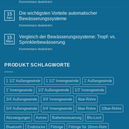
für
Kommentare deaktiviert
Gärten
Automatische
Bewässerungsanlagen:
Die wichtigsten Vorteile automatischer
15
Ein
Apr.
Bewässerungssysteme
Must-
für
Kommentare deaktiviert
Have
Die
für
wichtigsten
jeden
Vergleich der Bewässerungssysteme: Tropf- vs.
15
Vorteile
Gastgarten
März
Sprinklerbewässerung
automatischer
für
Kommentare deaktiviert
Bewässerungssysteme
Vergleich
der
Bewässerungssysteme:
PRODUKT SCHLAGWORTE
Tropf-
vs.
Sprinklerbewässerung
1 1/2' Außengewinde
1 1/2' Innengewinde
1' Außengewinde
1' Innengewinde
1/2' Außengewinde
1/2' Innengewinde
3/4' Außengewinde
3/4' Innengewinde
4bar-Rohre
5/4' Außengewinde
5/4' Innengewinde
6bar-Rohre
10bar-Rohre
Abzweigungen
Astore
Batteriesteuerung
Blu-Lock
Bluetooth
Endstücke
Fittinge
Fittinge für 16mm-Rohr