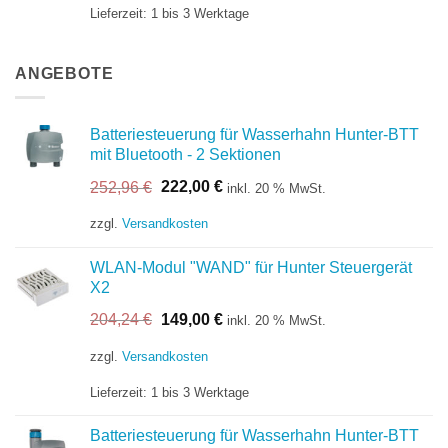
Lieferzeit:
1 bis 3 Werktage
ANGEBOTE
Batteriesteuerung für Wasserhahn Hunter-BTT
mit Bluetooth - 2 Sektionen
Ursprünglicher
Aktueller
252,96
€
222,00
€
inkl. 20 % MwSt.
Preis
Preis
war:
ist:
zzgl.
Versandkosten
252,96 €
222,00 €.
WLAN-Modul "WAND" für Hunter Steuergerät
X2
Ursprünglicher
Aktueller
204,24
€
149,00
€
inkl. 20 % MwSt.
Preis
Preis
war:
ist:
zzgl.
Versandkosten
204,24 €
149,00 €.
Lieferzeit:
1 bis 3 Werktage
Batteriesteuerung für Wasserhahn Hunter-BTT