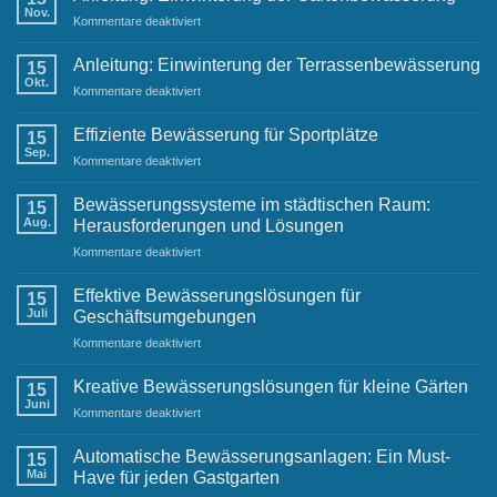
und
Nov.
für
Kommentare deaktiviert
Neujahrswünsche
Anleitung:
von
Einwinterung
Anleitung: Einwinterung der Terrassenbewässerung
Ihrem
15
der
Okt.
Raintime-
für
Kommentare deaktiviert
Gartenbewässerung
Team
Anleitung:
Einwinterung
Effiziente Bewässerung für Sportplätze
15
der
Sep.
für
Kommentare deaktiviert
Terrassenbewässerung
Effiziente
Bewässerung
Bewässerungssysteme im städtischen Raum:
15
für
Aug.
Herausforderungen und Lösungen
Sportplätze
für
Kommentare deaktiviert
Bewässerungssysteme
im
Effektive Bewässerungslösungen für
15
städtischen
Juli
Geschäftsumgebungen
Raum:
für
Kommentare deaktiviert
Herausforderungen
Effektive
und
Bewässerungslösungen
Lösungen
Kreative Bewässerungslösungen für kleine Gärten
15
für
Juni
für
Kommentare deaktiviert
Geschäftsumgebungen
Kreative
Bewässerungslösungen
Automatische Bewässerungsanlagen: Ein Must-
15
für
Mai
Have für jeden Gastgarten
kleine