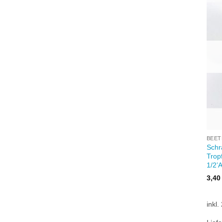
+
BEET
Schr
Trop
1/2’
3,4
inkl