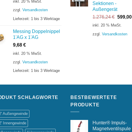
inkl. 20 % MwSt.
Sektionen -
Außengerät
zzgl.
Versandkosten
Ursprü
1.276,24
€
599,0
Lieferzeit:
1 bis 3 Werktage
Preis
inkl. 20 % MwSt.
war:
Messing Doppelnippel
zzgl.
Versandkosten
1.276,
1'AG x 1'AG
9,68
€
inkl. 20 % MwSt.
zzgl.
Versandkosten
Lieferzeit:
1 bis 3 Werktage
ODUKT SCHLAGWORTE
BESTBEWERTETE
PRODUKTE
/2' Außengewinde
Hunter® Impuls-
2' Innengewinde
Magnetventilspule