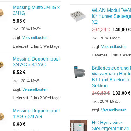
Messing Muffe 3/4'IG x
WLAN-Modul "WA
3/4'IG
für Hunter Steuerg
5,83
€
X2
inkl. 20 % MwSt.
Ursprüng
204,24
€
149,00
€
Preis
zzgl.
Versandkosten
inkl. 20 % MwSt.
war:
Lieferzeit:
1 bis 3 Werktage
zzgl.
Versandkosten
204,24 €
Lieferzeit:
1 bis 3 Wer
Messing Doppelnippel
3/4'AG x 3/4'AG
Batteriesteuerung f
8,52
€
Wasserhahn Hunte
BTT mit Bluetooth 
inkl. 20 % MwSt.
Sektion
zzgl.
Versandkosten
Ursprüng
149,63
€
132,00
€
Lieferzeit:
1 bis 3 Werktage
Preis
inkl. 20 % MwSt.
war:
zzgl.
Versandkosten
Messing Doppelnippel
149,63 €
1'AG x 3/4'AG
HC Hydrawise
9,68
€
Steuergerät für 24