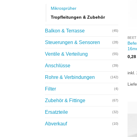
Mikrosprüher
Tropfleitungen & Zubehör
+
Balkon & Terrasse
(45)
BEET
Steuerungen & Sensoren
(28)
Befe
16m
Ventile & Verteilung
(55)
0,2
Anschlüsse
(39)
inkl
Rohre & Verbindungen
(142)
Liefe
Filter
(4)
Zubehör & Fittinge
(67)
Ersatzteile
(32)
Abverkauf
(10)