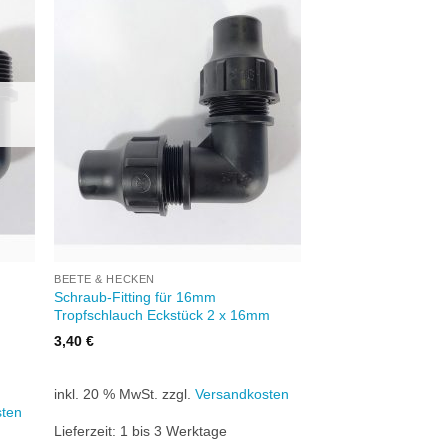
Zu
iste
Wunschliste
gen
hinzufügen
+
BEETE & HECKEN
Schraub-Fitting für 16mm
Tropfschlauch Eckstück 2 x 16mm
3,40
€
inkl. 20 % MwSt.
zzgl.
Versandkosten
sten
Lieferzeit:
1 bis 3 Werktage