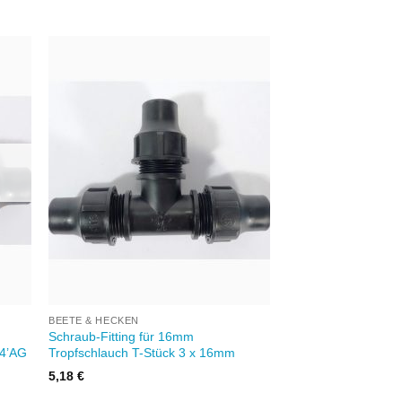
Zu
iste
Wunschliste
gen
hinzufügen
+
BEETE & HECKEN
Schraub-Fitting für 16mm
/4’AG
Tropfschlauch T-Stück 3 x 16mm
5,18
€