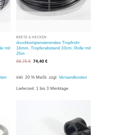
+
BEETE & HECKEN
druckkompensierendes Tropfrohr
le mit
16mm, Tropferabstand 33cm, Rolle mit
25m
Ursprünglicher
Aktueller
89,76
€
74,40
€
Preis
Preis
war:
ist:
89,76 €
74,40 €.
sten
inkl. 20 % MwSt.
zzgl.
Versandkosten
Lieferzeit:
1 bis 3 Werktage
Zu
iste
Wunschliste
gen
hinzufügen