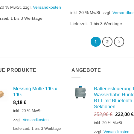
. 20 % MwSt.
zzgl.
Versandkosten
inkl. 20 % MwSt.
zzgl.
Versandko
rzeit:
1 bis 3 Werktage
Lieferzeit:
1 bis 3 Werktage
1
2
UE PRODUKTE
ANGEBOTE
Messing Muffe 1'IG x
Batteriesteuerung f
1'IG
Wasserhahn Hunte
BTT mit Bluetooth 
8,18
€
Sektionen
inkl. 20 % MwSt.
Ursprüng
252,96
€
222,00
€
zzgl.
Versandkosten
Preis
inkl. 20 % MwSt.
war:
Lieferzeit:
1 bis 3 Werktage
zzgl.
Versandkosten
252,96 €