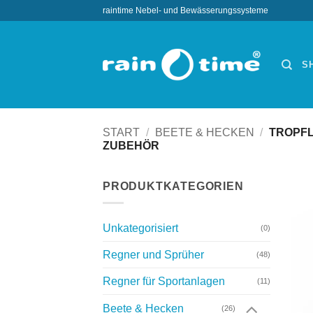
Zum
raintime Nebel- und Bewässerungssysteme
Inhalt
springen
S
START
/
BEETE & HECKEN
/
TROPFL
ZUBEHÖR
PRODUKTKATEGORIEN
Unkategorisiert
(0)
Regner und Sprüher
(48)
Regner für Sportanlagen
(11)
Beete & Hecken
(26)