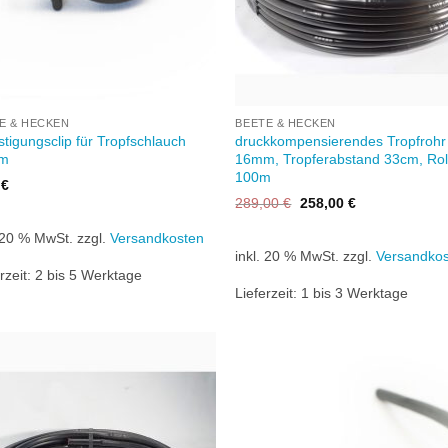
+
E & HECKEN
BEETE & HECKEN
stigungsclip für Tropfschlauch
druckkompensierendes Tropfrohr
m
16mm, Tropferabstand 33cm, Rol
100m
8
€
Ursprünglicher
Aktueller
289,00
€
258,00
€
Preis
Preis
war:
ist:
. 20 % MwSt.
zzgl.
Versandkosten
289,00 €
258,00 €.
inkl. 20 % MwSt.
zzgl.
Versandko
rzeit:
2 bis 5 Werktage
Lieferzeit:
1 bis 3 Werktage
Zu
Zu
Wunschliste
Wunschl
hinzufügen
hinzufü