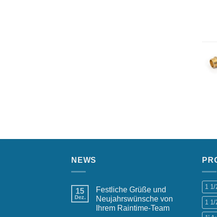
NEWS
PR
1 1
Festliche Grüße und
15
Dez.
Neujahrswünsche von
1 1/
Ihrem Raintime-Team