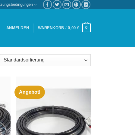
tzungsbedingungen
0
ANMELDEN
WARENKORB /
0,00
€
Angebot!
Zu
iste
Wunschliste
gen
hinzufügen