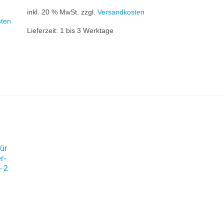
inkl. 20 % MwSt.
zzgl.
Versandkosten
sten
Lieferzeit:
1 bis 3 Werktage
ür
r-
- 2
licher
Aktueller
Preis
ist:
222,00 €.