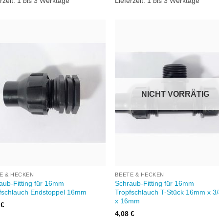
rzeit:
1 bis 3 Werktage
Lieferzeit:
1 bis 3 Werktage
Zu
Zu
Wunschliste
Wunschl
hinzufügen
hinzufü
NICHT VORRÄTIG
+
E & HECKEN
BEETE & HECKEN
aub-Fitting für 16mm
Schraub-Fitting für 16mm
fschlauch Endstoppel 16mm
Tropfschlauch T-Stück 16mm x 3
x 16mm
8
€
4,08
€