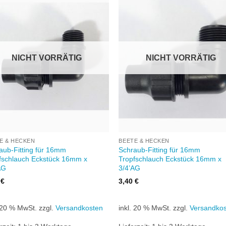
Zu
Zu
Wunschliste
Wunschl
hinzufügen
hinzufü
NICHT VORRÄTIG
NICHT VORRÄTIG
+
E & HECKEN
BEETE & HECKEN
aub-Fitting für 16mm
Schraub-Fitting für 16mm
fschlauch Eckstück 16mm x
Tropfschlauch Eckstück 16mm x
AG
3/4’AG
0
€
3,40
€
. 20 % MwSt.
zzgl.
Versandkosten
inkl. 20 % MwSt.
zzgl.
Versandko