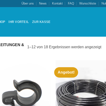
Über uns
News
Kontakt
FAQ
Wunschliste
Nu
HOP
IHR VORTEIL
ZUR KASSE
EITUNGEN &
1–12 von 18 Ergebnissen werden angezeigt
Angebot!
Zu
Zu
Wunschliste
Wunschl
hinzufügen
hinzufü