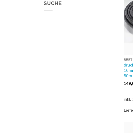
SUCHE
+
BEET
druc
16mm
50m
149
inkl
Liefe