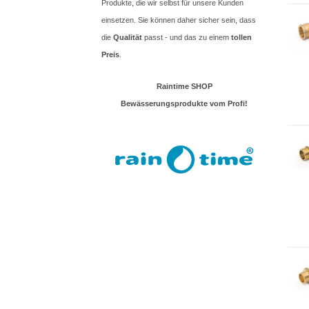
Produkte, die wir selbst für unsere Kunden
einsetzen. Sie können daher sicher sein, dass
die
Qualität
passt - und das zu einem
tollen
Preis
.
Raintime SHOP
Bewässerungsprodukte vom Profi!