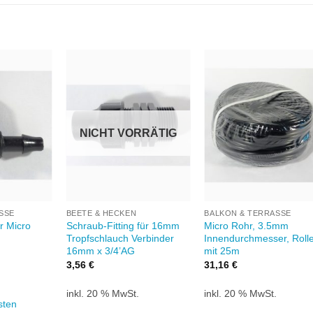
Zu
Zu
Zu
unschliste
Wunschliste
Wunschlis
hinzufügen
hinzufügen
hinzufüge
NICHT VORRÄTIG
+
+
SSE
BEETE & HECKEN
BALKON & TERRASSE
r Micro
Schraub-Fitting für 16mm
Micro Rohr, 3.5mm
Tropfschlauch Verbinder
Innendurchmesser, Roll
16mm x 3/4’AG
mit 25m
3,56
€
31,16
€
.
inkl. 20 % MwSt.
inkl. 20 % MwSt.
sten