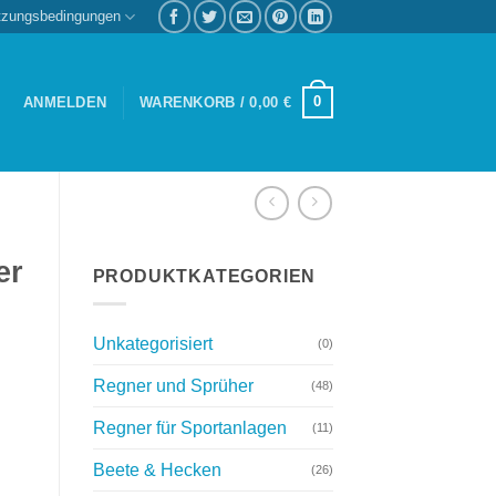
tzungsbedingungen
0
ANMELDEN
WARENKORB /
0,00
€
er
PRODUKTKATEGORIEN
Unkategorisiert
(0)
Regner und Sprüher
(48)
Regner für Sportanlagen
(11)
Beete & Hecken
(26)