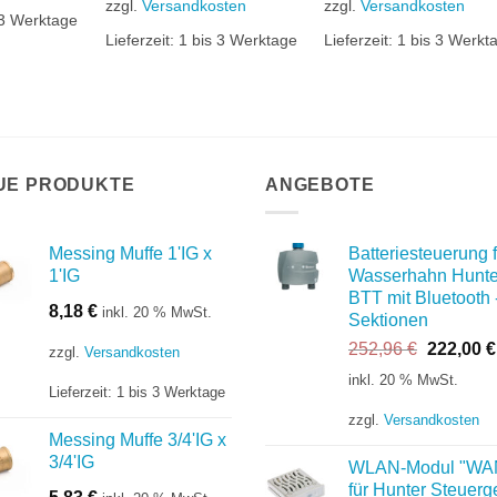
zzgl.
Versandkosten
zzgl.
Versandkosten
 3 Werktage
Lieferzeit:
1 bis 3 Werktage
Lieferzeit:
1 bis 3 Werkt
UE PRODUKTE
ANGEBOTE
Messing Muffe 1'IG x
Batteriesteuerung f
1'IG
Wasserhahn Hunte
BTT mit Bluetooth 
8,18
€
inkl. 20 % MwSt.
Sektionen
Ursprüng
252,96
€
222,00
€
zzgl.
Versandkosten
Preis
inkl. 20 % MwSt.
Lieferzeit:
1 bis 3 Werktage
war:
252,96 €
zzgl.
Versandkosten
Messing Muffe 3/4'IG x
3/4'IG
WLAN-Modul "WA
für Hunter Steuerg