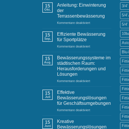
Einwinterung
Raintime-
Anleitung: Einwinterung
15
3/4'
der
Team
Okt.
der
Gartenbewässerung
5/4
Terrassenbewässerung
für
Kommentare deaktiviert
5/4'
Anleitung:
Einwinterung
10b
Effiziente Bewässerung
15
der
Sep.
für Sportplätze
Terrassenbewässerung
Ast
für
Kommentare deaktiviert
Effiziente
Blu
Bewässerung
Bewässerungssysteme im
15
für
Fitt
Aug.
städtischen Raum:
Sportplätze
Herausforderungen und
Fitt
Lösungen
Fitt
für
Kommentare deaktiviert
Bewässerungssysteme
Fitt
im
Effektive
15
städtischen
Juli
Bewässerungslösungen
Fitt
Raum:
für Geschäftsumgebungen
Herausforderungen
Fitt
für
Kommentare deaktiviert
und
Effektive
Lösungen
Fitt
Bewässerungslösungen
Kreative
15
für
Fitt
Juni
Bewässerungslösungen