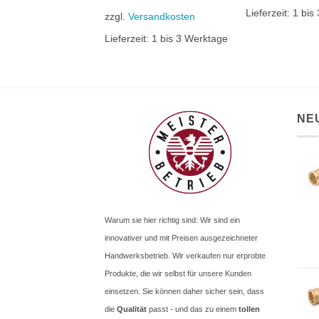
rsandkosten
Lieferzeit:
1 bis
zzgl.
Versandkosten
it:
1 bis 3 Werktage
Lieferzeit:
1 bis 3 Werktage
NE
Warum sie hier richtig sind: Wir sind ein
innovativer und mit Preisen ausgezeichneter
Handwerksbetrieb. Wir verkaufen nur erprobte
Produkte, die wir selbst für unsere Kunden
einsetzen. Sie können daher sicher sein, dass
die
Qualität
passt - und das zu einem
tollen