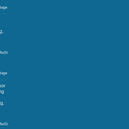
ktage
g,
 MwSt.
ktage
sor
ng
g,
 MwSt.