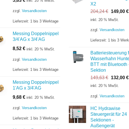
5,83
€
inkl. 20 % MwSt.
X2
zzgl.
Versandkosten
Ursprüng
204,24
€
149,00
€
Preis
inkl. 20 % MwSt.
Lieferzeit:
1 bis 3 Werktage
war:
204,24 €
zzgl.
Versandkosten
Messing Doppelnippel
3/4'AG x 3/4'AG
Lieferzeit:
1 bis 3 Wer
8,52
€
inkl. 20 % MwSt.
Batteriesteuerung f
Wasserhahn Hunte
zzgl.
Versandkosten
BTT mit Bluetooth 
Lieferzeit:
1 bis 3 Werktage
Sektion
Ursprüng
149,63
€
132,00
€
Messing Doppelnippel
Preis
inkl. 20 % MwSt.
1'AG x 3/4'AG
war:
149,63 €
zzgl.
Versandkosten
9,68
€
inkl. 20 % MwSt.
zzgl.
Versandkosten
HC Hydrawise
Steuergerät für 24
Lieferzeit:
1 bis 3 Werktage
Sektionen -
Außengerät