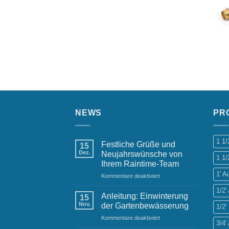
NEWS
PR
1 1
Festliche Grüße und
15
Dez.
Neujahrswünsche von
1 1/
Ihrem Raintime-Team
1' 
für
Kommentare deaktiviert
Festliche
1/2
Grüße
Anleitung: Einwinterung
15
und
Nov.
der Gartenbewässerung
1/2'
Neujahrswünsche
für
Kommentare deaktiviert
von
3/4
Anleitung:
Ihrem