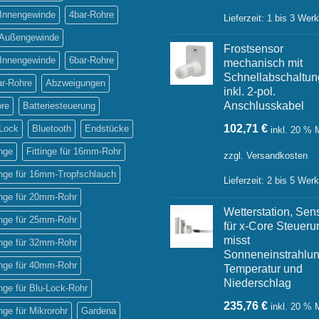
 Innengewinde
4bar-Rohre
Lieferzeit:
1 bis 3 Wer
' Außengewinde
Frostsensor
 Innengewinde
6bar-Rohre
mechanisch mit
Schnellabschaltun
ar-Rohre
Abzweigungen
inkl. 2-pol.
Anschlusskabel
ore
Batteriesteuerung
102,71
€
-Lock
Bluetooth
Endstücke
inkl. 20 %
inge
Fittinge für 16mm-Rohr
zzgl.
Versandkosten
inge für 16mm-Tropfschlauch
Lieferzeit:
2 bis 5 Wer
inge für 20mm-Rohr
Wetterstation, Sen
inge für 25mm-Rohr
für x-Core Steueru
misst
inge für 32mm-Rohr
Sonneneinstrahlun
inge für 40mm-Rohr
Temperatur und
Niederschlag
inge für Blu-Lock-Rohr
235,76
€
inkl. 20 %
inge für Mikrorohr
Gardena