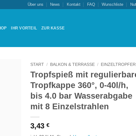
Über uns
News
Kontakt
FAQ
Wunschliste
Nu
HOP
IHR VORTEIL
ZUR KASSE
START
/
BALKON & TERRASSE
/
EINZELTROPFER
Tropfspieß mit regulierbar
Zu
Tropfkappe 360°, 0-40l/h,
schliste
nzufügen
bis 4.0 bar Wasserabgabe
mit 8 Einzelstrahlen
3,43
€