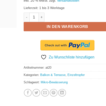
inkl. 20 % MwSt.
zzgl.
Versandkosten
Lieferzeit:
1 bis 3 Werktage
Tropfspieß mit regulierbarer Tropfkappe 360°, 0-40
IN DEN WARENKORB
Zu Wunschliste hinzufügen
Artikelnummer:
at20
Kategorien:
Balkon & Terrasse
,
Einzeltropfer
Schlagwort:
Mikro-Bewässerung