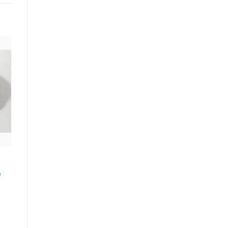
te
n
e