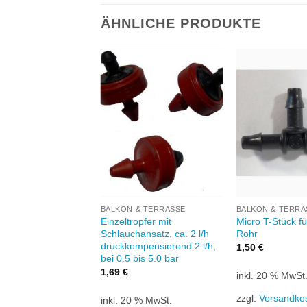
ÄHNLICHE PRODUKTE
Zu
Zu
Wunschliste
Wunschliste
W
hinzufügen
hinzufügen
+
+
 & TERRASSE
BALKON & TERRASSE
BALKON & TERRA
opfer mit Spieß, ca.
Einzeltropfer mit
Micro T-Stück fü
ruckkompensierend –
Schlauchansatz, ca. 2 l/h
Rohr
e: schwarz
druckkompensierend 2 l/h,
1,50
€
bei 0.5 bis 5.0 bar
1,69
€
inkl. 20 % MwSt
0 % MwSt.
zzgl.
Versandko
inkl. 20 % MwSt.