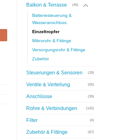
Balkon & Terrasse
(45)
Batteriesteuerung &
l/h, bis 4.0 bar Wasserabgabe mit 8 Einzelstrahlen Menge
Wasseranschluss
Einzeltropfer
Mikrorohr & Fittinge
Versorgungsrohr & Fittinge
Zubehör
Steuerungen & Sensoren
(28)
Ventile & Verteilung
(55)
Anschlüsse
(39)
Rohre & Verbindungen
(142)
Filter
(4)
Zubehör & Fittinge
(67)