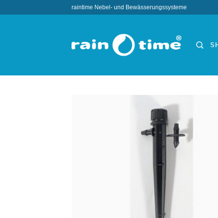
Zum
raintime Nebel- und Bewässerungssysteme
Inhalt
springen
S
Wun
hi