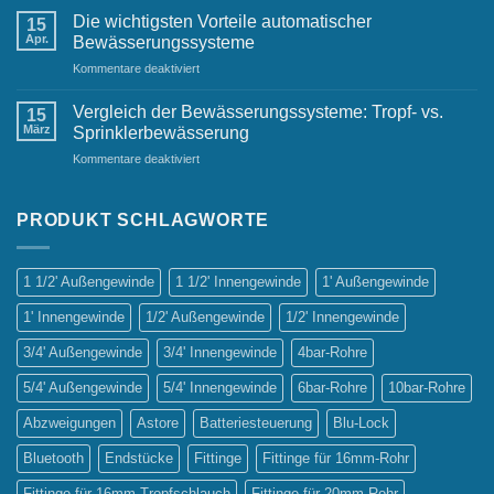
Bewässerungsanlagen:
Die wichtigsten Vorteile automatischer
15
Ein
Apr.
Bewässerungssysteme
Must-
für
Kommentare deaktiviert
Have
Die
für
wichtigsten
jeden
Vergleich der Bewässerungssysteme: Tropf- vs.
15
Vorteile
Gastgarten
März
Sprinklerbewässerung
automatischer
für
Kommentare deaktiviert
Bewässerungssysteme
Vergleich
der
Bewässerungssysteme:
PRODUKT SCHLAGWORTE
Tropf-
vs.
Sprinklerbewässerung
1 1/2' Außengewinde
1 1/2' Innengewinde
1' Außengewinde
1' Innengewinde
1/2' Außengewinde
1/2' Innengewinde
3/4' Außengewinde
3/4' Innengewinde
4bar-Rohre
5/4' Außengewinde
5/4' Innengewinde
6bar-Rohre
10bar-Rohre
Abzweigungen
Astore
Batteriesteuerung
Blu-Lock
Bluetooth
Endstücke
Fittinge
Fittinge für 16mm-Rohr
Fittinge für 16mm-Tropfschlauch
Fittinge für 20mm-Rohr