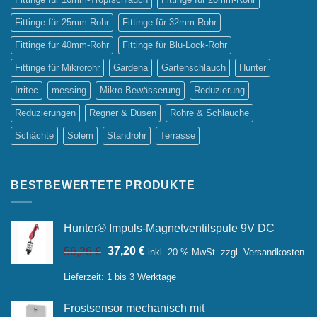
Fittinge für 25mm-Rohr
Fittinge für 32mm-Rohr
Fittinge für 40mm-Rohr
Fittinge für Blu-Lock-Rohr
Fittinge für Mikrorohr
Gardena
Gartenschlauch
Hunter
Irritec
messing
Mikro-Bewässerung
Reduzierung
Reduzierungen
Regner & Düsen
Rohre & Schläuche
Schächte
Solem
Standrohr
Terrasse
BESTBEWERTETE PRODUKTE
Hunter® Impuls-Magnetventilspule 9V DC
Ursprünglicher
Aktueller
56,26
€
37,20
€
inkl. 20 % MwSt.
zzgl.
Versandkosten
Preis
Preis
war:
ist:
Lieferzeit:
1 bis 3 Werktage
56,26 €
37,20 €.
Frostsensor mechanisch mit