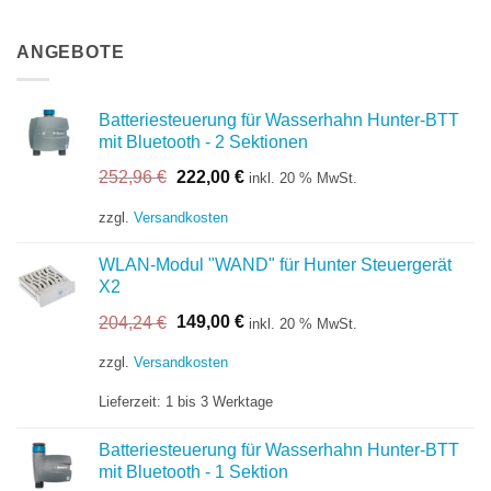
ANGEBOTE
Batteriesteuerung für Wasserhahn Hunter-BTT
mit Bluetooth - 2 Sektionen
Ursprünglicher
Aktueller
252,96
€
222,00
€
inkl. 20 % MwSt.
Preis
Preis
war:
ist:
zzgl.
Versandkosten
252,96 €
222,00 €.
WLAN-Modul "WAND" für Hunter Steuergerät
X2
Ursprünglicher
Aktueller
204,24
€
149,00
€
inkl. 20 % MwSt.
Preis
Preis
war:
ist:
zzgl.
Versandkosten
204,24 €
149,00 €.
Lieferzeit:
1 bis 3 Werktage
Batteriesteuerung für Wasserhahn Hunter-BTT
mit Bluetooth - 1 Sektion