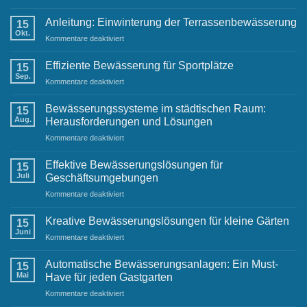
Anleitung:
von
Einwinterung
Anleitung: Einwinterung der Terrassenbewässerung
Ihrem
15
der
Okt.
Raintime-
für
Kommentare deaktiviert
Gartenbewässerung
Team
Anleitung:
Einwinterung
Effiziente Bewässerung für Sportplätze
15
der
Sep.
für
Kommentare deaktiviert
Terrassenbewässerung
Effiziente
Bewässerung
Bewässerungssysteme im städtischen Raum:
15
für
Aug.
Herausforderungen und Lösungen
Sportplätze
für
Kommentare deaktiviert
Bewässerungssysteme
im
Effektive Bewässerungslösungen für
15
städtischen
Juli
Geschäftsumgebungen
Raum:
für
Kommentare deaktiviert
Herausforderungen
Effektive
und
Bewässerungslösungen
Lösungen
Kreative Bewässerungslösungen für kleine Gärten
15
für
Juni
für
Kommentare deaktiviert
Geschäftsumgebungen
Kreative
Bewässerungslösungen
Automatische Bewässerungsanlagen: Ein Must-
15
für
Mai
Have für jeden Gastgarten
kleine
für
Kommentare deaktiviert
Gärten
Automatische