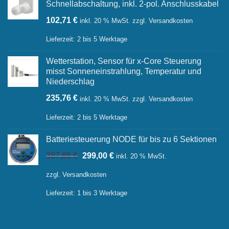
Schnellabschaltung, inkl. 2-pol. Anschlusskabel
102,71
€
inkl. 20 % MwSt.
zzgl.
Versandkosten
Lieferzeit:
2 bis 5 Werktage
Wetterstation, Sensor für x-Core Steuerung
misst Sonneneinstrahlung, Temperatur und
Niederschlag
235,76
€
inkl. 20 % MwSt.
zzgl.
Versandkosten
Lieferzeit:
2 bis 5 Werktage
Batteriesteuerung NODE für bis zu 6 Sektionen
Ursprünglicher
Aktueller
387,86
€
299,00
€
inkl. 20 % MwSt.
Preis
Preis
war:
ist:
zzgl.
Versandkosten
387,86 €
299,00 €.
Lieferzeit:
1 bis 3 Werktage