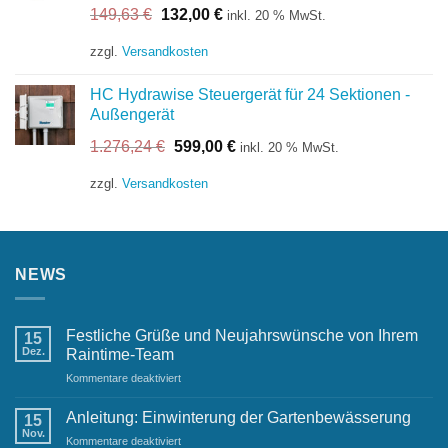
Ursprünglicher
Aktueller
149,63
€
132,00
€
inkl. 20 % MwSt.
Preis
Preis
war:
ist:
zzgl.
Versandkosten
149,63 €
132,00 €.
HC Hydrawise Steuergerät für 24 Sektionen -
Außengerät
Ursprünglicher
Aktueller
1.276,24
€
599,00
€
inkl. 20 % MwSt.
Preis
Preis
war:
ist:
zzgl.
Versandkosten
1.276,24 €
599,00 €.
NEWS
Festliche Grüße und Neujahrswünsche von Ihrem
15
Dez.
Raintime-Team
für
Kommentare deaktiviert
Festliche
Grüße
Anleitung: Einwinterung der Gartenbewässerung
15
und
Nov.
für
Kommentare deaktiviert
Neujahrswünsche