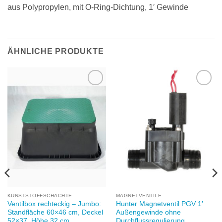
aus Polypropylen, mit O-Ring-Dichtung, 1′ Gewinde
ÄHNLICHE PRODUKTE
Zu
Zu
Wunschliste
Wunschliste
hinzufügen
hinzufügen
KUNSTSTOFFSCHÄCHTE
MAGNETVENTILE
Ventilbox rechteckig – Jumbo:
Hunter Magnetventil PGV 1′
Standfläche 60×46 cm, Deckel
Außengewinde ohne
52×37, Höhe 32 cm
Durchflussregulierung