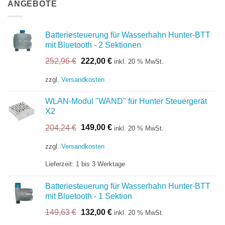
ANGEBOTE
Batteriesteuerung für Wasserhahn Hunter-BTT
mit Bluetooth - 2 Sektionen
Ursprünglicher
Aktueller
252,96
€
222,00
€
inkl. 20 % MwSt.
Preis
Preis
war:
ist:
zzgl.
Versandkosten
252,96 €
222,00 €.
WLAN-Modul "WAND" für Hunter Steuergerät
X2
Ursprünglicher
Aktueller
204,24
€
149,00
€
inkl. 20 % MwSt.
Preis
Preis
war:
ist:
zzgl.
Versandkosten
204,24 €
149,00 €.
Lieferzeit:
1 bis 3 Werktage
Batteriesteuerung für Wasserhahn Hunter-BTT
mit Bluetooth - 1 Sektion
Ursprünglicher
Aktueller
149,63
€
132,00
€
inkl. 20 % MwSt.
Preis
Preis