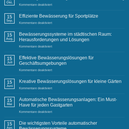
der
Okt.
Raintime-
für
Kommentare deaktiviert
Gartenbewässerung
Team
Anleitung:
Einwinterung
Effiziente Bewässerung für Sportplätze
15
der
Sep.
für
Kommentare deaktiviert
Terrassenbewässerung
Effiziente
Bewässerung
Bewässerungssysteme im städtischen Raum:
15
für
Aug.
Herausforderungen und Lösungen
Sportplätze
für
Kommentare deaktiviert
Bewässerungssysteme
im
Effektive Bewässerungslösungen für
15
städtischen
Juli
Geschäftsumgebungen
Raum:
für
Kommentare deaktiviert
Herausforderungen
Effektive
und
Bewässerungslösungen
Lösungen
Kreative Bewässerungslösungen für kleine Gärten
15
für
Juni
für
Kommentare deaktiviert
Geschäftsumgebungen
Kreative
Bewässerungslösungen
Automatische Bewässerungsanlagen: Ein Must-
15
für
Mai
Have für jeden Gastgarten
kleine
für
Kommentare deaktiviert
Gärten
Automatische
Bewässerungsanlagen:
Die wichtigsten Vorteile automatischer
15
Ein
Apr.
Bewässerungssysteme