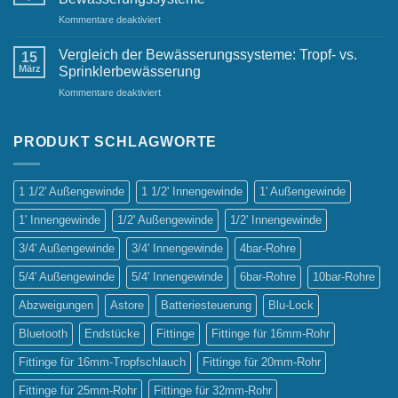
Must-
für
Kommentare deaktiviert
Have
Die
für
wichtigsten
jeden
Vergleich der Bewässerungssysteme: Tropf- vs.
15
Vorteile
Gastgarten
März
Sprinklerbewässerung
automatischer
für
Kommentare deaktiviert
Bewässerungssysteme
Vergleich
der
Bewässerungssysteme:
PRODUKT SCHLAGWORTE
Tropf-
vs.
Sprinklerbewässerung
1 1/2' Außengewinde
1 1/2' Innengewinde
1' Außengewinde
1' Innengewinde
1/2' Außengewinde
1/2' Innengewinde
3/4' Außengewinde
3/4' Innengewinde
4bar-Rohre
5/4' Außengewinde
5/4' Innengewinde
6bar-Rohre
10bar-Rohre
Abzweigungen
Astore
Batteriesteuerung
Blu-Lock
Bluetooth
Endstücke
Fittinge
Fittinge für 16mm-Rohr
Fittinge für 16mm-Tropfschlauch
Fittinge für 20mm-Rohr
Fittinge für 25mm-Rohr
Fittinge für 32mm-Rohr