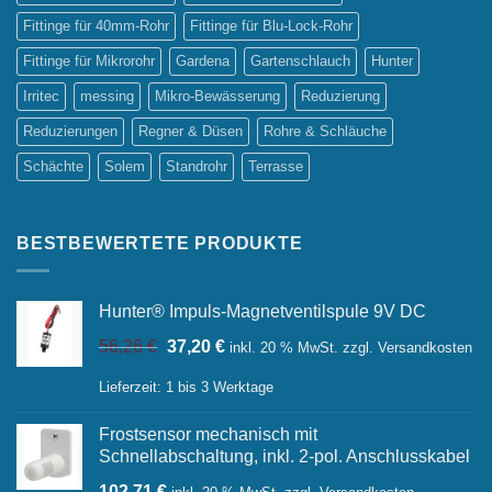
Fittinge für 40mm-Rohr
Fittinge für Blu-Lock-Rohr
Fittinge für Mikrorohr
Gardena
Gartenschlauch
Hunter
Irritec
messing
Mikro-Bewässerung
Reduzierung
Reduzierungen
Regner & Düsen
Rohre & Schläuche
Schächte
Solem
Standrohr
Terrasse
BESTBEWERTETE PRODUKTE
Hunter® Impuls-Magnetventilspule 9V DC
Ursprünglicher
Aktueller
56,26
€
37,20
€
inkl. 20 % MwSt.
zzgl.
Versandkosten
Preis
Preis
war:
ist:
Lieferzeit:
1 bis 3 Werktage
56,26 €
37,20 €.
Frostsensor mechanisch mit
Schnellabschaltung, inkl. 2-pol. Anschlusskabel
102,71
€