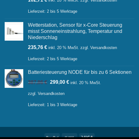
inkl. 20 % MwSt.
zzgl.
Versandkosten
Lieferzeit:
2 bis 5 Werktage
Wetterstation, Sensor für x-Core Steuerung
misst Sonneneinstrahlung, Temperatur und
Niederschlag
235,76
€
inkl. 20 % MwSt.
zzgl.
Versandkosten
Lieferzeit:
2 bis 5 Werktage
Batteriesteuerung NODE für bis zu 6 Sektionen
Ursprünglicher
Aktueller
387,86
€
299,00
€
inkl. 20 % MwSt.
Preis
Preis
war:
ist:
zzgl.
Versandkosten
387,86 €
299,00 €.
Lieferzeit:
1 bis 3 Werktage
PayPal
Bank
Visa