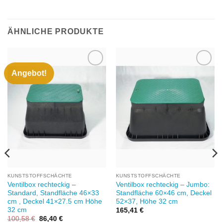
ÄHNLICHE PRODUKTE
Angebot!
Zu
Zu
Wunschliste
Wunschliste
hinzufügen
hinzufügen
KUNSTSTOFFSCHÄCHTE
KUNSTSTOFFSCHÄCHTE
Ventilbox rechteckig –
Ventilbox rechteckig – Jumbo:
Standard, Standfläche 46×33
Standfläche 60×46 cm, Deckel
cm , Deckel 41×27.5 cm Höhe
52×37, Höhe 32 cm
32 cm
165,41
€
Ursprünglicher
Aktueller
100,58
€
86,40
€