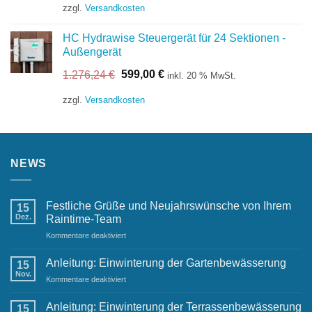
war:
ist:
zzgl.
Versandkosten
149,63 €
132,00 €.
HC Hydrawise Steuergerät für 24 Sektionen -
Außengerät
Ursprünglicher
Aktueller
1.276,24
€
599,00
€
inkl. 20 % MwSt.
Preis
Preis
war:
ist:
zzgl.
Versandkosten
1.276,24 €
599,00 €.
NEWS
Festliche Grüße und Neujahrswünsche von Ihrem
15
Dez.
Raintime-Team
für
Kommentare deaktiviert
Festliche
Grüße
Anleitung: Einwinterung der Gartenbewässerung
15
und
Nov.
für
Kommentare deaktiviert
Neujahrswünsche
Anleitung:
von
Einwinterung
Anleitung: Einwinterung der Terrassenbewässerung
Ihrem
15