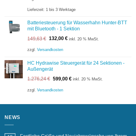
204,24 €
149,00 €.
Lieferzeit:
1 bis 3 Werktage
Batteriesteuerung für Wasserhahn Hunter-BTT
mit Bluetooth - 1 Sektion
Ursprünglicher
Aktueller
149,63
€
132,00
€
inkl. 20 % MwSt.
Preis
Preis
war:
ist:
zzgl.
Versandkosten
149,63 €
132,00 €.
HC Hydrawise Steuergerät für 24 Sektionen -
Außengerät
Ursprünglicher
Aktueller
1.276,24
€
599,00
€
inkl. 20 % MwSt.
Preis
Preis
war:
ist:
zzgl.
Versandkosten
1.276,24 €
599,00 €.
NEWS