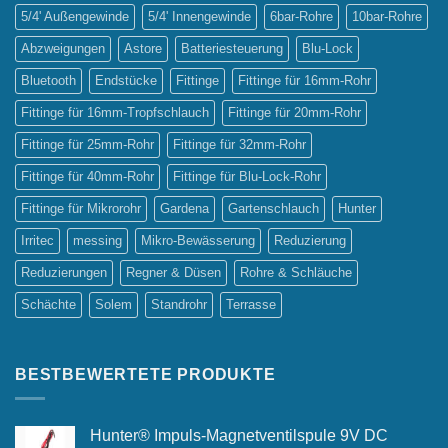
5/4' Außengewinde
5/4' Innengewinde
6bar-Rohre
10bar-Rohre
Abzweigungen
Astore
Batteriesteuerung
Blu-Lock
Bluetooth
Endstücke
Fittinge
Fittinge für 16mm-Rohr
Fittinge für 16mm-Tropfschlauch
Fittinge für 20mm-Rohr
Fittinge für 25mm-Rohr
Fittinge für 32mm-Rohr
Fittinge für 40mm-Rohr
Fittinge für Blu-Lock-Rohr
Fittinge für Mikrorohr
Gardena
Gartenschlauch
Hunter
Irritec
messing
Mikro-Bewässerung
Reduzierung
Reduzierungen
Regner & Düsen
Rohre & Schläuche
Schächte
Solem
Standrohr
Terrasse
BESTBEWERTETE PRODUKTE
Hunter® Impuls-Magnetventilspule 9V DC