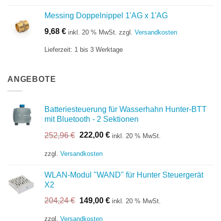
Messing Doppelnippel 1'AG x 1'AG
9,68
€
inkl. 20 % MwSt.
zzgl.
Versandkosten
Lieferzeit:
1 bis 3 Werktage
ANGEBOTE
Batteriesteuerung für Wasserhahn Hunter-BTT
mit Bluetooth - 2 Sektionen
Ursprünglicher
Aktueller
252,96
€
222,00
€
inkl. 20 % MwSt.
Preis
Preis
war:
ist:
zzgl.
Versandkosten
252,96 €
222,00 €.
WLAN-Modul "WAND" für Hunter Steuergerät
X2
Ursprünglicher
Aktueller
204,24
€
149,00
€
inkl. 20 % MwSt.
Preis
Preis
war:
ist:
zzgl.
Versandkosten