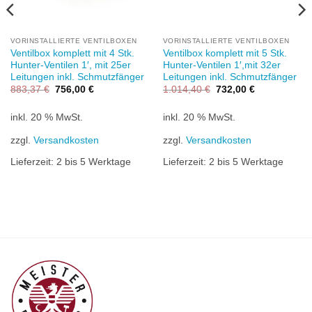
VORINSTALLIERTE VENTILBOXEN
VORINSTALLIERTE VENTILBOXEN
Ventilbox komplett mit 4 Stk.
Ventilbox komplett mit 5 Stk.
Hunter-Ventilen 1′, mit 25er
Hunter-Ventilen 1′,mit 32er
Leitungen inkl. Schmutzfänger
Leitungen inkl. Schmutzfänger
Ursprünglicher
Aktueller
Ursprünglicher
Aktueller
883,37
€
756,00
€
1.014,40
€
732,00
€
Preis
Preis
Preis
Preis
war:
ist:
war:
ist:
883,37 €
756,00 €.
1.014,40 €
732,00 €.
inkl. 20 % MwSt.
inkl. 20 % MwSt.
zzgl.
Versandkosten
zzgl.
Versandkosten
Lieferzeit:
2 bis 5 Werktage
Lieferzeit:
2 bis 5 Werktage