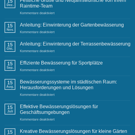
Festliche Grüße und Neujahrswünsche von Ihrem
15
Dez.
Raintime-Team
für
Kommentare deaktiviert
Festliche
Grüße
Anleitung: Einwinterung der Gartenbewässerung
15
und
Nov.
für
Kommentare deaktiviert
Neujahrswünsche
Anleitung:
von
Einwinterung
Anleitung: Einwinterung der Terrassenbewässerung
Ihrem
15
der
Okt.
Raintime-
für
Kommentare deaktiviert
Gartenbewässerung
Team
Anleitung:
Einwinterung
Effiziente Bewässerung für Sportplätze
15
der
Sep.
für
Kommentare deaktiviert
Terrassenbewässerung
Effiziente
Bewässerung
Bewässerungssysteme im städtischen Raum:
15
für
Aug.
Herausforderungen und Lösungen
Sportplätze
für
Kommentare deaktiviert
Bewässerungssysteme
im
Effektive Bewässerungslösungen für
15
städtischen
Juli
Geschäftsumgebungen
Raum:
für
Kommentare deaktiviert
Herausforderungen
Effektive
und
Bewässerungslösungen
Lösungen
Kreative Bewässerungslösungen für kleine Gärten
15
für