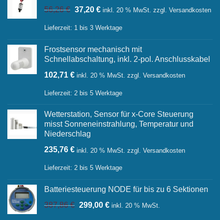
Ursprünglicher
Aktueller
56,26
€
37,20
€
inkl. 20 % MwSt.
zzgl.
Versandkosten
Preis
Preis
war:
ist:
Lieferzeit:
1 bis 3 Werktage
56,26 €
37,20 €.
Frostsensor mechanisch mit
Schnellabschaltung, inkl. 2-pol. Anschlusskabel
102,71
€
inkl. 20 % MwSt.
zzgl.
Versandkosten
Lieferzeit:
2 bis 5 Werktage
Wetterstation, Sensor für x-Core Steuerung
misst Sonneneinstrahlung, Temperatur und
Niederschlag
235,76
€
inkl. 20 % MwSt.
zzgl.
Versandkosten
Lieferzeit:
2 bis 5 Werktage
Batteriesteuerung NODE für bis zu 6 Sektionen
Ursprünglicher
Aktueller
387,86
€
299,00
€
inkl. 20 % MwSt.
Preis
Preis