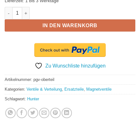
Lieferzeit:
1 bis 3 Werktage
PGV Oberteil - Ersatzteil für 1' Ventil inkl. 4 Schrauben Menge
IN DEN WARENKORB
Zu Wunschliste hinzufügen
Artikelnummer:
pgv-oberteil
Kategorien:
Ventile & Verteilung
,
Ersatzteile
,
Magnetventile
Schlagwort:
Hunter