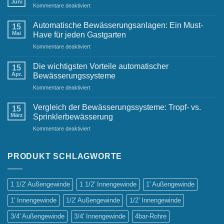
Juni
für
Kommentare deaktiviert
Geschäftsumgebungen
Kreative
Bewässerungslösungen
Automatische Bewässerungsanlagen: Ein Must-
15
für
Mai
Have für jeden Gastgarten
kleine
für
Kommentare deaktiviert
Gärten
Automatische
Bewässerungsanlagen:
Die wichtigsten Vorteile automatischer
15
Ein
Apr.
Bewässerungssysteme
Must-
für
Kommentare deaktiviert
Have
Die
für
wichtigsten
jeden
Vergleich der Bewässerungssysteme: Tropf- vs.
15
Vorteile
Gastgarten
März
Sprinklerbewässerung
automatischer
für
Kommentare deaktiviert
Bewässerungssysteme
Vergleich
der
Bewässerungssysteme:
PRODUKT SCHLAGWORTE
Tropf-
vs.
Sprinklerbewässerung
1 1/2' Außengewinde
1 1/2' Innengewinde
1' Außengewinde
1' Innengewinde
1/2' Außengewinde
1/2' Innengewinde
3/4' Außengewinde
3/4' Innengewinde
4bar-Rohre