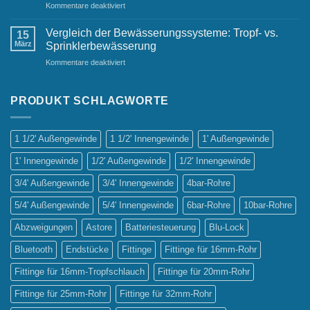
für
Kommentare deaktiviert
Have
Die
für
wichtigsten
jeden
Vergleich der Bewässerungssysteme: Tropf- vs.
15
Vorteile
Gastgarten
März
Sprinklerbewässerung
automatischer
für
Kommentare deaktiviert
Bewässerungssysteme
Vergleich
der
Bewässerungssysteme:
PRODUKT SCHLAGWORTE
Tropf-
vs.
Sprinklerbewässerung
1 1/2' Außengewinde
1 1/2' Innengewinde
1' Außengewinde
1' Innengewinde
1/2' Außengewinde
1/2' Innengewinde
3/4' Außengewinde
3/4' Innengewinde
4bar-Rohre
5/4' Außengewinde
5/4' Innengewinde
6bar-Rohre
10bar-Rohre
Abzweigungen
Astore
Batteriesteuerung
Blu-Lock
Bluetooth
Endstücke
Fittinge
Fittinge für 16mm-Rohr
Fittinge für 16mm-Tropfschlauch
Fittinge für 20mm-Rohr
Fittinge für 25mm-Rohr
Fittinge für 32mm-Rohr