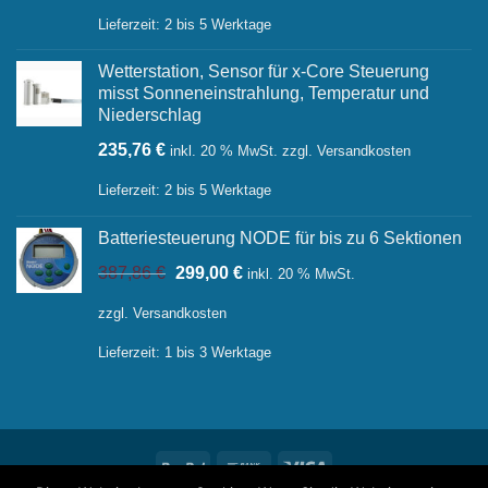
Lieferzeit:
2 bis 5 Werktage
Wetterstation, Sensor für x-Core Steuerung
misst Sonneneinstrahlung, Temperatur und
Niederschlag
235,76
€
inkl. 20 % MwSt.
zzgl.
Versandkosten
Lieferzeit:
2 bis 5 Werktage
Batteriesteuerung NODE für bis zu 6 Sektionen
Ursprünglicher
Aktueller
387,86
€
299,00
€
inkl. 20 % MwSt.
Preis
Preis
war:
ist:
zzgl.
Versandkosten
387,86 €
299,00 €.
Lieferzeit:
1 bis 3 Werktage
PayPal
Bank
Visa