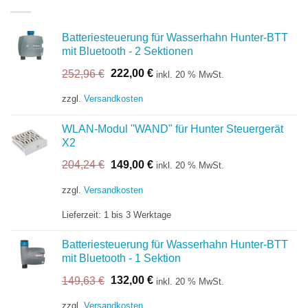
Batteriesteuerung für Wasserhahn Hunter-BTT
mit Bluetooth - 2 Sektionen
Ursprünglicher
Aktueller
252,96
€
222,00
€
inkl. 20 % MwSt.
Preis
Preis
war:
ist:
zzgl.
Versandkosten
252,96 €
222,00 €.
WLAN-Modul "WAND" für Hunter Steuergerät
X2
Ursprünglicher
Aktueller
204,24
€
149,00
€
inkl. 20 % MwSt.
Preis
Preis
war:
ist:
zzgl.
Versandkosten
204,24 €
149,00 €.
Lieferzeit:
1 bis 3 Werktage
Batteriesteuerung für Wasserhahn Hunter-BTT
mit Bluetooth - 1 Sektion
Ursprünglicher
Aktueller
149,63
€
132,00
€
inkl. 20 % MwSt.
Preis
Preis
war:
ist:
zzgl.
Versandkosten