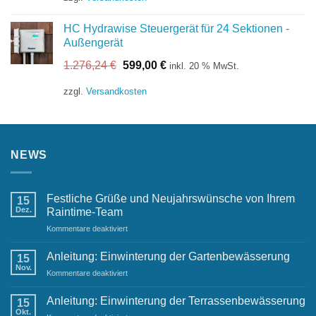
149,63 €
132,00 €.
HC Hydrawise Steuergerät für 24 Sektionen -
Außengerät
Ursprünglicher
Aktueller
1.276,24
€
599,00
€
inkl. 20 % MwSt.
Preis
Preis
war:
ist:
zzgl.
Versandkosten
1.276,24 €
599,00 €.
NEWS
Festliche Grüße und Neujahrswünsche von Ihrem
15
Dez.
Raintime-Team
für
Kommentare deaktiviert
Festliche
Grüße
Anleitung: Einwinterung der Gartenbewässerung
15
und
Nov.
für
Kommentare deaktiviert
Neujahrswünsche
Anleitung:
von
Einwinterung
Anleitung: Einwinterung der Terrassenbewässerung
Ihrem
15
der
Okt.
Raintime-