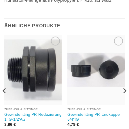
Kunststoff-Fittinge aus Polypropylen, PN10, schwarz
ÄHNLICHE PRODUKTE
Zu
Zu
Wunschliste
Wunschliste
hinzufügen
hinzufügen
ZUBEHÖR & FITTINGE
ZUBEHÖR & FITTINGE
Gewindefitting PP, Reduzierung
Gewindefitting PP, Endkappe
1’IG-1/2’AG
5/4“IG
3,86
€
4,79
€