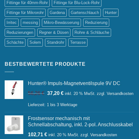
Fittinge für 40mm-Rohr
Fittinge für Blu-Lock-Rohr
Fittinge für Mikrorohr
Gardena
Gartenschlauch
Hunter
Irritec
messing
Mikro-Bewässerung
Reduzierung
Reduzierungen
Regner & Düsen
Rohre & Schläuche
Schächte
Solem
Standrohr
Terrasse
BESTBEWERTETE PRODUKTE
Hunter® Impuls-Magnetventilspule 9V DC
Ursprünglicher
Aktueller
56,26
€
37,20
€
inkl. 20 % MwSt.
zzgl.
Versandkosten
Preis
Preis
war:
ist:
Lieferzeit:
1 bis 3 Werktage
56,26 €
37,20 €.
Frostsensor mechanisch mit
Schnellabschaltung, inkl. 2-pol. Anschlusskabel
102,71
€
inkl. 20 % MwSt.
zzgl.
Versandkosten