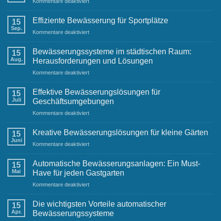
für
Kommentare deaktiviert
Gartenbewässerung
Team
Anleitung:
Einwinterung
Effiziente Bewässerung für Sportplätze
15
der
Sep.
für
Kommentare deaktiviert
Terrassenbewässerung
Effiziente
Bewässerung
Bewässerungssysteme im städtischen Raum:
15
für
Aug.
Herausforderungen und Lösungen
Sportplätze
für
Kommentare deaktiviert
Bewässerungssysteme
im
Effektive Bewässerungslösungen für
15
städtischen
Juli
Geschäftsumgebungen
Raum:
für
Kommentare deaktiviert
Herausforderungen
Effektive
und
Bewässerungslösungen
Lösungen
Kreative Bewässerungslösungen für kleine Gärten
15
für
Juni
für
Kommentare deaktiviert
Geschäftsumgebungen
Kreative
Bewässerungslösungen
Automatische Bewässerungsanlagen: Ein Must-
15
für
Mai
Have für jeden Gastgarten
kleine
für
Kommentare deaktiviert
Gärten
Automatische
Bewässerungsanlagen:
Die wichtigsten Vorteile automatischer
15
Ein
Apr.
Bewässerungssysteme
Must-