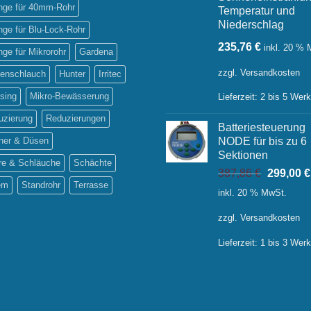
inge für 40mm-Rohr
Temperatur und
Niederschlag
inge für Blu-Lock-Rohr
235,76
€
inkl. 20 %
inge für Mikrorohr
Gardena
zzgl.
Versandkosten
tenschlauch
Hunter
Irritec
sing
Mikro-Bewässerung
Lieferzeit:
2 bis 5 Wer
uzierung
Reduzierungen
Batteriesteuerung
ner & Düsen
NODE für bis zu 6
Sektionen
re & Schläuche
Schächte
Ursprüng
387,86
€
299,00
€
em
Standrohr
Terrasse
Preis
inkl. 20 % MwSt.
war:
387,86 €
zzgl.
Versandkosten
Lieferzeit:
1 bis 3 Wer