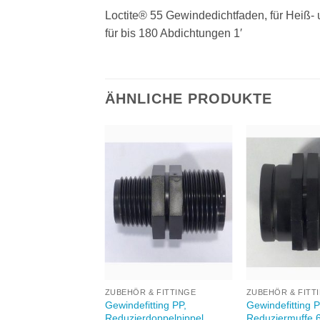
Loctite® 55 Gewindedichtfaden, für Heiß-
für bis 180 Abdichtungen 1′
ÄHNLICHE PRODUKTE
Zu
Zu
Wunschliste
Wunschliste
W
hinzufügen
hinzufügen
+
+
 & FITTINGE
ZUBEHÖR & FITTINGE
ZUBEHÖR & FITT
itting PP,
Gewindefitting PP,
Gewindefitting P
ippel 5/4’AG-5/4’AG
Reduzierdoppelnippel
Reduziermuffe 6