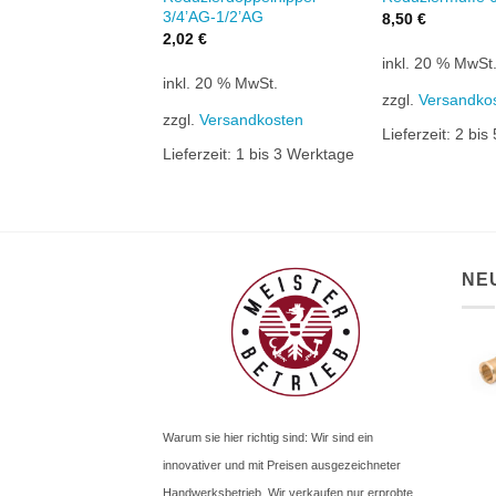
3/4’AG-1/2’AG
8,50
€
2,02
€
0 % MwSt.
inkl. 20 % MwSt
inkl. 20 % MwSt.
rsandkosten
zzgl.
Versandko
zzgl.
Versandkosten
it:
2 bis 5 Werktage
Lieferzeit:
2 bis
Lieferzeit:
1 bis 3 Werktage
NE
Warum sie hier richtig sind: Wir sind ein
innovativer und mit Preisen ausgezeichneter
Handwerksbetrieb. Wir verkaufen nur erprobte