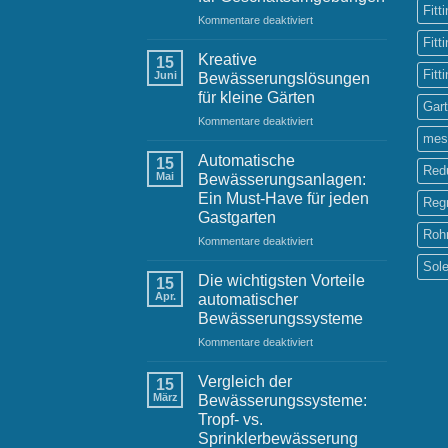
Herausforderungen
Fitt
für
Kommentare deaktiviert
und
Effektive
Lösungen
Fitt
Bewässerungslösungen
Kreative
15
für
Fitt
Juni
Bewässerungslösungen
Geschäftsumgebungen
für kleine Gärten
Gar
für
Kommentare deaktiviert
Kreative
mes
Bewässerungslösungen
Automatische
15
Red
für
Mai
Bewässerungsanlagen:
kleine
Ein Must-Have für jeden
Reg
Gärten
Gastgarten
Roh
für
Kommentare deaktiviert
Automatische
Sol
Bewässerungsanlagen:
Die wichtigsten Vorteile
15
Ein
Apr.
automatischer
Must-
Bewässerungssysteme
Have
für
Kommentare deaktiviert
für
Die
jeden
wichtigsten
Gastgarten
Vergleich der
15
Vorteile
März
Bewässerungssysteme:
automatischer
Tropf- vs.
Bewässerungssysteme
Sprinklerbewässerung