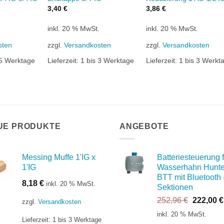
3,40
€
3,86
€
.
inkl. 20 % MwSt.
inkl. 20 % MwSt.
sten
zzgl.
Versandkosten
zzgl.
Versandkosten
 5 Werktage
Lieferzeit:
1 bis 3 Werktage
Lieferzeit:
1 bis 3 Werkt
UE PRODUKTE
ANGEBOTE
Messing Muffe 1'IG x
Batteriesteuerung f
1'IG
Wasserhahn Hunte
BTT mit Bluetooth 
8,18
€
inkl. 20 % MwSt.
Sektionen
Ursprüng
252,96
€
222,00
€
zzgl.
Versandkosten
Preis
inkl. 20 % MwSt.
Lieferzeit:
1 bis 3 Werktage
war: