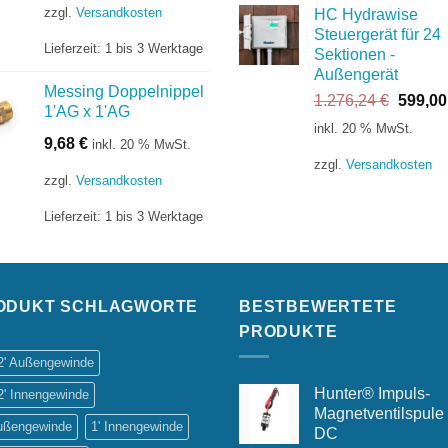
zzgl.
Versandkosten
HC Hydrawise
Steuergerät für 24
Lieferzeit:
1 bis 3 Werktage
Sektionen -
Außengerät
Messing Doppelnippel
Ursprü
1.276,24
€
599,0
1'AG x 1'AG
Preis
inkl. 20 % MwSt.
war:
9,68
€
inkl. 20 % MwSt.
1.276,
zzgl.
Versandkosten
zzgl.
Versandkosten
Lieferzeit:
1 bis 3 Werktage
ODUKT SCHLAGWORTE
BESTBEWERTETE
PRODUKTE
/2' Außengewinde
Hunter® Impuls-
2' Innengewinde
Magnetventilspule
Außengewinde
1' Innengewinde
DC