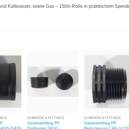
 und Kaltwasser, sowie Gas – 150m Rolle in praktischem Spend
Zu
Zu
Zu
unschliste
Wunschliste
Wunschlis
hinzufügen
hinzufügen
hinzufüge
+
+
INGE
ZUBEHÖR & FITTINGE
ZUBEHÖR & FITTINGE
P,
Gewindefitting PP,
Gewindefitting PP,
/4’IG-5/4’IG
Endkappe 3/4“IG
Reduzierung 1’AG-1/2’I