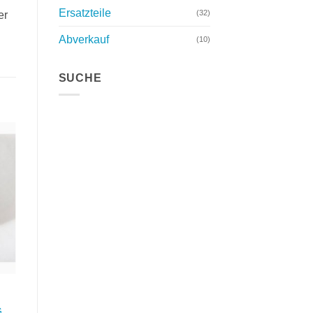
Ersatzteile
(32)
er
Abverkauf
(10)
SUCHE
te
n
G