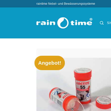
Zum
raintime Nebel- und Bewässerungssysteme
Inhalt
springen
S
Angebot!
Wun
hi