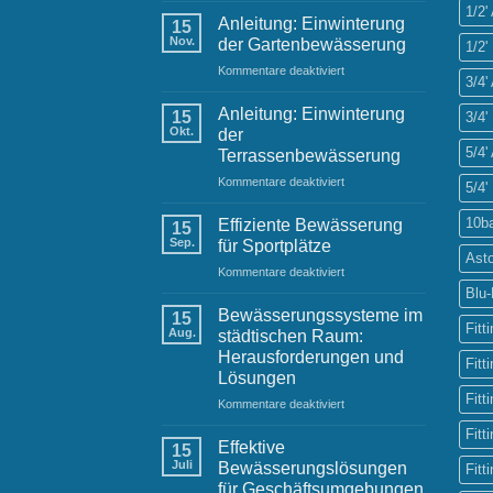
1/2
Grüße
Anleitung: Einwinterung
15
und
Nov.
der Gartenbewässerung
1/2'
Neujahrswünsche
für
Kommentare deaktiviert
von
3/4
Anleitung:
Ihrem
Einwinterung
Raintime-
Anleitung: Einwinterung
15
3/4'
der
Team
Okt.
der
Gartenbewässerung
5/4
Terrassenbewässerung
für
Kommentare deaktiviert
5/4'
Anleitung:
Einwinterung
10b
Effiziente Bewässerung
15
der
Sep.
für Sportplätze
Terrassenbewässerung
Ast
für
Kommentare deaktiviert
Effiziente
Blu
Bewässerung
Bewässerungssysteme im
15
für
Fitt
Aug.
städtischen Raum:
Sportplätze
Herausforderungen und
Fitt
Lösungen
Fitt
für
Kommentare deaktiviert
Bewässerungssysteme
Fitt
im
Effektive
15
städtischen
Juli
Bewässerungslösungen
Fitt
Raum:
für Geschäftsumgebungen