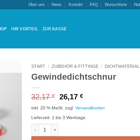
Über uns
News
Kontakt
FAQ
Wunschliste
Nu
HOP
IHR VORTEIL
ZUR KASSE
START
/
ZUBEHÖR & FITTINGE
/
DICHTMATERIAL
Gewindedichtschnur
Zu
schliste
nzufügen
Ursprünglicher
Aktueller
32,17
26,17
€
€
Preis
Preis
inkl. 20 % MwSt.
zzgl.
Versandkosten
war:
ist:
32,17 €
26,17 €.
Lieferzeit:
1 bis 3 Werktage
Gewindedichtschnur Menge