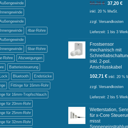
Ursprüngl
Ak
' Außengewinde
56,26
€
37,20
€
Preis
Pr
inkl. 20 % MwSt.
 Innengewinde
war:
ist:
56,26 €
37
' Außengewinde
zzgl.
Versandkosten
 Innengewinde
4bar-Rohre
Lieferzeit:
1 bis 3 Wer
' Außengewinde
Frostsensor
 Innengewinde
6bar-Rohre
mechanisch mit
Schnellabschaltun
ar-Rohre
Abzweigungen
inkl. 2-pol.
Anschlusskabel
ore
Batteriesteuerung
102,71
€
-Lock
Bluetooth
Endstücke
inkl. 20 %
inge
Fittinge für 16mm-Rohr
zzgl.
Versandkosten
inge für 16mm-Tropfschlauch
Lieferzeit:
2 bis 5 Wer
inge für 20mm-Rohr
Wetterstation, Sen
inge für 25mm-Rohr
für x-Core Steueru
misst
inge für 32mm-Rohr
Sonneneinstrahlun