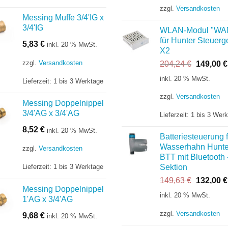
252,96 €
zzgl.
Versandkosten
Messing Muffe 3/4'IG x
3/4'IG
WLAN-Modul "WA
für Hunter Steuerg
5,83
€
inkl. 20 % MwSt.
X2
zzgl.
Versandkosten
Ursprüng
204,24
€
149,00
€
Preis
inkl. 20 % MwSt.
Lieferzeit:
1 bis 3 Werktage
war:
204,24 €
zzgl.
Versandkosten
Messing Doppelnippel
3/4'AG x 3/4'AG
Lieferzeit:
1 bis 3 Wer
8,52
€
inkl. 20 % MwSt.
Batteriesteuerung f
Wasserhahn Hunte
zzgl.
Versandkosten
BTT mit Bluetooth 
Lieferzeit:
1 bis 3 Werktage
Sektion
Ursprüng
149,63
€
132,00
€
Messing Doppelnippel
Preis
inkl. 20 % MwSt.
1'AG x 3/4'AG
war:
149,63 €
zzgl.
Versandkosten
9,68
€
inkl. 20 % MwSt.