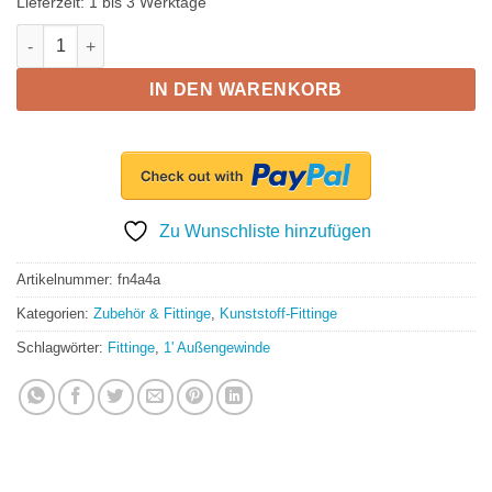
Lieferzeit:
1 bis 3 Werktage
Gewindefitting PP, Doppelnippel 1'AG-1'AG Menge
IN DEN WARENKORB
Zu Wunschliste hinzufügen
Artikelnummer:
fn4a4a
Kategorien:
Zubehör & Fittinge
,
Kunststoff-Fittinge
Schlagwörter:
Fittinge
,
1' Außengewinde