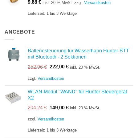
9,68
€
inkl. 20 % MwSt.
zzgl.
Versandkosten
Lieferzeit:
1 bis 3 Werktage
ANGEBOTE
Batteriesteuerung für Wasserhahn Hunter-BTT
mit Bluetooth - 2 Sektionen
Ursprünglicher
Aktueller
252,96
€
222,00
€
inkl. 20 % MwSt.
Preis
Preis
war:
ist:
zzgl.
Versandkosten
252,96 €
222,00 €.
WLAN-Modul "WAND" für Hunter Steuergerät
X2
Ursprünglicher
Aktueller
204,24
€
149,00
€
inkl. 20 % MwSt.
Preis
Preis
war:
ist:
zzgl.
Versandkosten
204,24 €
149,00 €.
Lieferzeit:
1 bis 3 Werktage