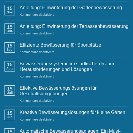
Festliche
Grüße
Anleitung: Einwinterung der Gartenbewässerung
15
und
Nov.
für
Kommentare deaktiviert
Neujahrswünsche
Anleitung:
von
Einwinterung
Anleitung: Einwinterung der Terrassenbewässerung
Ihrem
15
der
Okt.
Raintime-
für
Kommentare deaktiviert
Gartenbewässerung
Team
Anleitung:
Einwinterung
Effiziente Bewässerung für Sportplätze
15
der
Sep.
für
Kommentare deaktiviert
Terrassenbewässerung
Effiziente
Bewässerung
Bewässerungssysteme im städtischen Raum:
15
für
Aug.
Herausforderungen und Lösungen
Sportplätze
für
Kommentare deaktiviert
Bewässerungssysteme
im
Effektive Bewässerungslösungen für
15
städtischen
Juli
Geschäftsumgebungen
Raum:
für
Kommentare deaktiviert
Herausforderungen
Effektive
und
Bewässerungslösungen
Lösungen
Kreative Bewässerungslösungen für kleine Gärten
15
für
Juni
für
Kommentare deaktiviert
Geschäftsumgebungen
Kreative
Bewässerungslösungen
Automatische Bewässerungsanlagen: Ein Must-
15