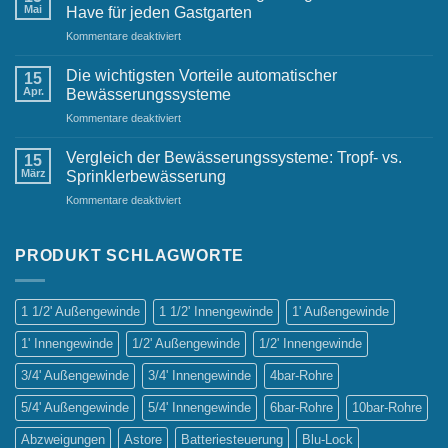
für
Mai
Have für jeden Gastgarten
kleine
für
Kommentare deaktiviert
Gärten
Automatische
Bewässerungsanlagen:
Die wichtigsten Vorteile automatischer
15
Ein
Apr.
Bewässerungssysteme
Must-
für
Kommentare deaktiviert
Have
Die
für
wichtigsten
jeden
Vergleich der Bewässerungssysteme: Tropf- vs.
15
Vorteile
Gastgarten
März
Sprinklerbewässerung
automatischer
für
Kommentare deaktiviert
Bewässerungssysteme
Vergleich
der
Bewässerungssysteme:
PRODUKT SCHLAGWORTE
Tropf-
vs.
Sprinklerbewässerung
1 1/2' Außengewinde
1 1/2' Innengewinde
1' Außengewinde
1' Innengewinde
1/2' Außengewinde
1/2' Innengewinde
3/4' Außengewinde
3/4' Innengewinde
4bar-Rohre
5/4' Außengewinde
5/4' Innengewinde
6bar-Rohre
10bar-Rohre
Abzweigungen
Astore
Batteriesteuerung
Blu-Lock