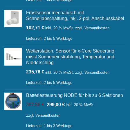
56,26 €
37,20 €.
Frostsensor mechanisch mit
Schnellabschaltung, inkl. 2-pol. Anschlusskabel
102,71
€
inkl. 20 % MwSt.
zzgl.
Versandkosten
Lieferzeit:
2 bis 5 Werktage
Wetterstation, Sensor für x-Core Steuerung
misst Sonneneinstrahlung, Temperatur und
Niederschlag
235,76
€
inkl. 20 % MwSt.
zzgl.
Versandkosten
Lieferzeit:
2 bis 5 Werktage
Batteriesteuerung NODE für bis zu 6 Sektionen
Ursprünglicher
Aktueller
387,86
€
299,00
€
inkl. 20 % MwSt.
Preis
Preis
war:
ist:
zzgl.
Versandkosten
387,86 €
299,00 €.
Lieferzeit:
1 bis 3 Werktage