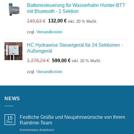
Batteriesteuerung für Wasserhahn Hunter-BTT
mit Bluetooth - 1 Sektion
Ursprünglicher
Aktueller
149,63
€
132,00
€
inkl. 20 % MwSt.
Preis
Preis
war:
ist:
zzgl.
Versandkosten
149,63 €
132,00 €.
HC Hydrawise Steuergerät für 24 Sektionen -
Außengerät
Ursprünglicher
Aktueller
1.276,24
€
599,00
€
inkl. 20 % MwSt.
Preis
Preis
war:
ist:
zzgl.
Versandkosten
1.276,24 €
599,00 €.
NEWS
Festliche Grüße und Neujahrswünsche von Ihrem
15
Dez.
Raintime-Team
für
Kommentare deaktiviert