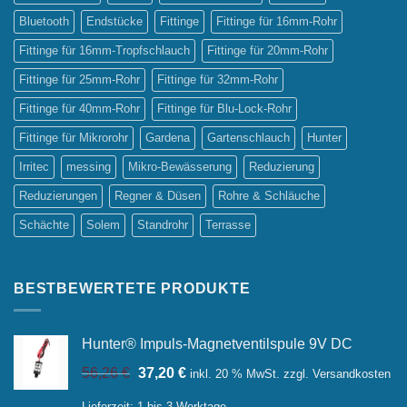
Bluetooth
Endstücke
Fittinge
Fittinge für 16mm-Rohr
Fittinge für 16mm-Tropfschlauch
Fittinge für 20mm-Rohr
Fittinge für 25mm-Rohr
Fittinge für 32mm-Rohr
Fittinge für 40mm-Rohr
Fittinge für Blu-Lock-Rohr
Fittinge für Mikrorohr
Gardena
Gartenschlauch
Hunter
Irritec
messing
Mikro-Bewässerung
Reduzierung
Reduzierungen
Regner & Düsen
Rohre & Schläuche
Schächte
Solem
Standrohr
Terrasse
BESTBEWERTETE PRODUKTE
Hunter® Impuls-Magnetventilspule 9V DC
Ursprünglicher
Aktueller
56,26
€
37,20
€
inkl. 20 % MwSt.
zzgl.
Versandkosten
Preis
Preis
war:
ist:
Lieferzeit:
1 bis 3 Werktage