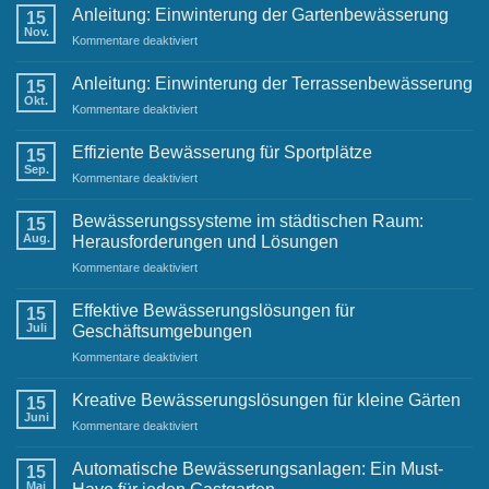
Grüße
Anleitung: Einwinterung der Gartenbewässerung
15
und
Nov.
für
Kommentare deaktiviert
Neujahrswünsche
Anleitung:
von
Einwinterung
Anleitung: Einwinterung der Terrassenbewässerung
Ihrem
15
der
Okt.
Raintime-
für
Kommentare deaktiviert
Gartenbewässerung
Team
Anleitung:
Einwinterung
Effiziente Bewässerung für Sportplätze
15
der
Sep.
für
Kommentare deaktiviert
Terrassenbewässerung
Effiziente
Bewässerung
Bewässerungssysteme im städtischen Raum:
15
für
Aug.
Herausforderungen und Lösungen
Sportplätze
für
Kommentare deaktiviert
Bewässerungssysteme
im
Effektive Bewässerungslösungen für
15
städtischen
Juli
Geschäftsumgebungen
Raum:
für
Kommentare deaktiviert
Herausforderungen
Effektive
und
Bewässerungslösungen
Lösungen
Kreative Bewässerungslösungen für kleine Gärten
15
für
Juni
für
Kommentare deaktiviert
Geschäftsumgebungen
Kreative
Bewässerungslösungen
Automatische Bewässerungsanlagen: Ein Must-
15
für
Mai