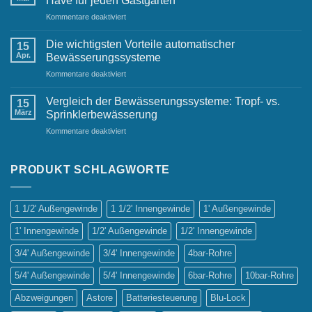
Have für jeden Gastgarten
kleine
für
Kommentare deaktiviert
Gärten
Automatische
Bewässerungsanlagen:
Die wichtigsten Vorteile automatischer
15
Ein
Apr.
Bewässerungssysteme
Must-
für
Kommentare deaktiviert
Have
Die
für
wichtigsten
jeden
Vergleich der Bewässerungssysteme: Tropf- vs.
15
Vorteile
Gastgarten
März
Sprinklerbewässerung
automatischer
für
Kommentare deaktiviert
Bewässerungssysteme
Vergleich
der
Bewässerungssysteme:
PRODUKT SCHLAGWORTE
Tropf-
vs.
Sprinklerbewässerung
1 1/2' Außengewinde
1 1/2' Innengewinde
1' Außengewinde
1' Innengewinde
1/2' Außengewinde
1/2' Innengewinde
3/4' Außengewinde
3/4' Innengewinde
4bar-Rohre
5/4' Außengewinde
5/4' Innengewinde
6bar-Rohre
10bar-Rohre
Abzweigungen
Astore
Batteriesteuerung
Blu-Lock