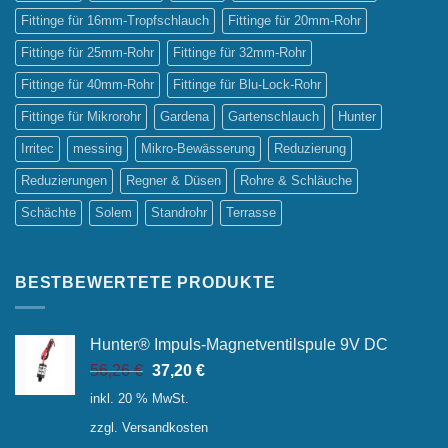
Fittinge für 16mm-Tropfschlauch
Fittinge für 20mm-Rohr
Fittinge für 25mm-Rohr
Fittinge für 32mm-Rohr
Fittinge für 40mm-Rohr
Fittinge für Blu-Lock-Rohr
Fittinge für Mikrorohr
Gardena
Gartenschlauch
Hunter
Irritec
messing
Mikro-Bewässerung
Reduzierung
Reduzierungen
Regner & Düsen
Rohre & Schläuche
Schächte
Solem
Standrohr
Terrasse
BESTBEWERTETE PRODUKTE
Hunter® Impuls-Magnetventilspule 9V DC
Ursprünglicher
Aktueller
56,26
€
37,20
€
Preis
Preis
inkl. 20 % MwSt.
war:
ist:
zzgl.
Versandkosten
56,26 €
37,20 €.