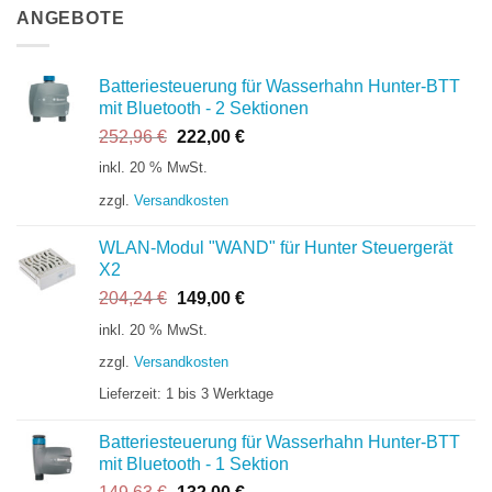
ANGEBOTE
Batteriesteuerung für Wasserhahn Hunter-BTT
mit Bluetooth - 2 Sektionen
Ursprünglicher
Aktueller
252,96
€
222,00
€
Preis
Preis
inkl. 20 % MwSt.
war:
ist:
zzgl.
Versandkosten
252,96 €
222,00 €.
WLAN-Modul "WAND" für Hunter Steuergerät
X2
Ursprünglicher
Aktueller
204,24
€
149,00
€
Preis
Preis
inkl. 20 % MwSt.
war:
ist:
zzgl.
Versandkosten
204,24 €
149,00 €.
Lieferzeit:
1 bis 3 Werktage
Batteriesteuerung für Wasserhahn Hunter-BTT
mit Bluetooth - 1 Sektion
Ursprünglicher
Aktueller