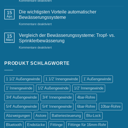
für
Kommentare deaktiviert
Gärten
Automatische
Bewässerungsanlagen:
Die wichtigsten Vorteile automatischer
15
Ein
Apr.
Bewässerungssysteme
Must-
für
Kommentare deaktiviert
Have
Die
für
wichtigsten
jeden
Vergleich der Bewässerungssysteme: Tropf- vs.
15
Vorteile
Gastgarten
März
Sprinklerbewässerung
automatischer
für
Kommentare deaktiviert
Bewässerungssysteme
Vergleich
der
Bewässerungssysteme:
PRODUKT SCHLAGWORTE
Tropf-
vs.
Sprinklerbewässerung
1 1/2' Außengewinde
1 1/2' Innengewinde
1' Außengewinde
1' Innengewinde
1/2' Außengewinde
1/2' Innengewinde
3/4' Außengewinde
3/4' Innengewinde
4bar-Rohre
5/4' Außengewinde
5/4' Innengewinde
6bar-Rohre
10bar-Rohre
Abzweigungen
Astore
Batteriesteuerung
Blu-Lock
Bluetooth
Endstücke
Fittinge
Fittinge für 16mm-Rohr