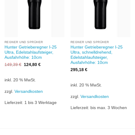
REGNER UND SPRÜHER
REGNER UND SPRÜHER
Hunter Getrieberegner I-25
Hunter Getrieberegner I-25
Ultra, Edelstahlaufsteiger,
Ultra, schnelldrehend,
Ausfahrhöhe: 10cm
Edelstahlaufsteiger,
Ausfahrhöhe: 10cm
Ursprünglicher
Aktueller
149,39
€
124,80
€
Preis
Preis
295,18
€
war:
ist:
149,39 €
124,80 €.
inkl. 20 % MwSt.
inkl. 20 % MwSt.
zzgl.
Versandkosten
zzgl.
Versandkosten
Lieferzeit:
1 bis 3 Werktage
Lieferzeit:
bis max. 3 Wochen