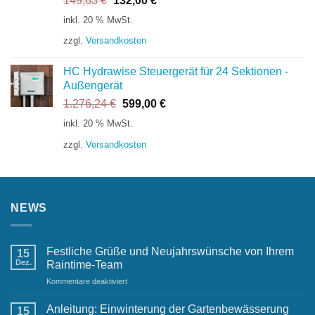
149,63
€
132,00
€
Preis
Preis
inkl. 20 % MwSt.
war:
ist:
zzgl.
Versandkosten
149,63 €
132,00 €.
HC Hydrawise Steuergerät für 24 Sektionen -
Außengerät
Ursprünglicher
Aktueller
1.276,24
€
599,00
€
Preis
Preis
inkl. 20 % MwSt.
war:
ist:
zzgl.
Versandkosten
1.276,24 €
599,00 €.
NEWS
Festliche Grüße und Neujahrswünsche von Ihrem
15
Dez.
Raintime-Team
für
Kommentare deaktiviert
Festliche
Grüße
Anleitung: Einwinterung der Gartenbewässerung
15