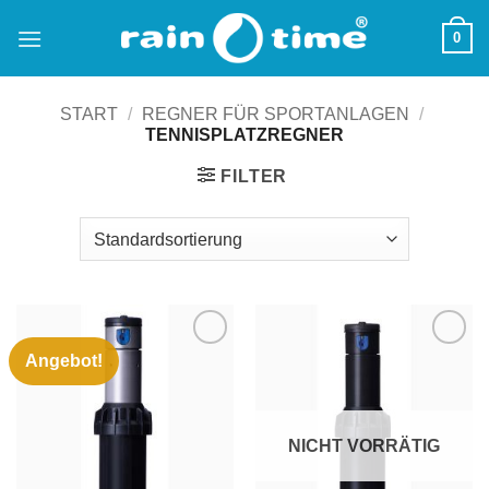
Zum
0
Inhalt
springen
START
/
REGNER FÜR SPORTANLAGEN
/
TENNISPLATZREGNER
FILTER
Angebot!
Zu
Zu
Wunschliste
Wunschliste
hinzufügen
hinzufügen
NICHT VORRÄTIG