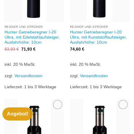
REGNER UND SPRÜHER
REGNER UND SPRÜHER
Hunter Getrieberegner I-20
Hunter Getrieberegner I-20
Ultra, mit Edelstahlaufsteiger,
Ultra, mit Kunststoffaufsteiger,
Ausfahrhöhe: 10cm
Ausfahrhöhe: 10cm
Ursprünglicher
Aktueller
83,93
€
71,93
€
74,60
€
Preis
Preis
war:
ist:
83,93 €
71,93 €.
inkl. 20 % MwSt.
inkl. 20 % MwSt.
zzgl.
Versandkosten
zzgl.
Versandkosten
Lieferzeit:
1 bis 3 Werktage
Lieferzeit:
1 bis 3 Werktage
Angebot!
Zu
Zu
Wunschliste
Wunschliste
hinzufügen
hinzufügen