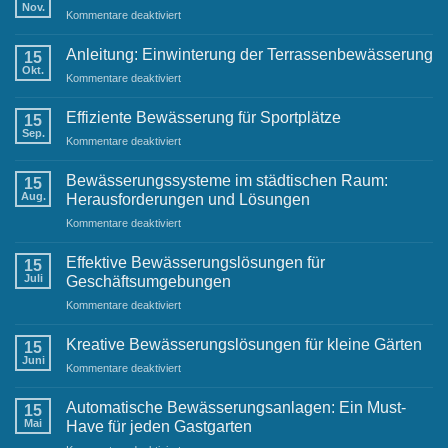
und
Nov.
für
Kommentare deaktiviert
Neujahrswünsche
Anleitung:
von
Einwinterung
Anleitung: Einwinterung der Terrassenbewässerung
Ihrem
15
der
Okt.
Raintime-
für
Kommentare deaktiviert
Gartenbewässerung
Team
Anleitung:
Einwinterung
Effiziente Bewässerung für Sportplätze
15
der
Sep.
für
Kommentare deaktiviert
Terrassenbewässerung
Effiziente
Bewässerung
Bewässerungssysteme im städtischen Raum:
15
für
Aug.
Herausforderungen und Lösungen
Sportplätze
für
Kommentare deaktiviert
Bewässerungssysteme
im
Effektive Bewässerungslösungen für
15
städtischen
Juli
Geschäftsumgebungen
Raum:
für
Kommentare deaktiviert
Herausforderungen
Effektive
und
Bewässerungslösungen
Lösungen
Kreative Bewässerungslösungen für kleine Gärten
15
für
Juni
für
Kommentare deaktiviert
Geschäftsumgebungen
Kreative
Bewässerungslösungen
Automatische Bewässerungsanlagen: Ein Must-
15
für
Mai
Have für jeden Gastgarten
kleine