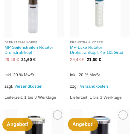
DREHSTRAHLKÖPFE
DREHSTRAHLKÖPFE
MP Seitenstreifen Rotator
MP-Ecke Rotator
Drehstrahlkopf
Drehstrahlkopf, 45-105Grad
Ursprünglicher
Aktueller
Ursprünglicher
Aktueller
29,48
€
21,60
€
29,48
€
21,60
€
Preis
Preis
Preis
Preis
war:
ist:
war:
ist:
29,48 €
21,60 €.
29,48 €
21,60 €.
inkl. 20 % MwSt.
inkl. 20 % MwSt.
zzgl.
Versandkosten
zzgl.
Versandkosten
Lieferzeit:
1 bis 3 Werktage
Lieferzeit:
1 bis 3 Werktage
Angebot!
Angebot!
Zu
Zu
Wunschliste
Wunschliste
hinzufügen
hinzufügen