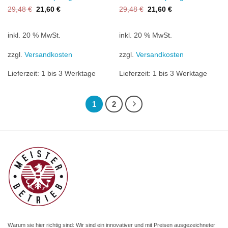
Ursprünglicher
Aktueller
Ursprünglicher
Aktueller
29,48
€
21,60
€
29,48
€
21,60
€
Preis
Preis
Preis
Preis
war:
ist:
war:
ist:
29,48 €
21,60 €.
29,48 €
21,60 €.
inkl. 20 % MwSt.
inkl. 20 % MwSt.
zzgl.
Versandkosten
zzgl.
Versandkosten
Lieferzeit:
1 bis 3 Werktage
Lieferzeit:
1 bis 3 Werktage
1
2
Warum sie hier richtig sind: Wir sind ein innovativer und mit Preisen ausgezeichneter