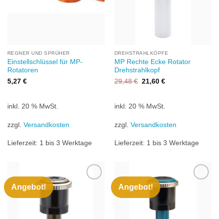
REGNER UND SPRÜHER
DREHSTRAHLKÖPFE
Einstellschlüssel für MP-
MP Rechte Ecke Rotator
Rotatoren
Drehstrahlkopf
Ursprünglicher
Aktueller
5,27
€
29,48
€
21,60
€
Preis
Preis
war:
ist:
29,48 €
21,60 €.
inkl. 20 % MwSt.
inkl. 20 % MwSt.
zzgl.
Versandkosten
zzgl.
Versandkosten
Lieferzeit:
1 bis 3 Werktage
Lieferzeit:
1 bis 3 Werktage
Angebot!
Angebot!
Zu
Zu
Wunschliste
Wunschliste
hinzufügen
hinzufügen