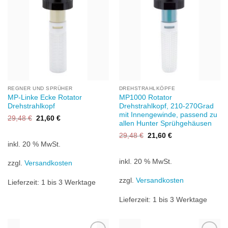
REGNER UND SPRÜHER
DREHSTRAHLKÖPFE
MP-Linke Ecke Rotator
MP1000 Rotator
Drehstrahlkopf
Drehstrahlkopf, 210-270Grad
mit Innengewinde, passend zu
Ursprünglicher
Aktueller
29,48
€
21,60
€
allen Hunter Sprühgehäusen
Preis
Preis
war:
ist:
Ursprünglicher
Aktueller
29,48
€
21,60
€
29,48 €
21,60 €.
Preis
Preis
inkl. 20 % MwSt.
war:
ist:
29,48 €
21,60 €.
inkl. 20 % MwSt.
zzgl.
Versandkosten
zzgl.
Versandkosten
Lieferzeit:
1 bis 3 Werktage
Lieferzeit:
1 bis 3 Werktage