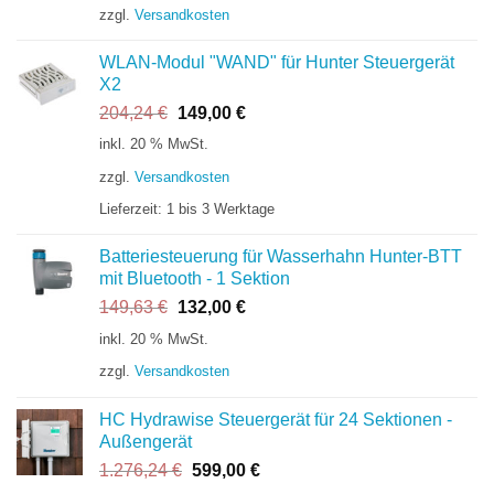
zzgl.
Versandkosten
252,96 €
222,00 €.
WLAN-Modul "WAND" für Hunter Steuergerät
X2
Ursprünglicher
Aktueller
204,24
€
149,00
€
Preis
Preis
inkl. 20 % MwSt.
war:
ist:
zzgl.
Versandkosten
204,24 €
149,00 €.
Lieferzeit:
1 bis 3 Werktage
Batteriesteuerung für Wasserhahn Hunter-BTT
mit Bluetooth - 1 Sektion
Ursprünglicher
Aktueller
149,63
€
132,00
€
Preis
Preis
inkl. 20 % MwSt.
war:
ist:
zzgl.
Versandkosten
149,63 €
132,00 €.
HC Hydrawise Steuergerät für 24 Sektionen -
Außengerät
Ursprünglicher
Aktueller
1.276,24
€
599,00
€
Preis
Preis