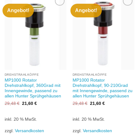
Angebot!
Angebot!
Zu
Zu
Wunschliste
Wunschliste
hinzufügen
hinzufügen
DREHSTRAHLKÖPFE
DREHSTRAHLKÖPFE
MP1000 Rotator
MP1000 Rotator
Drehstrahlkopf, 360Grad mit
Drehstrahlkopf, 90-210Grad
Innengewinde, passend zu
mit Innengewinde, passend zu
allen Hunter Sprühgehäusen
allen Hunter Sprühgehäusen
Ursprünglicher
Aktueller
Ursprünglicher
Aktueller
29,48
€
21,60
€
29,48
€
21,60
€
Preis
Preis
Preis
Preis
war:
ist:
war:
ist:
29,48 €
21,60 €.
29,48 €
21,60 €.
inkl. 20 % MwSt.
inkl. 20 % MwSt.
zzgl.
Versandkosten
zzgl.
Versandkosten