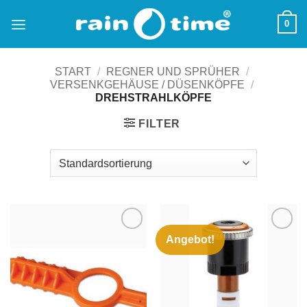
Zum
0
Inhalt
springen
START
/
REGNER UND SPRÜHER
/
VERSENKGEHÄUSE / DÜSENKÖPFE
/
DREHSTRAHLKÖPFE
FILTER
Angebot!
Zu
Zu
Wunschliste
Wunschliste
hinzufügen
hinzufügen