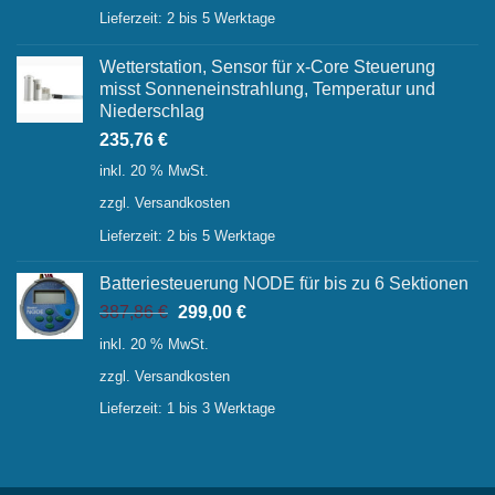
Lieferzeit:
2 bis 5 Werktage
Wetterstation, Sensor für x-Core Steuerung
misst Sonneneinstrahlung, Temperatur und
Niederschlag
235,76
€
inkl. 20 % MwSt.
zzgl.
Versandkosten
Lieferzeit:
2 bis 5 Werktage
Batteriesteuerung NODE für bis zu 6 Sektionen
Ursprünglicher
Aktueller
387,86
€
299,00
€
Preis
Preis
inkl. 20 % MwSt.
war:
ist:
zzgl.
Versandkosten
387,86 €
299,00 €.
Lieferzeit:
1 bis 3 Werktage