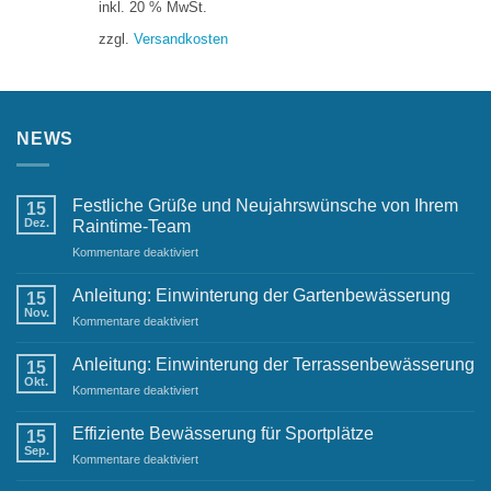
inkl. 20 % MwSt.
war:
ist:
zzgl.
Versandkosten
1.276,24 €
599,00 €.
NEWS
Festliche Grüße und Neujahrswünsche von Ihrem
15
Dez.
Raintime-Team
für
Kommentare deaktiviert
Festliche
Grüße
Anleitung: Einwinterung der Gartenbewässerung
15
und
Nov.
für
Kommentare deaktiviert
Neujahrswünsche
Anleitung:
von
Einwinterung
Anleitung: Einwinterung der Terrassenbewässerung
Ihrem
15
der
Okt.
Raintime-
für
Kommentare deaktiviert
Gartenbewässerung
Team
Anleitung:
Einwinterung
Effiziente Bewässerung für Sportplätze
15
der
Sep.
für
Kommentare deaktiviert
Terrassenbewässerung
Effiziente