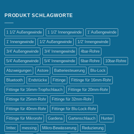
Vergleich
der
Bewässerungssysteme:
PRODUKT SCHLAGWORTE
Tropf-
vs.
Sprinklerbewässerung
1 1/2' Außengewinde
1 1/2' Innengewinde
1' Außengewinde
1' Innengewinde
1/2' Außengewinde
1/2' Innengewinde
3/4' Außengewinde
3/4' Innengewinde
4bar-Rohre
5/4' Außengewinde
5/4' Innengewinde
6bar-Rohre
10bar-Rohre
Abzweigungen
Astore
Batteriesteuerung
Blu-Lock
Bluetooth
Endstücke
Fittinge
Fittinge für 16mm-Rohr
Fittinge für 16mm-Tropfschlauch
Fittinge für 20mm-Rohr
Fittinge für 25mm-Rohr
Fittinge für 32mm-Rohr
Fittinge für 40mm-Rohr
Fittinge für Blu-Lock-Rohr
Fittinge für Mikrorohr
Gardena
Gartenschlauch
Hunter
Irritec
messing
Mikro-Bewässerung
Reduzierung