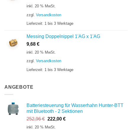
inkl. 20 % MwSt.
zzgl.
Versandkosten
Lieferzeit:
1 bis 3 Werktage
Messing Doppelnippel 1'AG x 1'AG
9,68
€
inkl. 20 % MwSt.
zzgl.
Versandkosten
Lieferzeit:
1 bis 3 Werktage
ANGEBOTE
Batteriesteuerung für Wasserhahn Hunter-BTT
mit Bluetooth - 2 Sektionen
Ursprünglicher
Aktueller
252,96
€
222,00
€
Preis
Preis
inkl. 20 % MwSt.
war:
ist: