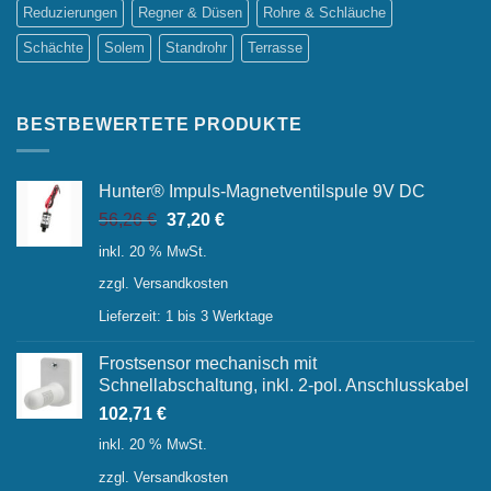
Reduzierungen
Regner & Düsen
Rohre & Schläuche
Schächte
Solem
Standrohr
Terrasse
BESTBEWERTETE PRODUKTE
Hunter® Impuls-Magnetventilspule 9V DC
Ursprünglicher
Aktueller
56,26
€
37,20
€
Preis
Preis
inkl. 20 % MwSt.
war:
ist:
zzgl.
Versandkosten
56,26 €
37,20 €.
Lieferzeit:
1 bis 3 Werktage
Frostsensor mechanisch mit
Schnellabschaltung, inkl. 2-pol. Anschlusskabel
102,71
€
inkl. 20 % MwSt.
zzgl.
Versandkosten