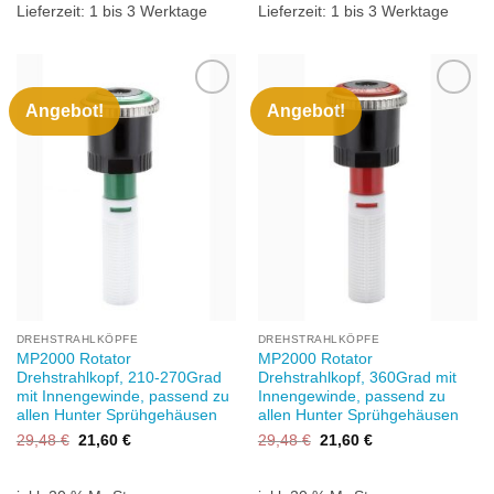
Lieferzeit:
1 bis 3 Werktage
Lieferzeit:
1 bis 3 Werktage
Angebot!
Angebot!
Zu
Zu
Wunschliste
Wunschliste
hinzufügen
hinzufügen
DREHSTRAHLKÖPFE
DREHSTRAHLKÖPFE
MP2000 Rotator
MP2000 Rotator
Drehstrahlkopf, 210-270Grad
Drehstrahlkopf, 360Grad mit
mit Innengewinde, passend zu
Innengewinde, passend zu
allen Hunter Sprühgehäusen
allen Hunter Sprühgehäusen
Ursprünglicher
Aktueller
Ursprünglicher
Aktueller
29,48
€
21,60
€
29,48
€
21,60
€
Preis
Preis
Preis
Preis
war:
ist:
war:
ist:
29,48 €
21,60 €.
29,48 €
21,60 €.