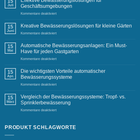
Effektive Bewässerungslösungen für
15
städtischen
Juli
Geschäftsumgebungen
Raum:
für
Kommentare deaktiviert
Herausforderungen
Effektive
und
Bewässerungslösungen
Lösungen
Kreative Bewässerungslösungen für kleine Gärten
15
für
Juni
für
Kommentare deaktiviert
Geschäftsumgebungen
Kreative
Bewässerungslösungen
Automatische Bewässerungsanlagen: Ein Must-
15
für
Mai
Have für jeden Gastgarten
kleine
für
Kommentare deaktiviert
Gärten
Automatische
Bewässerungsanlagen:
Die wichtigsten Vorteile automatischer
15
Ein
Apr.
Bewässerungssysteme
Must-
für
Kommentare deaktiviert
Have
Die
für
wichtigsten
jeden
Vergleich der Bewässerungssysteme: Tropf- vs.
15
Vorteile
Gastgarten
März
Sprinklerbewässerung
automatischer
für
Kommentare deaktiviert
Bewässerungssysteme
Vergleich
der
Bewässerungssysteme:
PRODUKT SCHLAGWORTE
Tropf-
vs.