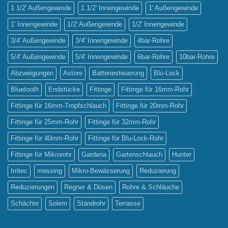
Sprinklerbewässerung
1 1/2' Außengewinde
1 1/2' Innengewinde
1' Außengewinde
1' Innengewinde
1/2' Außengewinde
1/2' Innengewinde
3/4' Außengewinde
3/4' Innengewinde
4bar-Rohre
5/4' Außengewinde
5/4' Innengewinde
6bar-Rohre
10bar-Rohre
Abzweigungen
Astore
Batteriesteuerung
Blu-Lock
Bluetooth
Endstücke
Fittinge
Fittinge für 16mm-Rohr
Fittinge für 16mm-Tropfschlauch
Fittinge für 20mm-Rohr
Fittinge für 25mm-Rohr
Fittinge für 32mm-Rohr
Fittinge für 40mm-Rohr
Fittinge für Blu-Lock-Rohr
Fittinge für Mikrorohr
Gardena
Gartenschlauch
Hunter
Irritec
messing
Mikro-Bewässerung
Reduzierung
Reduzierungen
Regner & Düsen
Rohre & Schläuche
Schächte
Solem
Standrohr
Terrasse