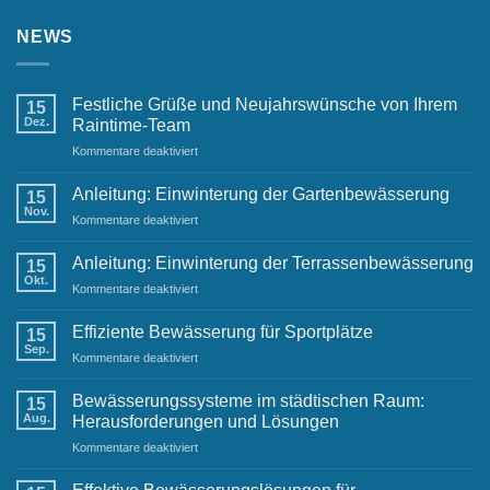
NEWS
Festliche Grüße und Neujahrswünsche von Ihrem
15
Dez.
Raintime-Team
für
Kommentare deaktiviert
Festliche
Grüße
Anleitung: Einwinterung der Gartenbewässerung
15
und
Nov.
für
Kommentare deaktiviert
Neujahrswünsche
Anleitung:
von
Einwinterung
Anleitung: Einwinterung der Terrassenbewässerung
Ihrem
15
der
Okt.
Raintime-
für
Kommentare deaktiviert
Gartenbewässerung
Team
Anleitung:
Einwinterung
Effiziente Bewässerung für Sportplätze
15
der
Sep.
für
Kommentare deaktiviert
Terrassenbewässerung
Effiziente
Bewässerung
Bewässerungssysteme im städtischen Raum:
15
für
Aug.
Herausforderungen und Lösungen
Sportplätze
für
Kommentare deaktiviert
Bewässerungssysteme
im