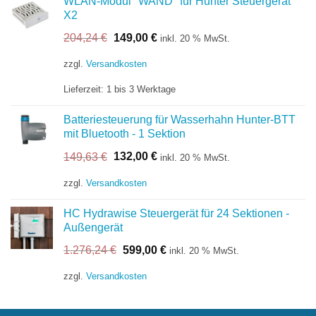
WLAN-Modul "WAND" für Hunter Steuergerät
X2
Ursprünglicher
Aktueller
204,24
€
149,00
€
inkl. 20 % MwSt.
Preis
Preis
war:
ist:
zzgl.
Versandkosten
204,24 €
149,00 €.
Lieferzeit:
1 bis 3 Werktage
Batteriesteuerung für Wasserhahn Hunter-BTT
mit Bluetooth - 1 Sektion
Ursprünglicher
Aktueller
149,63
€
132,00
€
inkl. 20 % MwSt.
Preis
Preis
war:
ist:
zzgl.
Versandkosten
149,63 €
132,00 €.
HC Hydrawise Steuergerät für 24 Sektionen -
Außengerät
Ursprünglicher
Aktueller
1.276,24
€
599,00
€
inkl. 20 % MwSt.
Preis
Preis
war:
ist:
zzgl.
Versandkosten
1.276,24 €
599,00 €.