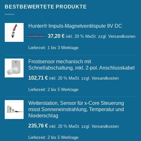
BESTBEWERTETE PRODUKTE
Hunter® Impuls-Magnetventilspule 9V DC
Ursprünglicher
Aktueller
56,26
€
37,20
€
inkl. 20 % MwSt.
zzgl.
Versandkosten
Preis
Preis
war:
ist:
Lieferzeit:
1 bis 3 Werktage
56,26 €
37,20 €.
Frostsensor mechanisch mit
Schnellabschaltung, inkl. 2-pol. Anschlusskabel
102,71
€
inkl. 20 % MwSt.
zzgl.
Versandkosten
Lieferzeit:
2 bis 5 Werktage
Wetterstation, Sensor für x-Core Steuerung
misst Sonneneinstrahlung, Temperatur und
Niederschlag
235,76
€
inkl. 20 % MwSt.
zzgl.
Versandkosten
Lieferzeit:
2 bis 5 Werktage