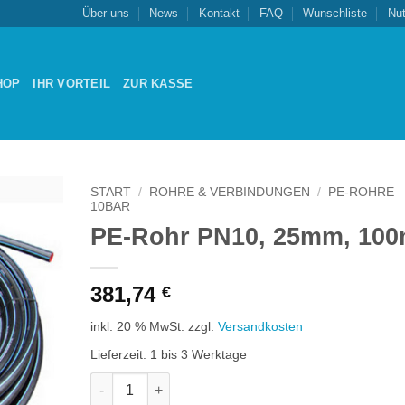
Über uns
News
Kontakt
FAQ
Wunschliste
Nu
HOP
IHR VORTEIL
ZUR KASSE
START
/
ROHRE & VERBINDUNGEN
/
PE-ROHRE
10BAR
PE-Rohr PN10, 25mm, 10
Zu
schliste
nzufügen
381,74
€
inkl. 20 % MwSt.
zzgl.
Versandkosten
Lieferzeit:
1 bis 3 Werktage
PE-Rohr PN10, 25mm, 100m Menge