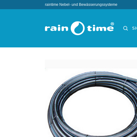
Zum
raintime Nebel- und Bewässerungssysteme
Inhalt
springen
S
Wun
hi