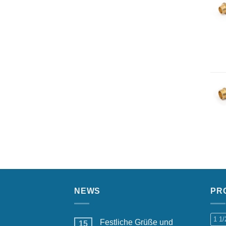
NEWS
PR
1 1
Festliche Grüße und
15