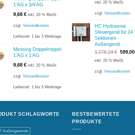
inkl. 20 % MwSt.
1'AG x 3/4'AG
war:
149,63 €
zzgl.
Versandkosten
9,68
€
inkl. 20 % MwSt.
zzgl.
Versandkosten
HC Hydrawise
Steuergerät für 24
Lieferzeit:
1 bis 3 Werktage
Sektionen -
Außengerät
Messing Doppelnippel
Ursprü
1.276,24
€
599,0
1'AG x 1'AG
Preis
inkl. 20 % MwSt.
war:
9,68
€
inkl. 20 % MwSt.
1.276,
zzgl.
Versandkosten
zzgl.
Versandkosten
Lieferzeit:
1 bis 3 Werktage
ODUKT SCHLAGWORTE
BESTBEWERTETE
PRODUKTE
/2' Außengewinde