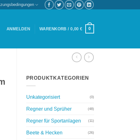
tzungsbedingungen
0
ANMELDEN
WARENKORB /
0,00
€
PRODUKTKATEGORIEN
0m
Unkategorisiert
(0)
Regner und Sprüher
(48)
Regner für Sportanlagen
(11)
Beete & Hecken
(26)