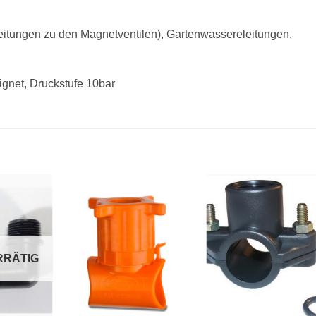
eitungen zu den Magnetventilen), Gartenwassereleitungen,
gnet, Druckstufe 10bar
Zu
Zu
Zu
unschliste
Wunschliste
Wunschlis
hinzufügen
hinzufügen
hinzufüge
RRÄTIG
+
+