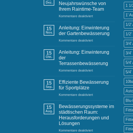
Dez.
Neujahrswünsche von
1 1/
Ihrem Raintime-Team
1' 
für
Kommentare deaktiviert
Festliche
1/2
Grüße
Anleitung: Einwinterung
15
und
Nov.
der Gartenbewässerung
1/2'
Neujahrswünsche
für
Kommentare deaktiviert
von
3/4
Anleitung:
Ihrem
Einwinterung
Raintime-
Anleitung: Einwinterung
15
3/4'
der
Team
Okt.
der
Gartenbewässerung
5/4
Terrassenbewässerung
für
Kommentare deaktiviert
5/4'
Anleitung:
Einwinterung
10b
Effiziente Bewässerung
15
der
Sep.
für Sportplätze
Terrassenbewässerung
Ast
für
Kommentare deaktiviert
Effiziente
Blu
Bewässerung
Bewässerungssysteme im
15
für
Fitt
Aug.
städtischen Raum:
Sportplätze
Herausforderungen und
Fitt
Lösungen
Fitt
für
Kommentare deaktiviert