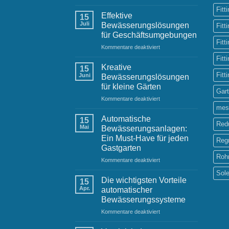
Bewässerungssysteme
Fitt
im
Effektive
15
städtischen
Juli
Bewässerungslösungen
Fitt
Raum:
für Geschäftsumgebungen
Herausforderungen
Fitt
für
Kommentare deaktiviert
und
Effektive
Lösungen
Fitt
Bewässerungslösungen
Kreative
15
für
Fitt
Juni
Bewässerungslösungen
Geschäftsumgebungen
für kleine Gärten
Gar
für
Kommentare deaktiviert
Kreative
mes
Bewässerungslösungen
Automatische
15
Red
für
Mai
Bewässerungsanlagen:
kleine
Ein Must-Have für jeden
Reg
Gärten
Gastgarten
Roh
für
Kommentare deaktiviert
Automatische
Sol
Bewässerungsanlagen:
Die wichtigsten Vorteile
15
Ein
Apr.
automatischer
Must-
Bewässerungssysteme
Have
für
Kommentare deaktiviert
für
Die
jeden
wichtigsten
Gastgarten