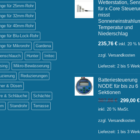
Wetterstation, Sen
inge für 25mm-Rohr
für x-Core Steueru
misst
inge für 32mm-Rohr
Sonneneinstrahlun
inge für 40mm-Rohr
Temperatur und
Niederschlag
inge für Blu-Lock-Rohr
235,76
€
inkl. 20 %
inge für Mikrorohr
Gardena
zzgl.
Versandkosten
tenschlauch
Hunter
Irritec
sing
Mikro-Bewässerung
Lieferzeit:
2 bis 5 Wer
uzierung
Reduzierungen
Batteriesteuerung
ner & Düsen
NODE für bis zu 6
Sektionen
re & Schläuche
Schächte
Ursprüng
387,86
€
299,00
€
em
Standrohr
Terrasse
Preis
inkl. 20 % MwSt.
war:
387,86 €
zzgl.
Versandkosten
Lieferzeit:
1 bis 3 Wer