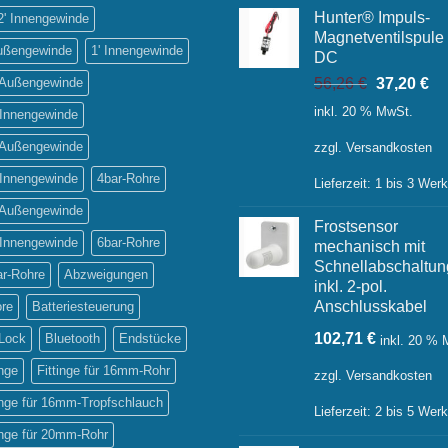
Hunter® Impuls-
2' Innengewinde
Magnetventilspule
Außengewinde
1' Innengewinde
DC
Ursprüngl
Ak
' Außengewinde
56,26
€
37,20
€
Preis
Pr
inkl. 20 % MwSt.
 Innengewinde
war:
ist:
56,26 €
37
' Außengewinde
zzgl.
Versandkosten
 Innengewinde
4bar-Rohre
Lieferzeit:
1 bis 3 Wer
' Außengewinde
Frostsensor
 Innengewinde
6bar-Rohre
mechanisch mit
Schnellabschaltun
ar-Rohre
Abzweigungen
inkl. 2-pol.
Anschlusskabel
ore
Batteriesteuerung
102,71
€
-Lock
Bluetooth
Endstücke
inkl. 20 %
inge
Fittinge für 16mm-Rohr
zzgl.
Versandkosten
inge für 16mm-Tropfschlauch
Lieferzeit:
2 bis 5 Wer
inge für 20mm-Rohr