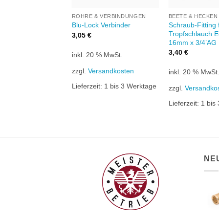
 HECKEN
ROHRE & VERBINDUNGEN
BEETE & HECKEN
aufe für
Schraub-Fitting
Blu-Lock Verbinder
chlauch 16mm
Tropfschlauch E
3,05
€
16mm x 3/4’AG
3,40
€
inkl. 20 % MwSt.
0 % MwSt.
zzgl.
Versandkosten
inkl. 20 % MwSt
rsandkosten
Lieferzeit:
1 bis 3 Werktage
zzgl.
Versandko
it:
1 bis 3 Werktage
Lieferzeit:
1 bis
NE