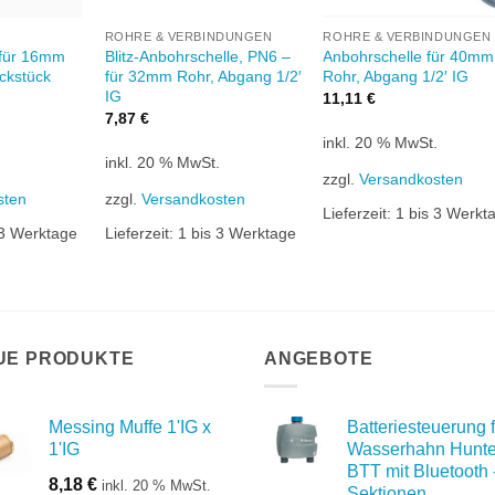
ROHRE & VERBINDUNGEN
ROHRE & VERBINDUNGEN
 für 16mm
Blitz-Anbohrschelle, PN6 –
Anbohrschelle für 40mm
ckstück
für 32mm Rohr, Abgang 1/2′
Rohr, Abgang 1/2′ IG
IG
11,11
€
7,87
€
inkl. 20 % MwSt.
.
inkl. 20 % MwSt.
zzgl.
Versandkosten
sten
zzgl.
Versandkosten
Lieferzeit:
1 bis 3 Werkt
 3 Werktage
Lieferzeit:
1 bis 3 Werktage
UE PRODUKTE
ANGEBOTE
Messing Muffe 1'IG x
Batteriesteuerung f
1'IG
Wasserhahn Hunte
BTT mit Bluetooth 
8,18
€
inkl. 20 % MwSt.
Sektionen