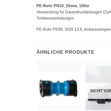
PE-Rohr PN10, 25mm, 100m
Verwendung für Dauerdruckleitungen (Zul
Trinkwasserleitungen
PE-Rohr PE80, SDR 13.6, trinkwassergeei
ÄHNLICHE PRODUKTE
Zu
Zu
Wunschliste
Wunschliste
W
hinzufügen
hinzufügen
NICHT VO
+
+