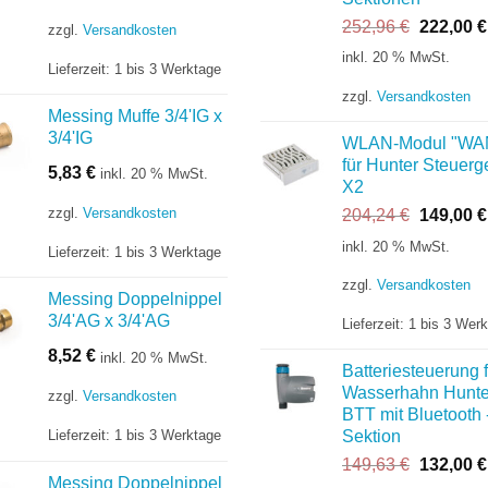
Ursprüng
252,96
€
222,00
€
zzgl.
Versandkosten
Preis
inkl. 20 % MwSt.
Lieferzeit:
1 bis 3 Werktage
war:
252,96 €
zzgl.
Versandkosten
Messing Muffe 3/4'IG x
3/4'IG
WLAN-Modul "WA
für Hunter Steuerg
5,83
€
inkl. 20 % MwSt.
X2
zzgl.
Versandkosten
Ursprüng
204,24
€
149,00
€
Preis
inkl. 20 % MwSt.
Lieferzeit:
1 bis 3 Werktage
war:
204,24 €
zzgl.
Versandkosten
Messing Doppelnippel
3/4'AG x 3/4'AG
Lieferzeit:
1 bis 3 Wer
8,52
€
inkl. 20 % MwSt.
Batteriesteuerung f
Wasserhahn Hunte
zzgl.
Versandkosten
BTT mit Bluetooth 
Lieferzeit:
1 bis 3 Werktage
Sektion
Ursprüng
149,63
€
132,00
€
Messing Doppelnippel
Preis