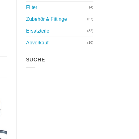
Filter
(4)
Zubehör & Fittinge
(67)
Ersatzteile
(32)
Abverkauf
(10)
SUCHE
te
n