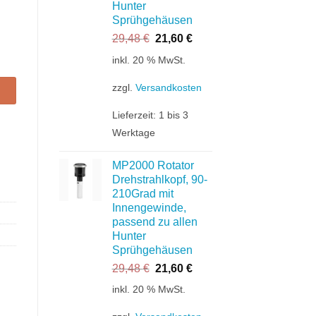
Hunter
Sprühgehäusen
Ursprünglicher
Aktueller
29,48
€
21,60
€
Preis
Preis
instellbereich: 1-360°, Farbcode: grau Menge
inkl. 20 % MwSt.
war:
ist:
29,48 €
21,60 €.
zzgl.
Versandkosten
Lieferzeit:
1 bis 3
Werktage
MP2000 Rotator
Drehstrahlkopf, 90-
210Grad mit
Innengewinde,
passend zu allen
Hunter
Sprühgehäusen
Ursprünglicher
Aktueller
29,48
€
21,60
€
Preis
Preis
inkl. 20 % MwSt.
war:
ist:
29,48 €
21,60 €.