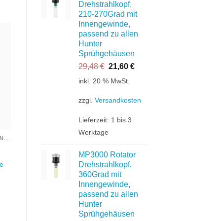
Drehstrahlkopf,
210-270Grad mit
Innengewinde,
passend zu allen
Hunter
Sprühgehäusen
te
n
Ursprünglicher
Aktueller
29,48
€
21,60
€
Preis
Preis
inkl. 20 % MwSt.
war:
ist:
29,48 €
21,60 €.
zzgl.
Versandkosten
Lieferzeit:
1 bis 3
Werktage
VERSENKGEHÄUSE / DÜSENKÖPFE
MP3000 Rotator
Drehstrahlkopf,
se
360Grad mit
Innengewinde,
passend zu allen
Hunter
r
Sprühgehäusen