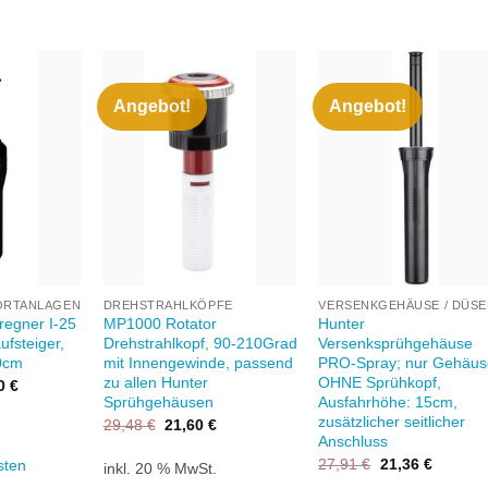
Angebot!
Angebot!
Zu
Zu
Zu
unschliste
Wunschliste
Wunschlis
hinzufügen
hinzufügen
hinzufüge
+
+
ORTANLAGEN
DREHSTRAHLKÖPFE
regner I-25
MP1000 Rotator
Hunter
ufsteiger,
Drehstrahlkopf, 90-210Grad
Versenksprühgehäuse
0cm
mit Innengewinde, passend
PRO-Spray; nur Gehäu
zu allen Hunter
OHNE Sprühkopf,
nglicher
Aktueller
80
€
Preis
Sprühgehäusen
Ausfahrhöhe: 15cm,
ist:
zusätzlicher seitlicher
Ursprünglicher
Aktueller
29,48
€
21,60
€
.
9 €
124,80 €.
Preis
Preis
Anschluss
war:
ist:
Ursprünglicher
Aktuelle
27,91
€
21,36
€
sten
inkl. 20 % MwSt.
29,48 €
21,60 €.
Preis
Preis