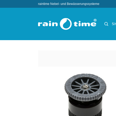
Zum
raintime Nebel- und Bewässerungssysteme
Inhalt
springen
S
Wun
hi