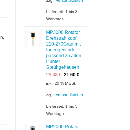
zzgl.
Versandkosten
Lieferzeit:
1 bis 3
Werktage
MP3000 Rotator
n,
Drehstrahlkopf,
210-270Grad mit
Innengewinde,
passend zu allen
Hunter
Sprühgehäusen
Ursprünglicher
Aktueller
29,48
€
21,60
€
Preis
Preis
inkl. 20 % MwSt.
war:
ist:
29,48 €
21,60 €.
zzgl.
Versandkosten
Lieferzeit:
1 bis 3
Werktage
MP2000 Rotator