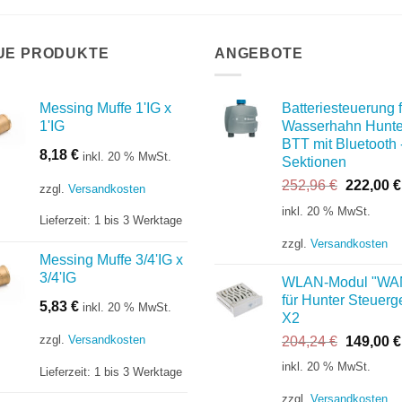
UE PRODUKTE
ANGEBOTE
Messing Muffe 1'IG x
Batteriesteuerung f
1'IG
Wasserhahn Hunte
BTT mit Bluetooth 
8,18
€
inkl. 20 % MwSt.
Sektionen
Ursprüng
252,96
€
222,00
€
zzgl.
Versandkosten
Preis
inkl. 20 % MwSt.
Lieferzeit:
1 bis 3 Werktage
war:
252,96 €
zzgl.
Versandkosten
Messing Muffe 3/4'IG x
3/4'IG
WLAN-Modul "WA
für Hunter Steuerg
5,83
€
inkl. 20 % MwSt.
X2
zzgl.
Versandkosten
Ursprüng
204,24
€
149,00
€
Preis
inkl. 20 % MwSt.
Lieferzeit:
1 bis 3 Werktage
war:
204,24 €
zzgl.
Versandkosten