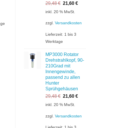
Ursprünglicher
Aktueller
29,48
€
21,60
€
Preis
Preis
inkl. 20 % MwSt.
war:
ist:
29,48 €
21,60 €.
zzgl.
Versandkosten
age
Lieferzeit:
1 bis 3
Werktage
MP3000 Rotator
Drehstrahlkopf, 90-
210Grad mit
Innengewinde,
passend zu allen
Hunter
Sprühgehäusen
Ursprünglicher
Aktueller
29,48
€
21,60
€
Preis
Preis
inkl. 20 % MwSt.
war:
ist:
29,48 €
21,60 €.
zzgl.
Versandkosten
Lieferzeit:
1 bis 3