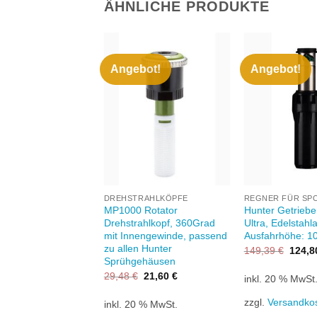
ÄHNLICHE PRODUKTE
Angebot!
Angebot!
Zu
Zu
Wunschliste
Wunschliste
W
hinzufügen
hinzufügen
+
+
BEREGNER
DREHSTRAHLKÖPFE
REGNER FÜR SP
Getrieberegner
MP1000 Rotator
Hunter Getriebe
ra, Ausfahrhöhe:
Drehstrahlkopf, 360Grad
Ultra, Edelstahla
nschluß: 3/4’IG,
mit Innengewinde, passend
Ausfahrhöhe: 1
Stk. Standarddüsen
zu allen Hunter
Ursprü
149,39
€
124,
Preis
tk. Flachstrahldüsen
Sprühgehäusen
war:
Ursprünglicher
Aktueller
29,48
€
21,60
€
inkl. 20 % MwSt
149,3
Preis
Preis
war:
ist:
zzgl.
Versandko
0 % MwSt.
inkl. 20 % MwSt.
29,48 €
21,60 €.