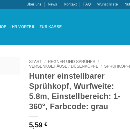
Über uns
News
Kontakt
FAQ
Wunschliste
Nu
HOP
IHR VORTEIL
ZUR KASSE
START
/
REGNER UND SPRÜHER
/
VERSENKGEHÄUSE / DÜSENKÖPFE
/
SPRÜHKÖPF
Hunter einstellbarer
Zu
schliste
Sprühkopf, Wurfweite:
nzufügen
5.8m, Einstellbereich: 1-
360°, Farbcode: grau
5,59
€