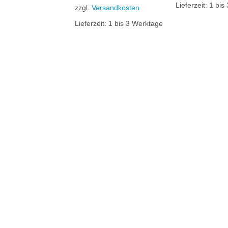
Lieferzeit:
1 bis
rsandkosten
zzgl.
Versandkosten
it:
1 bis 3 Werktage
Lieferzeit:
1 bis 3 Werktage