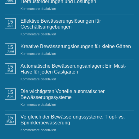
Aug.
Herausforderungen und Lösungen
Sportplätze
für
Kommentare deaktiviert
Bewässerungssysteme
im
Effektive Bewässerungslösungen für
15
städtischen
Juli
Geschäftsumgebungen
Raum:
für
Kommentare deaktiviert
Herausforderungen
Effektive
und
Bewässerungslösungen
Lösungen
Kreative Bewässerungslösungen für kleine Gärten
15
für
Juni
für
Kommentare deaktiviert
Geschäftsumgebungen
Kreative
Bewässerungslösungen
Automatische Bewässerungsanlagen: Ein Must-
15
für
Mai
Have für jeden Gastgarten
kleine
für
Kommentare deaktiviert
Gärten
Automatische
Bewässerungsanlagen:
Die wichtigsten Vorteile automatischer
15
Ein
Apr.
Bewässerungssysteme
Must-
für
Kommentare deaktiviert
Have
Die
für
wichtigsten
jeden
Vergleich der Bewässerungssysteme: Tropf- vs.
15
Vorteile
Gastgarten
März
Sprinklerbewässerung
automatischer
für
Kommentare deaktiviert
Bewässerungssysteme
Vergleich