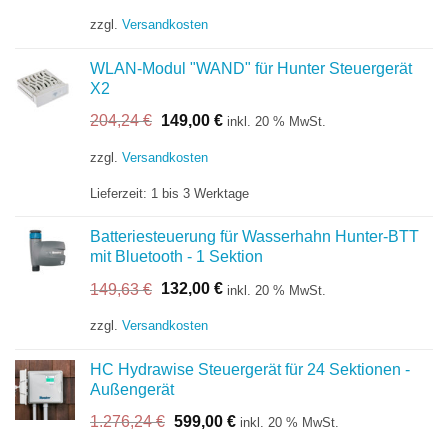
Preis
Preis
war:
ist:
zzgl.
Versandkosten
252,96 €
222,00 €.
WLAN-Modul "WAND" für Hunter Steuergerät
X2
Ursprünglicher
Aktueller
204,24
€
149,00
€
inkl. 20 % MwSt.
Preis
Preis
war:
ist:
zzgl.
Versandkosten
204,24 €
149,00 €.
Lieferzeit:
1 bis 3 Werktage
Batteriesteuerung für Wasserhahn Hunter-BTT
mit Bluetooth - 1 Sektion
Ursprünglicher
Aktueller
149,63
€
132,00
€
inkl. 20 % MwSt.
Preis
Preis
war:
ist:
zzgl.
Versandkosten
149,63 €
132,00 €.
HC Hydrawise Steuergerät für 24 Sektionen -
Außengerät
Ursprünglicher
Aktueller
1.276,24
€
599,00
€
inkl. 20 % MwSt.
Preis
Preis