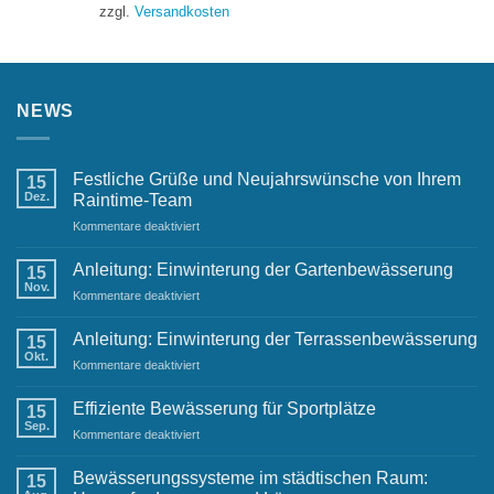
war:
ist:
zzgl.
Versandkosten
1.276,24 €
599,00 €.
NEWS
Festliche Grüße und Neujahrswünsche von Ihrem
15
Dez.
Raintime-Team
für
Kommentare deaktiviert
Festliche
Grüße
Anleitung: Einwinterung der Gartenbewässerung
15
und
Nov.
für
Kommentare deaktiviert
Neujahrswünsche
Anleitung:
von
Einwinterung
Anleitung: Einwinterung der Terrassenbewässerung
Ihrem
15
der
Okt.
Raintime-
für
Kommentare deaktiviert
Gartenbewässerung
Team
Anleitung:
Einwinterung
Effiziente Bewässerung für Sportplätze
15
der
Sep.
für
Kommentare deaktiviert
Terrassenbewässerung
Effiziente
Bewässerung
Bewässerungssysteme im städtischen Raum:
15
für