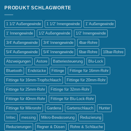
der
Bewässerungssysteme:
PRODUKT SCHLAGWORTE
Tropf-
vs.
Sprinklerbewässerung
1 1/2' Außengewinde
1 1/2' Innengewinde
1' Außengewinde
1' Innengewinde
1/2' Außengewinde
1/2' Innengewinde
3/4' Außengewinde
3/4' Innengewinde
4bar-Rohre
5/4' Außengewinde
5/4' Innengewinde
6bar-Rohre
10bar-Rohre
Abzweigungen
Astore
Batteriesteuerung
Blu-Lock
Bluetooth
Endstücke
Fittinge
Fittinge für 16mm-Rohr
Fittinge für 16mm-Tropfschlauch
Fittinge für 20mm-Rohr
Fittinge für 25mm-Rohr
Fittinge für 32mm-Rohr
Fittinge für 40mm-Rohr
Fittinge für Blu-Lock-Rohr
Fittinge für Mikrorohr
Gardena
Gartenschlauch
Hunter
Irritec
messing
Mikro-Bewässerung
Reduzierung
Reduzierungen
Regner & Düsen
Rohre & Schläuche