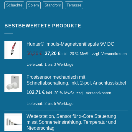
Schächte
Solem
Standrohr
Terrasse
BESTBEWERTETE PRODUKTE
Hunter® Impuls-Magnetventilspule 9V DC
Ursprünglicher
Aktueller
56,26
€
37,20
€
inkl. 20 % MwSt.
zzgl.
Versandkosten
Preis
Preis
war:
ist:
Lieferzeit:
1 bis 3 Werktage
56,26 €
37,20 €.
Frostsensor mechanisch mit
Schnellabschaltung, inkl. 2-pol. Anschlusskabel
102,71
€
inkl. 20 % MwSt.
zzgl.
Versandkosten
Lieferzeit:
2 bis 5 Werktage
Wetterstation, Sensor für x-Core Steuerung
misst Sonneneinstrahlung, Temperatur und
Niederschlag