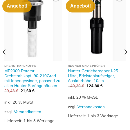
Angebot!
Angebot!
Zu
Zu
Wunschliste
Wunschliste
hinzufügen
hinzufügen
DREHSTRAHLKÖPFE
REGNER UND SPRÜHER
MP2000 Rotator
Hunter Getrieberegner I-25
Drehstrahlkopf, 90-210Grad
Ultra, Edelstahlaufsteiger,
mit Innengewinde, passend zu
Ausfahrhöhe: 10cm
allen Hunter Sprühgehäusen
Ursprünglicher
Aktueller
149,39
€
124,80
€
Preis
Preis
Ursprünglicher
Aktueller
29,48
€
21,60
€
war:
ist:
Preis
Preis
149,39 €
124,80 €.
inkl. 20 % MwSt.
war:
ist:
29,48 €
21,60 €.
inkl. 20 % MwSt.
zzgl.
Versandkosten
zzgl.
Versandkosten
Lieferzeit:
1 bis 3 Werktage
Lieferzeit:
1 bis 3 Werktage