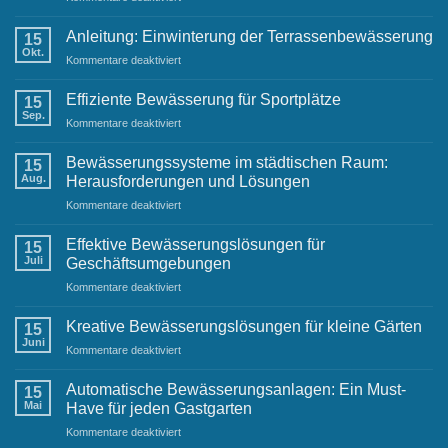
Neujahrswünsche
Anleitung:
von
Einwinterung
Anleitung: Einwinterung der Terrassenbewässerung
Ihrem
15
der
Okt.
Raintime-
für
Kommentare deaktiviert
Gartenbewässerung
Team
Anleitung:
Einwinterung
Effiziente Bewässerung für Sportplätze
15
der
Sep.
für
Kommentare deaktiviert
Terrassenbewässerung
Effiziente
Bewässerung
Bewässerungssysteme im städtischen Raum:
15
für
Aug.
Herausforderungen und Lösungen
Sportplätze
für
Kommentare deaktiviert
Bewässerungssysteme
im
Effektive Bewässerungslösungen für
15
städtischen
Juli
Geschäftsumgebungen
Raum:
für
Kommentare deaktiviert
Herausforderungen
Effektive
und
Bewässerungslösungen
Lösungen
Kreative Bewässerungslösungen für kleine Gärten
15
für
Juni
für
Kommentare deaktiviert
Geschäftsumgebungen
Kreative
Bewässerungslösungen
Automatische Bewässerungsanlagen: Ein Must-
15
für
Mai
Have für jeden Gastgarten
kleine
für
Kommentare deaktiviert
Gärten