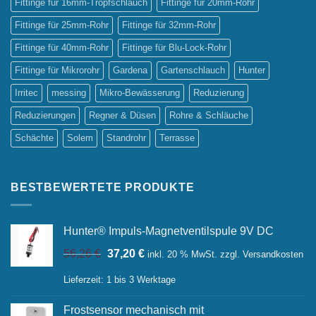
Fittinge für 16mm-Tropfschlauch
Fittinge für 20mm-Rohr
Fittinge für 25mm-Rohr
Fittinge für 32mm-Rohr
Fittinge für 40mm-Rohr
Fittinge für Blu-Lock-Rohr
Fittinge für Mikrorohr
Gardena
Gartenschlauch
Hunter
Irritec
messing
Mikro-Bewässerung
Reduzierung
Reduzierungen
Regner & Düsen
Rohre & Schläuche
Schächte
Solem
Standrohr
Terrasse
BESTBEWERTETE PRODUKTE
Hunter® Impuls-Magnetventilspule 9V DC
Ursprünglicher
Aktueller
56,26
€
37,20
€
inkl. 20 % MwSt.
zzgl.
Versandkosten
Preis
Preis
war:
ist:
Lieferzeit:
1 bis 3 Werktage
56,26 €
37,20 €.
Frostsensor mechanisch mit