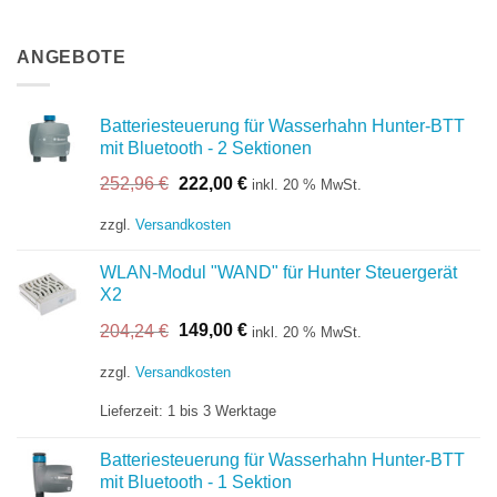
ANGEBOTE
Batteriesteuerung für Wasserhahn Hunter-BTT
mit Bluetooth - 2 Sektionen
Ursprünglicher
Aktueller
252,96
€
222,00
€
inkl. 20 % MwSt.
Preis
Preis
war:
ist:
zzgl.
Versandkosten
252,96 €
222,00 €.
WLAN-Modul "WAND" für Hunter Steuergerät
X2
Ursprünglicher
Aktueller
204,24
€
149,00
€
inkl. 20 % MwSt.
Preis
Preis
war:
ist:
zzgl.
Versandkosten
204,24 €
149,00 €.
Lieferzeit:
1 bis 3 Werktage
Batteriesteuerung für Wasserhahn Hunter-BTT
mit Bluetooth - 1 Sektion