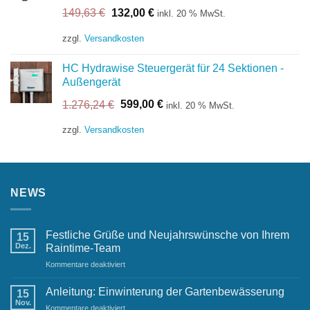
Ursprünglicher
Aktueller
149,63
€
132,00
€
inkl. 20 % MwSt.
Preis
Preis
war:
ist:
zzgl.
Versandkosten
149,63 €
132,00 €.
HC Hydrawise Steuergerät für 24 Sektionen -
Außengerät
Ursprünglicher
Aktueller
1.276,24
€
599,00
€
inkl. 20 % MwSt.
Preis
Preis
war:
ist:
zzgl.
Versandkosten
1.276,24 €
599,00 €.
NEWS
Festliche Grüße und Neujahrswünsche von Ihrem
15
Dez.
Raintime-Team
für
Kommentare deaktiviert
Festliche
Grüße
Anleitung: Einwinterung der Gartenbewässerung
15
und
Nov.
für
Kommentare deaktiviert