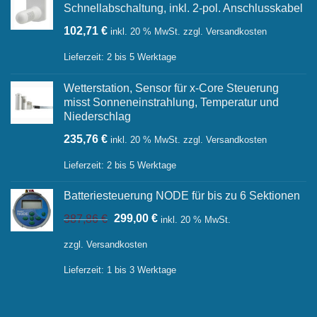
Schnellabschaltung, inkl. 2-pol. Anschlusskabel
102,71
€
inkl. 20 % MwSt.
zzgl.
Versandkosten
Lieferzeit:
2 bis 5 Werktage
Wetterstation, Sensor für x-Core Steuerung
misst Sonneneinstrahlung, Temperatur und
Niederschlag
235,76
€
inkl. 20 % MwSt.
zzgl.
Versandkosten
Lieferzeit:
2 bis 5 Werktage
Batteriesteuerung NODE für bis zu 6 Sektionen
Ursprünglicher
Aktueller
387,86
€
299,00
€
inkl. 20 % MwSt.
Preis
Preis
war:
ist:
zzgl.
Versandkosten
387,86 €
299,00 €.
Lieferzeit:
1 bis 3 Werktage