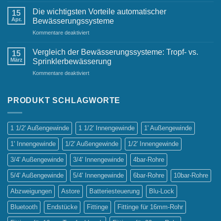
Automatische
Bewässerungsanlagen:
Die wichtigsten Vorteile automatischer
15
Ein
Apr.
Bewässerungssysteme
Must-
für
Kommentare deaktiviert
Have
Die
für
wichtigsten
jeden
Vergleich der Bewässerungssysteme: Tropf- vs.
15
Vorteile
Gastgarten
März
Sprinklerbewässerung
automatischer
für
Kommentare deaktiviert
Bewässerungssysteme
Vergleich
der
Bewässerungssysteme:
PRODUKT SCHLAGWORTE
Tropf-
vs.
Sprinklerbewässerung
1 1/2' Außengewinde
1 1/2' Innengewinde
1' Außengewinde
1' Innengewinde
1/2' Außengewinde
1/2' Innengewinde
3/4' Außengewinde
3/4' Innengewinde
4bar-Rohre
5/4' Außengewinde
5/4' Innengewinde
6bar-Rohre
10bar-Rohre
Abzweigungen
Astore
Batteriesteuerung
Blu-Lock
Bluetooth
Endstücke
Fittinge
Fittinge für 16mm-Rohr