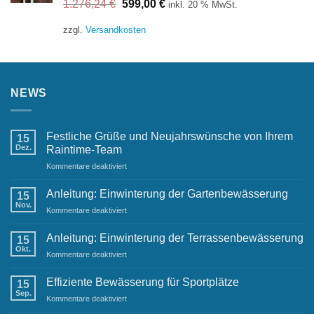
1.276,24
€
599,00
€
inkl. 20 % MwSt.
Preis
Preis
war:
ist:
zzgl.
Versandkosten
1.276,24 €
599,00 €.
NEWS
Festliche Grüße und Neujahrswünsche von Ihrem
15
Dez.
Raintime-Team
für
Kommentare deaktiviert
Festliche
Grüße
Anleitung: Einwinterung der Gartenbewässerung
15
und
Nov.
für
Kommentare deaktiviert
Neujahrswünsche
Anleitung:
von
Einwinterung
Anleitung: Einwinterung der Terrassenbewässerung
Ihrem
15
der
Okt.
Raintime-
für
Kommentare deaktiviert
Gartenbewässerung
Team
Anleitung:
Einwinterung
Effiziente Bewässerung für Sportplätze
15
der
Sep.
für
Kommentare deaktiviert
Terrassenbewässerung
Effiziente