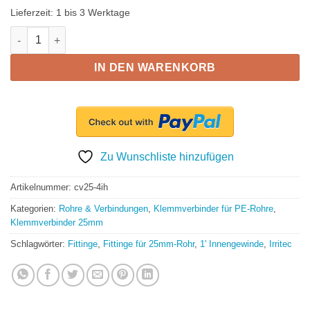
Lieferzeit:
1 bis 3 Werktage
Anschlussverschraubung IG 25mmx1' inkl. O- Ring Menge
IN DEN WARENKORB
Zu Wunschliste hinzufügen
Artikelnummer:
cv25-4ih
Kategorien:
Rohre & Verbindungen
,
Klemmverbinder für PE-Rohre
,
Klemmverbinder 25mm
Schlagwörter:
Fittinge
,
Fittinge für 25mm-Rohr
,
1' Innengewinde
,
Irritec