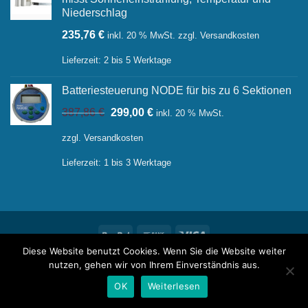
Niederschlag
235,76
€
inkl. 20 % MwSt.
zzgl.
Versandkosten
Lieferzeit:
2 bis 5 Werktage
Batteriesteuerung NODE für bis zu 6 Sektionen
Ursprünglicher
Aktueller
387,86
€
299,00
€
inkl. 20 % MwSt.
Preis
Preis
war:
ist:
zzgl.
Versandkosten
387,86 €
299,00 €.
Lieferzeit:
1 bis 3 Werktage
PayPal
Bank
Visa
Transfer
Diese Website benutzt Cookies. Wenn Sie die Website weiter
ÜBER UNS
NEWS
KONTAKT
IMPRESSUM
FAQ
nutzen, gehen wir von Ihrem Einverständnis aus.
WUNSCHLISTE
OK
Weiterlesen
Copyright 2026 ©
raintime
Powered by
iService