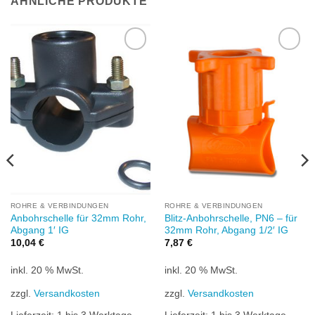
ÄHNLICHE PRODUKTE
Zu
Zu
Wunschliste
Wunschliste
hinzufügen
hinzufügen
ROHRE & VERBINDUNGEN
ROHRE & VERBINDUNGEN
Anbohrschelle für 32mm Rohr,
Blitz-Anbohrschelle, PN6 – für
Abgang 1′ IG
32mm Rohr, Abgang 1/2′ IG
10,04
€
7,87
€
inkl. 20 % MwSt.
inkl. 20 % MwSt.
zzgl.
Versandkosten
zzgl.
Versandkosten