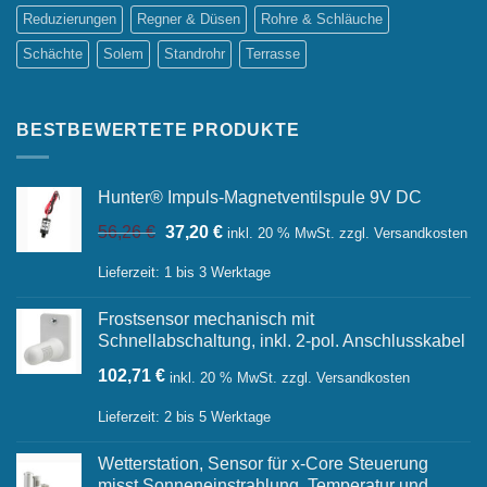
Reduzierungen
Regner & Düsen
Rohre & Schläuche
Schächte
Solem
Standrohr
Terrasse
BESTBEWERTETE PRODUKTE
Hunter® Impuls-Magnetventilspule 9V DC
Ursprünglicher
Aktueller
56,26
€
37,20
€
inkl. 20 % MwSt.
zzgl.
Versandkosten
Preis
Preis
war:
ist:
Lieferzeit:
1 bis 3 Werktage
56,26 €
37,20 €.
Frostsensor mechanisch mit
Schnellabschaltung, inkl. 2-pol. Anschlusskabel
102,71
€
inkl. 20 % MwSt.
zzgl.
Versandkosten
Lieferzeit:
2 bis 5 Werktage
Wetterstation, Sensor für x-Core Steuerung
misst Sonneneinstrahlung, Temperatur und