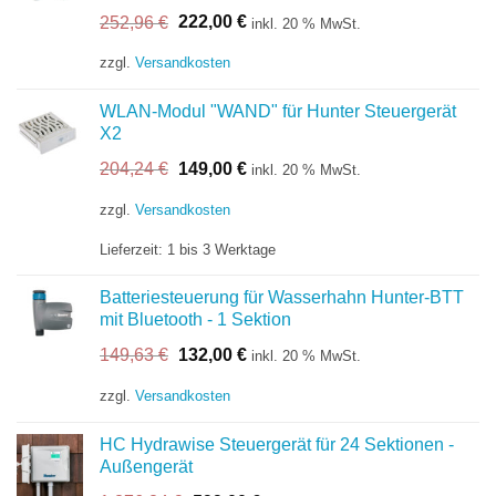
Ursprünglicher
Aktueller
252,96
€
222,00
€
inkl. 20 % MwSt.
Preis
Preis
war:
ist:
zzgl.
Versandkosten
252,96 €
222,00 €.
WLAN-Modul "WAND" für Hunter Steuergerät
X2
Ursprünglicher
Aktueller
204,24
€
149,00
€
inkl. 20 % MwSt.
Preis
Preis
war:
ist:
zzgl.
Versandkosten
204,24 €
149,00 €.
Lieferzeit:
1 bis 3 Werktage
Batteriesteuerung für Wasserhahn Hunter-BTT
mit Bluetooth - 1 Sektion
Ursprünglicher
Aktueller
149,63
€
132,00
€
inkl. 20 % MwSt.
Preis
Preis
war:
ist:
zzgl.
Versandkosten
149,63 €
132,00 €.
HC Hydrawise Steuergerät für 24 Sektionen -
Außengerät
Ursprünglicher
Aktueller