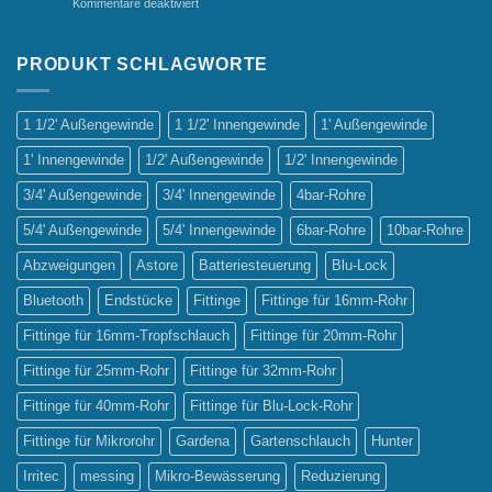
für
Kommentare deaktiviert
Bewässerungssysteme
Vergleich
der
Bewässerungssysteme:
PRODUKT SCHLAGWORTE
Tropf-
vs.
Sprinklerbewässerung
1 1/2' Außengewinde
1 1/2' Innengewinde
1' Außengewinde
1' Innengewinde
1/2' Außengewinde
1/2' Innengewinde
3/4' Außengewinde
3/4' Innengewinde
4bar-Rohre
5/4' Außengewinde
5/4' Innengewinde
6bar-Rohre
10bar-Rohre
Abzweigungen
Astore
Batteriesteuerung
Blu-Lock
Bluetooth
Endstücke
Fittinge
Fittinge für 16mm-Rohr
Fittinge für 16mm-Tropfschlauch
Fittinge für 20mm-Rohr
Fittinge für 25mm-Rohr
Fittinge für 32mm-Rohr
Fittinge für 40mm-Rohr
Fittinge für Blu-Lock-Rohr
Fittinge für Mikrorohr
Gardena
Gartenschlauch
Hunter
Irritec
messing
Mikro-Bewässerung
Reduzierung