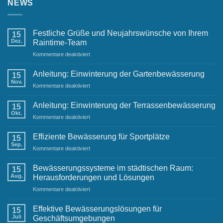
NEWS
Festliche Grüße und Neujahrswünsche von Ihrem
15
Dez.
Raintime-Team
für
Kommentare deaktiviert
Festliche
Grüße
Anleitung: Einwinterung der Gartenbewässerung
15
und
Nov.
für
Kommentare deaktiviert
Neujahrswünsche
Anleitung:
von
Einwinterung
Anleitung: Einwinterung der Terrassenbewässerung
Ihrem
15
der
Okt.
Raintime-
für
Kommentare deaktiviert
Gartenbewässerung
Team
Anleitung:
Einwinterung
Effiziente Bewässerung für Sportplätze
15
der
Sep.
für
Kommentare deaktiviert
Terrassenbewässerung
Effiziente
Bewässerung
Bewässerungssysteme im städtischen Raum:
15
für
Aug.
Herausforderungen und Lösungen
Sportplätze
für
Kommentare deaktiviert
Bewässerungssysteme
im
Effektive Bewässerungslösungen für
15
städtischen
Juli
Geschäftsumgebungen
Raum: