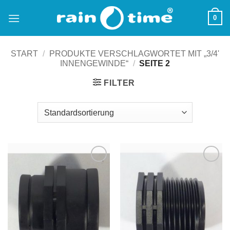
Zum
0
Inhalt
springen
START
/
PRODUKTE VERSCHLAGWORTET MIT „3/4'
INNENGEWINDE“
/
SEITE 2
FILTER
Zu
Zu
Wunschliste
Wunschliste
hinzufügen
hinzufügen