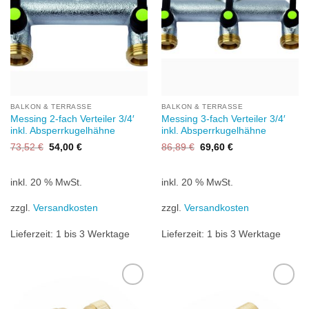
BALKON & TERRASSE
BALKON & TERRASSE
Messing 2-fach Verteiler 3/4′
Messing 3-fach Verteiler 3/4′
inkl. Absperrkugelhähne
inkl. Absperrkugelhähne
Ursprünglicher
Aktueller
Ursprünglicher
Aktueller
73,52
€
54,00
€
86,89
€
69,60
€
Preis
Preis
Preis
Preis
war:
ist:
war:
ist:
73,52 €
54,00 €.
86,89 €
69,60 €.
inkl. 20 % MwSt.
inkl. 20 % MwSt.
zzgl.
Versandkosten
zzgl.
Versandkosten
Lieferzeit:
1 bis 3 Werktage
Lieferzeit:
1 bis 3 Werktage
Zu
Zu
Wunschliste
Wunschliste