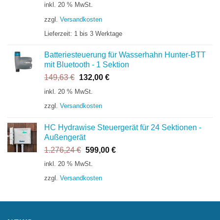
Preis
Preis
inkl. 20 % MwSt.
war:
ist:
zzgl.
Versandkosten
204,24 €
149,00 €.
Lieferzeit:
1 bis 3 Werktage
Batteriesteuerung für Wasserhahn Hunter-BTT
mit Bluetooth - 1 Sektion
Ursprünglicher
Aktueller
149,63
€
132,00
€
Preis
Preis
inkl. 20 % MwSt.
war:
ist:
zzgl.
Versandkosten
149,63 €
132,00 €.
HC Hydrawise Steuergerät für 24 Sektionen -
Außengerät
Ursprünglicher
Aktueller
1.276,24
€
599,00
€
Preis
Preis
inkl. 20 % MwSt.
war:
ist:
zzgl.
Versandkosten
1.276,24 €
599,00 €.