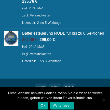
235,76
€
inkl. 20 % MwSt.
zzgl.
Versandkosten
Lieferzeit:
2 bis 5 Werktage
Batteriesteuerung NODE für bis zu 6 Sektionen
Ursprünglicher
Aktueller
387,86
€
299,00
€
Preis
Preis
inkl. 20 % MwSt.
war:
ist:
zzgl.
Versandkosten
387,86 €
299,00 €.
Lieferzeit:
1 bis 3 Werktage
PayPal
Bank
Visa
Transfer
Diese Website benutzt Cookies. Wenn Sie die Website weiter
ÜBER UNS
NEWS
KONTAKT
IMPRESSUM
FAQ
nutzen, gehen wir von Ihrem Einverständnis aus.
WUNSCHLISTE
OK
Weiterlesen
Copyright 2026 ©
raintime
Powered by
iService