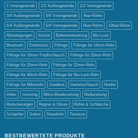
1' Innengewinde
1/2' Außengewinde
1/2' Innengewinde
3/4' Außengewinde
3/4' Innengewinde
4bar-Rohre
5/4' Außengewinde
5/4' Innengewinde
6bar-Rohre
10bar-Rohre
Abzweigungen
Astore
Batteriesteuerung
Blu-Lock
Bluetooth
Endstücke
Fittinge
Fittinge für 16mm-Rohr
Fittinge für 16mm-Tropfschlauch
Fittinge für 20mm-Rohr
Fittinge für 25mm-Rohr
Fittinge für 32mm-Rohr
Fittinge für 40mm-Rohr
Fittinge für Blu-Lock-Rohr
Fittinge für Mikrorohr
Gardena
Gartenschlauch
Hunter
Irritec
messing
Mikro-Bewässerung
Reduzierung
Reduzierungen
Regner & Düsen
Rohre & Schläuche
Schächte
Solem
Standrohr
Terrasse
BESTBEWERTETE PRODUKTE