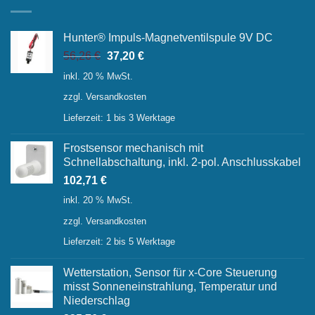
Hunter® Impuls-Magnetventilspule 9V DC
Ursprünglicher
Aktueller
56,26
€
37,20
€
Preis
Preis
inkl. 20 % MwSt.
war:
ist:
zzgl.
Versandkosten
56,26 €
37,20 €.
Lieferzeit:
1 bis 3 Werktage
Frostsensor mechanisch mit
Schnellabschaltung, inkl. 2-pol. Anschlusskabel
102,71
€
inkl. 20 % MwSt.
zzgl.
Versandkosten
Lieferzeit:
2 bis 5 Werktage
Wetterstation, Sensor für x-Core Steuerung
misst Sonneneinstrahlung, Temperatur und
Niederschlag