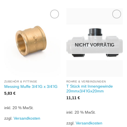
Zu
Zu
Wunschliste
Wunschliste
hinzufügen
hinzufügen
NICHT VORRÄTIG
ZUBEHÖR & FITTINGE
ROHRE & VERBINDUNGEN
T Stück mit Innengewinde
Messing Muffe 3/4’IG x 3/4’IG
20mmx3/4’IGx20mm
5,83
€
11,11
€
inkl. 20 % MwSt.
inkl. 20 % MwSt.
zzgl.
Versandkosten
zzgl.
Versandkosten