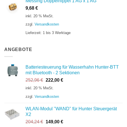
Messing Doppelnippel 1'AG x 1'AG
9,68
€
inkl. 20 % MwSt.
zzgl.
Versandkosten
Lieferzeit:
1 bis 3 Werktage
ANGEBOTE
Batteriesteuerung für Wasserhahn Hunter-BTT
mit Bluetooth - 2 Sektionen
Ursprünglicher
Aktueller
252,96
€
222,00
€
Preis
Preis
inkl. 20 % MwSt.
war:
ist:
zzgl.
Versandkosten
252,96 €
222,00 €.
WLAN-Modul "WAND" für Hunter Steuergerät
X2
Ursprünglicher
Aktueller
204,24
€
149,00
€