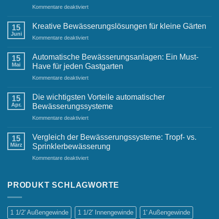
für
Kommentare deaktiviert
Herausforderungen
Effektive
und
Bewässerungslösungen
Lösungen
Kreative Bewässerungslösungen für kleine Gärten
15
für
Juni
für
Kommentare deaktiviert
Geschäftsumgebungen
Kreative
Bewässerungslösungen
Automatische Bewässerungsanlagen: Ein Must-
15
für
Mai
Have für jeden Gastgarten
kleine
für
Kommentare deaktiviert
Gärten
Automatische
Bewässerungsanlagen:
Die wichtigsten Vorteile automatischer
15
Ein
Apr.
Bewässerungssysteme
Must-
für
Kommentare deaktiviert
Have
Die
für
wichtigsten
jeden
Vergleich der Bewässerungssysteme: Tropf- vs.
15
Vorteile
Gastgarten
März
Sprinklerbewässerung
automatischer
für
Kommentare deaktiviert
Bewässerungssysteme
Vergleich
der
Bewässerungssysteme:
PRODUKT SCHLAGWORTE
Tropf-
vs.
Sprinklerbewässerung
1 1/2' Außengewinde
1 1/2' Innengewinde
1' Außengewinde