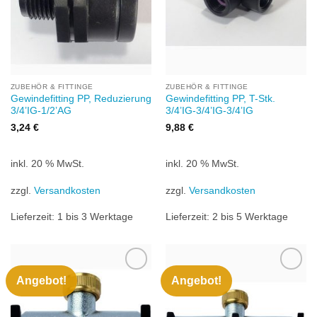
ZUBEHÖR & FITTINGE
ZUBEHÖR & FITTINGE
Gewindefitting PP, Reduzierung
Gewindefitting PP, T-Stk.
3/4’IG-1/2’AG
3/4’IG-3/4’IG-3/4’IG
3,24
€
9,88
€
inkl. 20 % MwSt.
inkl. 20 % MwSt.
zzgl.
Versandkosten
zzgl.
Versandkosten
Lieferzeit:
1 bis 3 Werktage
Lieferzeit:
2 bis 5 Werktage
Angebot!
Angebot!
Zu
Zu
Wunschliste
Wunschliste
hinzufügen
hinzufügen