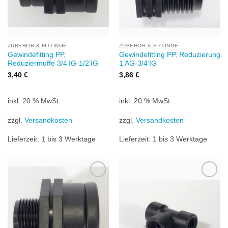
ZUBEHÖR & FITTINGE
ZUBEHÖR & FITTINGE
Gewindefitting PP,
Gewindefitting PP, Reduzierung
Reduziermuffe 3/4’IG-1/2’IG
1’AG-3/4’IG
3,40
€
3,86
€
inkl. 20 % MwSt.
inkl. 20 % MwSt.
zzgl.
Versandkosten
zzgl.
Versandkosten
Lieferzeit:
1 bis 3 Werktage
Lieferzeit:
1 bis 3 Werktage
Zu
Zu
Wunschliste
Wunschliste
hinzufügen
hinzufügen