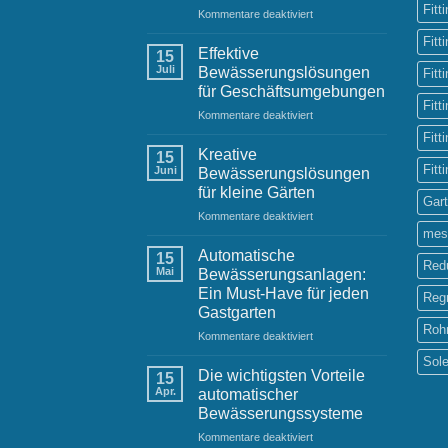
Fitt
für
Kommentare deaktiviert
Bewässerungssysteme
Fitt
im
Effektive
15
städtischen
Juli
Bewässerungslösungen
Fitt
Raum:
für Geschäftsumgebungen
Herausforderungen
Fitt
für
Kommentare deaktiviert
und
Effektive
Lösungen
Fitt
Bewässerungslösungen
Kreative
15
für
Fitt
Juni
Bewässerungslösungen
Geschäftsumgebungen
für kleine Gärten
Gar
für
Kommentare deaktiviert
Kreative
mes
Bewässerungslösungen
Automatische
15
Red
für
Mai
Bewässerungsanlagen:
kleine
Ein Must-Have für jeden
Reg
Gärten
Gastgarten
Roh
für
Kommentare deaktiviert
Automatische
Sol
Bewässerungsanlagen:
Die wichtigsten Vorteile
15
Ein
Apr.
automatischer
Must-
Bewässerungssysteme
Have
für
Kommentare deaktiviert
für