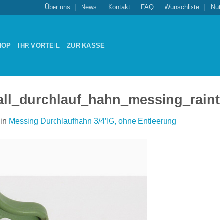
Über uns
News
Kontakt
FAQ
Wunschliste
Nu
HOP
IHR VORTEIL
ZUR KASSE
l_durchlauf_hahn_messing_rain
in
Messing Durchlaufhahn 3/4’IG, ohne Entleerung