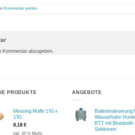
nen
Kommentar posten
.
tar
en Kommentar abzugeben.
UE PRODUKTE
ANGEBOTE
Messing Muffe 1'IG x
Batteriesteuerung f
1'IG
Wasserhahn Hunte
BTT mit Bluetooth 
8,18
€
Sektionen
inkl. 20 % MwSt.