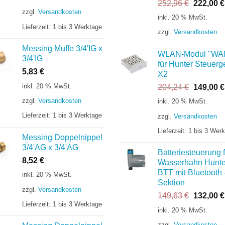
Ursprüng
252,96
€
222,00
€
zzgl.
Versandkosten
Preis
inkl. 20 % MwSt.
war:
Lieferzeit:
1 bis 3 Werktage
zzgl.
Versandkosten
252,96 €
Messing Muffe 3/4'IG x
WLAN-Modul "WA
3/4'IG
für Hunter Steuerg
5,83
€
X2
inkl. 20 % MwSt.
Ursprüng
204,24
€
149,00
€
Preis
zzgl.
Versandkosten
inkl. 20 % MwSt.
war:
Lieferzeit:
1 bis 3 Werktage
zzgl.
Versandkosten
204,24 €
Lieferzeit:
1 bis 3 Wer
Messing Doppelnippel
3/4'AG x 3/4'AG
Batteriesteuerung f
8,52
€
Wasserhahn Hunte
BTT mit Bluetooth 
inkl. 20 % MwSt.
Sektion
zzgl.
Versandkosten
Ursprüng
149,63
€
132,00
€
Lieferzeit:
1 bis 3 Werktage
Preis
inkl. 20 % MwSt.
war:
zzgl.
Versandkosten