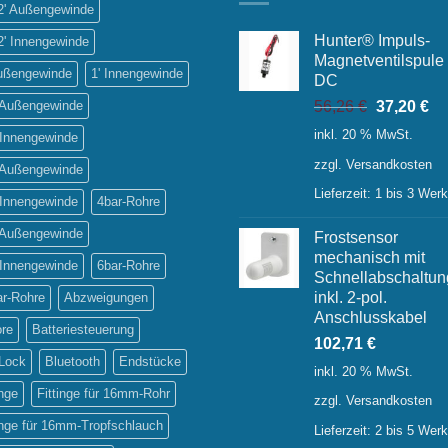
/2' Außengewinde
Hunter® Impuls-
2' Innengewinde
Magnetventilspule
Außengewinde
1' Innengewinde
DC
Ursprüngl
Ak
' Außengewinde
56,26
€
37,20
€
Preis
Pr
inkl. 20 % MwSt.
 Innengewinde
war:
ist:
zzgl.
Versandkosten
56,26 €
37
' Außengewinde
Lieferzeit:
1 bis 3 Wer
 Innengewinde
4bar-Rohre
' Außengewinde
Frostsensor
mechanisch mit
 Innengewinde
6bar-Rohre
Schnellabschaltun
inkl. 2-pol.
ar-Rohre
Abzweigungen
Anschlusskabel
ore
Batteriesteuerung
102,71
€
-Lock
Bluetooth
Endstücke
inkl. 20 % MwSt.
inge
Fittinge für 16mm-Rohr
zzgl.
Versandkosten
inge für 16mm-Tropfschlauch
Lieferzeit:
2 bis 5 Wer