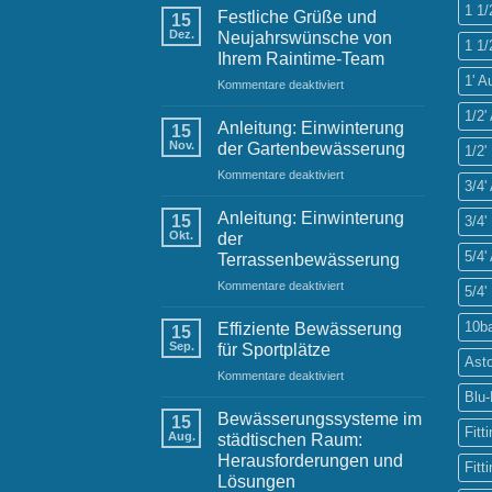
1 1
Festliche Grüße und
15
Dez.
Neujahrswünsche von
1 1/
Ihrem Raintime-Team
1' 
für
Kommentare deaktiviert
Festliche
1/2
Grüße
Anleitung: Einwinterung
15
und
Nov.
der Gartenbewässerung
1/2'
Neujahrswünsche
für
Kommentare deaktiviert
von
3/4
Anleitung:
Ihrem
Einwinterung
Raintime-
Anleitung: Einwinterung
15
3/4'
der
Team
Okt.
der
Gartenbewässerung
5/4
Terrassenbewässerung
für
Kommentare deaktiviert
5/4'
Anleitung:
Einwinterung
10b
Effiziente Bewässerung
15
der
Sep.
für Sportplätze
Terrassenbewässerung
Ast
für
Kommentare deaktiviert
Effiziente
Blu
Bewässerung
Bewässerungssysteme im
15
für
Fitt
Aug.
städtischen Raum:
Sportplätze
Herausforderungen und
Fitt
Lösungen