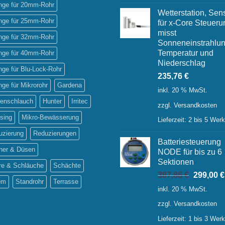
inge für 20mm-Rohr
Wetterstation, Sen
inge für 25mm-Rohr
für x-Core Steueru
misst
inge für 32mm-Rohr
Sonneneinstrahlun
Temperatur und
inge für 40mm-Rohr
Niederschlag
inge für Blu-Lock-Rohr
235,76
€
inge für Mikrorohr
Gardena
inkl. 20 % MwSt.
tenschlauch
Hunter
Irritec
zzgl.
Versandkosten
sing
Mikro-Bewässerung
Lieferzeit:
2 bis 5 Wer
uzierung
Reduzierungen
Batteriesteuerung
ner & Düsen
NODE für bis zu 6
Sektionen
re & Schläuche
Schächte
Ursprüng
387,86
€
299,00
€
em
Standrohr
Terrasse
Preis
inkl. 20 % MwSt.
war:
zzgl.
Versandkosten
387,86 €
Lieferzeit:
1 bis 3 Wer