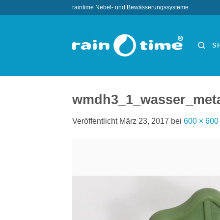
Zum
raintime Nebel- und Bewässerungssysteme
Inhalt
springen
S
wmdh3_1_wasser_metal
Veröffentlicht
März 23, 2017
bei
600 × 600