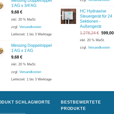
Messing Doppelnippel
149,63 €
1'AG x 3/4'AG
HC Hydrawise
9,68
€
Steuergerät für 24
inkl. 20 % MwSt.
Sektionen -
Außengerät
zzgl.
Versandkosten
Ursprü
1.276,24
€
599,0
Lieferzeit:
1 bis 3 Werktage
Preis
inkl. 20 % MwSt.
war:
Messing Doppelnippel
zzgl.
Versandkosten
1.276,
1'AG x 1'AG
9,68
€
inkl. 20 % MwSt.
zzgl.
Versandkosten
Lieferzeit:
1 bis 3 Werktage
ODUKT SCHLAGWORTE
BESTBEWERTETE
PRODUKTE