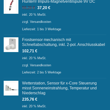
Hunter® Impuls-Magnetventilspule 9V DC
Ursprünglicher
Aktueller
56,26
€
37,20
€
Preis
Preis
inkl. 20 % MwSt.
war:
ist:
zzgl.
Versandkosten
56,26 €
37,20 €.
Lieferzeit:
1 bis 3 Werktage
Frostsensor mechanisch mit
Schnellabschaltung, inkl. 2-pol. Anschlusskabel
102,71
€
inkl. 20 % MwSt.
zzgl.
Versandkosten
Lieferzeit:
2 bis 5 Werktage
Wetterstation, Sensor für x-Core Steuerung
misst Sonneneinstrahlung, Temperatur und
Niederschlag
235,76
€
inkl. 20 % MwSt.