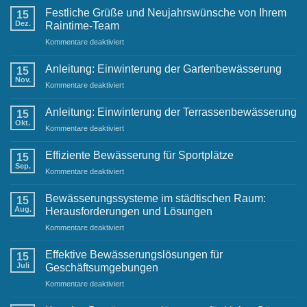
Festliche Grüße und Neujahrswünsche von Ihrem
15
Dez.
Raintime-Team
für
Kommentare deaktiviert
Festliche
Grüße
Anleitung: Einwinterung der Gartenbewässerung
15
und
Nov.
für
Kommentare deaktiviert
Neujahrswünsche
Anleitung:
von
Einwinterung
Anleitung: Einwinterung der Terrassenbewässerung
Ihrem
15
der
Okt.
Raintime-
für
Kommentare deaktiviert
Gartenbewässerung
Team
Anleitung:
Einwinterung
Effiziente Bewässerung für Sportplätze
15
der
Sep.
für
Kommentare deaktiviert
Terrassenbewässerung
Effiziente
Bewässerung
Bewässerungssysteme im städtischen Raum:
15
für
Aug.
Herausforderungen und Lösungen
Sportplätze
für
Kommentare deaktiviert
Bewässerungssysteme
im
Effektive Bewässerungslösungen für
15
städtischen
Juli
Geschäftsumgebungen
Raum:
für
Kommentare deaktiviert
Herausforderungen
Effektive
und
Bewässerungslösungen