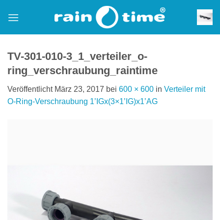
Zum
Inhalt
springen
TV-301-010-3_1_verteiler_o-
ring_verschraubung_raintime
Veröffentlicht
März 23, 2017
bei
600 × 600
in
Verteiler mit
O-Ring-Verschraubung 1’IGx(3×1’IG)x1’AG