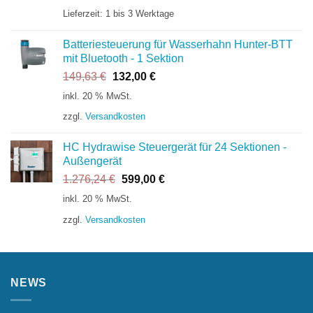
Lieferzeit:
1 bis 3 Werktage
Batteriesteuerung für Wasserhahn Hunter-BTT
mit Bluetooth - 1 Sektion
Ursprünglicher
Aktueller
149,63
€
132,00
€
Preis
Preis
inkl. 20 % MwSt.
war:
ist:
zzgl.
Versandkosten
149,63 €
132,00 €.
HC Hydrawise Steuergerät für 24 Sektionen -
Außengerät
Ursprünglicher
Aktueller
1.276,24
€
599,00
€
Preis
Preis
inkl. 20 % MwSt.
war:
ist:
zzgl.
Versandkosten
1.276,24 €
599,00 €.
NEWS