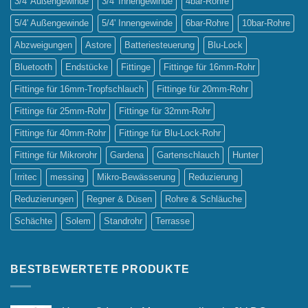
3/4' Außengewinde
3/4' Innengewinde
4bar-Rohre
5/4' Außengewinde
5/4' Innengewinde
6bar-Rohre
10bar-Rohre
Abzweigungen
Astore
Batteriesteuerung
Blu-Lock
Bluetooth
Endstücke
Fittinge
Fittinge für 16mm-Rohr
Fittinge für 16mm-Tropfschlauch
Fittinge für 20mm-Rohr
Fittinge für 25mm-Rohr
Fittinge für 32mm-Rohr
Fittinge für 40mm-Rohr
Fittinge für Blu-Lock-Rohr
Fittinge für Mikrorohr
Gardena
Gartenschlauch
Hunter
Irritec
messing
Mikro-Bewässerung
Reduzierung
Reduzierungen
Regner & Düsen
Rohre & Schläuche
Schächte
Solem
Standrohr
Terrasse
BESTBEWERTETE PRODUKTE