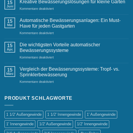
Lösungen
Kreative Bewässerungslösungen für kleine Gärten
15
für
Juni
für
Kommentare deaktiviert
Geschäftsumgebungen
Kreative
Bewässerungslösungen
Automatische Bewässerungsanlagen: Ein Must-
15
für
Mai
Have für jeden Gastgarten
kleine
für
Kommentare deaktiviert
Gärten
Automatische
Bewässerungsanlagen:
Die wichtigsten Vorteile automatischer
15
Ein
Apr.
Bewässerungssysteme
Must-
für
Kommentare deaktiviert
Have
Die
für
wichtigsten
jeden
Vergleich der Bewässerungssysteme: Tropf- vs.
15
Vorteile
Gastgarten
März
Sprinklerbewässerung
automatischer
für
Kommentare deaktiviert
Bewässerungssysteme
Vergleich
der
Bewässerungssysteme:
PRODUKT SCHLAGWORTE
Tropf-
vs.
Sprinklerbewässerung
1 1/2' Außengewinde
1 1/2' Innengewinde
1' Außengewinde
1' Innengewinde
1/2' Außengewinde
1/2' Innengewinde