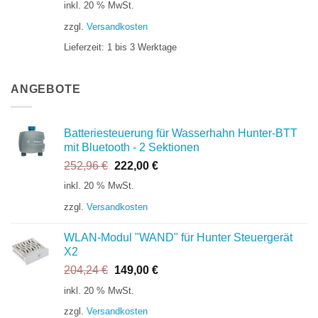
inkl. 20 % MwSt.
zzgl.
Versandkosten
Lieferzeit:
1 bis 3 Werktage
ANGEBOTE
Batteriesteuerung für Wasserhahn Hunter-BTT
mit Bluetooth - 2 Sektionen
Ursprünglicher
Aktueller
252,96
€
222,00
€
Preis
Preis
inkl. 20 % MwSt.
war:
ist:
zzgl.
Versandkosten
252,96 €
222,00 €.
WLAN-Modul "WAND" für Hunter Steuergerät
X2
Ursprünglicher
Aktueller
204,24
€
149,00
€
Preis
Preis
inkl. 20 % MwSt.
war:
ist:
zzgl.
Versandkosten
204,24 €
149,00 €.