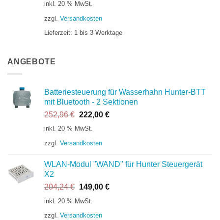
inkl. 20 % MwSt.
zzgl.
Versandkosten
Lieferzeit:
1 bis 3 Werktage
ANGEBOTE
Batteriesteuerung für Wasserhahn Hunter-BTT
mit Bluetooth - 2 Sektionen
Ursprünglicher
Aktueller
252,96
€
222,00
€
Preis
Preis
inkl. 20 % MwSt.
war:
ist:
zzgl.
Versandkosten
252,96 €
222,00 €.
WLAN-Modul "WAND" für Hunter Steuergerät
X2
Ursprünglicher
Aktueller
204,24
€
149,00
€
Preis
Preis
inkl. 20 % MwSt.
war:
ist:
zzgl.
Versandkosten
204,24 €
149,00 €.