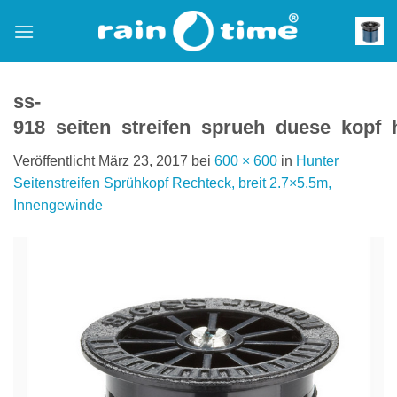
Zum
Inhalt
springen
ss-
918_seiten_streifen_sprueh_duese_kopf_
Veröffentlicht
März 23, 2017
bei
600 × 600
in
Hunter
Seitenstreifen Sprühkopf Rechteck, breit 2.7×5.5m,
Innengewinde