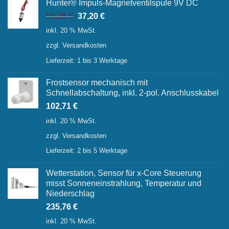
Hunter® Impuls-Magnetventilspule 9V DC
Ursprünglicher
Aktueller
56,26
€
37,20
€
Preis
Preis
inkl. 20 % MwSt.
war:
ist:
zzgl.
Versandkosten
56,26 €
37,20 €.
Lieferzeit:
1 bis 3 Werktage
Frostsensor mechanisch mit
Schnellabschaltung, inkl. 2-pol. Anschlusskabel
102,71
€
inkl. 20 % MwSt.
zzgl.
Versandkosten
Lieferzeit:
2 bis 5 Werktage
Wetterstation, Sensor für x-Core Steuerung
misst Sonneneinstrahlung, Temperatur und
Niederschlag
235,76
€
inkl. 20 % MwSt.