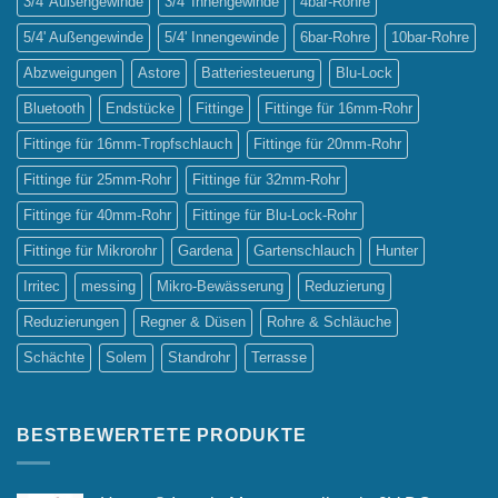
3/4' Außengewinde
3/4' Innengewinde
4bar-Rohre
5/4' Außengewinde
5/4' Innengewinde
6bar-Rohre
10bar-Rohre
Abzweigungen
Astore
Batteriesteuerung
Blu-Lock
Bluetooth
Endstücke
Fittinge
Fittinge für 16mm-Rohr
Fittinge für 16mm-Tropfschlauch
Fittinge für 20mm-Rohr
Fittinge für 25mm-Rohr
Fittinge für 32mm-Rohr
Fittinge für 40mm-Rohr
Fittinge für Blu-Lock-Rohr
Fittinge für Mikrorohr
Gardena
Gartenschlauch
Hunter
Irritec
messing
Mikro-Bewässerung
Reduzierung
Reduzierungen
Regner & Düsen
Rohre & Schläuche
Schächte
Solem
Standrohr
Terrasse
BESTBEWERTETE PRODUKTE