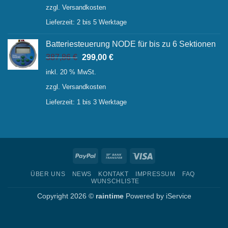
zzgl.
Versandkosten
Lieferzeit:
2 bis 5 Werktage
Batteriesteuerung NODE für bis zu 6 Sektionen
Ursprünglicher
Aktueller
387,86
€
299,00
€
Preis
Preis
inkl. 20 % MwSt.
war:
ist:
zzgl.
Versandkosten
387,86 €
299,00 €.
Lieferzeit:
1 bis 3 Werktage
PayPal
Bank
Visa
Transfer
ÜBER UNS
NEWS
KONTAKT
IMPRESSUM
FAQ
WUNSCHLISTE
Copyright 2026 ©
raintime
Powered by
iService