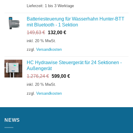
Lieferzeit:
1 bis 3 Werktage
Batteriesteuerung für Wasserhahn Hunter-BTT
mit Bluetooth - 1 Sektion
Ursprünglicher
Aktueller
149,63
€
132,00
€
Preis
Preis
inkl. 20 % MwSt.
war:
ist:
zzgl.
Versandkosten
149,63 €
132,00 €.
HC Hydrawise Steuergerät für 24 Sektionen -
Außengerät
Ursprünglicher
Aktueller
1.276,24
€
599,00
€
Preis
Preis
inkl. 20 % MwSt.
war:
ist:
zzgl.
Versandkosten
1.276,24 €
599,00 €.
NEWS