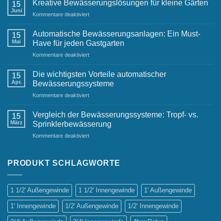
Lösungen
Kreative Bewässerungslösungen für kleine Gärten
15
für
Juni
für
Kommentare deaktiviert
Geschäftsumgebungen
Kreative
Bewässerungslösungen
Automatische Bewässerungsanlagen: Ein Must-
15
für
Mai
Have für jeden Gastgarten
kleine
für
Kommentare deaktiviert
Gärten
Automatische
Bewässerungsanlagen:
Die wichtigsten Vorteile automatischer
15
Ein
Apr.
Bewässerungssysteme
Must-
für
Kommentare deaktiviert
Have
Die
für
wichtigsten
jeden
Vergleich der Bewässerungssysteme: Tropf- vs.
15
Vorteile
Gastgarten
März
Sprinklerbewässerung
automatischer
für
Kommentare deaktiviert
Bewässerungssysteme
Vergleich
der
Bewässerungssysteme:
PRODUKT SCHLAGWORTE
Tropf-
vs.
Sprinklerbewässerung
1 1/2' Außengewinde
1 1/2' Innengewinde
1' Außengewinde
1' Innengewinde
1/2' Außengewinde
1/2' Innengewinde