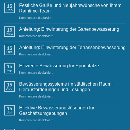
Festliche Grüße und Neujahrswünsche von Ihrem
15
Dez.
Raintime-Team
für
Kommentare deaktiviert
Festliche
Grüße
Anleitung: Einwinterung der Gartenbewässerung
15
und
Nov.
für
Kommentare deaktiviert
Neujahrswünsche
Anleitung:
von
Einwinterung
Anleitung: Einwinterung der Terrassenbewässerung
Ihrem
15
der
Okt.
Raintime-
für
Kommentare deaktiviert
Gartenbewässerung
Team
Anleitung:
Einwinterung
Effiziente Bewässerung für Sportplätze
15
der
Sep.
für
Kommentare deaktiviert
Terrassenbewässerung
Effiziente
Bewässerung
Bewässerungssysteme im städtischen Raum:
15
für
Aug.
Herausforderungen und Lösungen
Sportplätze
für
Kommentare deaktiviert
Bewässerungssysteme
im
Effektive Bewässerungslösungen für
15
städtischen
Juli
Geschäftsumgebungen
Raum:
für
Kommentare deaktiviert
Herausforderungen
Effektive
und
Bewässerungslösungen