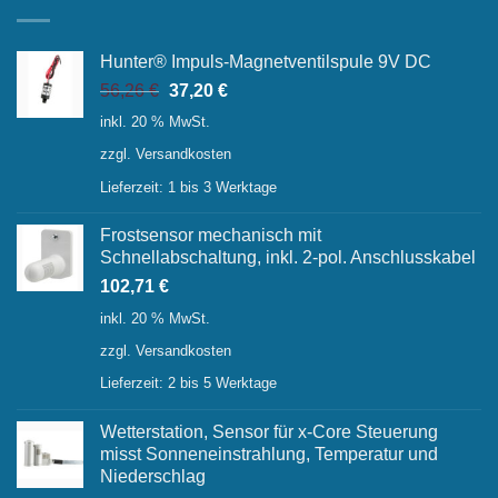
Hunter® Impuls-Magnetventilspule 9V DC
Ursprünglicher
Aktueller
56,26
€
37,20
€
Preis
Preis
inkl. 20 % MwSt.
war:
ist:
zzgl.
Versandkosten
56,26 €
37,20 €.
Lieferzeit:
1 bis 3 Werktage
Frostsensor mechanisch mit
Schnellabschaltung, inkl. 2-pol. Anschlusskabel
102,71
€
inkl. 20 % MwSt.
zzgl.
Versandkosten
Lieferzeit:
2 bis 5 Werktage
Wetterstation, Sensor für x-Core Steuerung
misst Sonneneinstrahlung, Temperatur und
Niederschlag