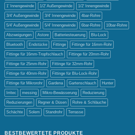
1' Innengewinde
1/2' Außengewinde
1/2' Innengewinde
3/4' Außengewinde
3/4' Innengewinde
4bar-Rohre
5/4' Außengewinde
5/4' Innengewinde
6bar-Rohre
10bar-Rohre
Abzweigungen
Astore
Batteriesteuerung
Blu-Lock
Bluetooth
Endstücke
Fittinge
Fittinge für 16mm-Rohr
Fittinge für 16mm-Tropfschlauch
Fittinge für 20mm-Rohr
Fittinge für 25mm-Rohr
Fittinge für 32mm-Rohr
Fittinge für 40mm-Rohr
Fittinge für Blu-Lock-Rohr
Fittinge für Mikrorohr
Gardena
Gartenschlauch
Hunter
Irritec
messing
Mikro-Bewässerung
Reduzierung
Reduzierungen
Regner & Düsen
Rohre & Schläuche
Schächte
Solem
Standrohr
Terrasse
BESTBEWERTETE PRODUKTE