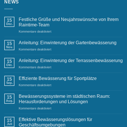
NEWS
Festliche Grüße und Neujahrswünsche von Ihrem
15
Dez.
Raintime-Team
für
Kommentare deaktiviert
Festliche
Grüße
Anleitung: Einwinterung der Gartenbewässerung
15
und
Nov.
für
Kommentare deaktiviert
Neujahrswünsche
Anleitung:
von
Einwinterung
Anleitung: Einwinterung der Terrassenbewässerung
Ihrem
15
der
Okt.
Raintime-
für
Kommentare deaktiviert
Gartenbewässerung
Team
Anleitung:
Einwinterung
Effiziente Bewässerung für Sportplätze
15
der
Sep.
für
Kommentare deaktiviert
Terrassenbewässerung
Effiziente
Bewässerung
Bewässerungssysteme im städtischen Raum:
15
für
Aug.
Herausforderungen und Lösungen
Sportplätze
für
Kommentare deaktiviert
Bewässerungssysteme
im
Effektive Bewässerungslösungen für
15
städtischen
Juli
Geschäftsumgebungen