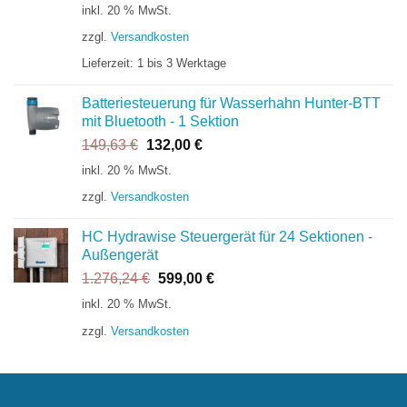
Preis
Preis
inkl. 20 % MwSt.
war:
ist:
zzgl.
Versandkosten
204,24 €
149,00 €.
Lieferzeit:
1 bis 3 Werktage
Batteriesteuerung für Wasserhahn Hunter-BTT
mit Bluetooth - 1 Sektion
Ursprünglicher
Aktueller
149,63
€
132,00
€
Preis
Preis
inkl. 20 % MwSt.
war:
ist:
zzgl.
Versandkosten
149,63 €
132,00 €.
HC Hydrawise Steuergerät für 24 Sektionen -
Außengerät
Ursprünglicher
Aktueller
1.276,24
€
599,00
€
Preis
Preis
inkl. 20 % MwSt.
war:
ist:
zzgl.
Versandkosten
1.276,24 €
599,00 €.