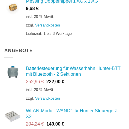
Messing Doppelnippel 1'AG x 1'AG
9,68
€
inkl. 20 % MwSt.
zzgl.
Versandkosten
Lieferzeit:
1 bis 3 Werktage
ANGEBOTE
Batteriesteuerung für Wasserhahn Hunter-BTT
mit Bluetooth - 2 Sektionen
Ursprünglicher
Aktueller
252,96
€
222,00
€
Preis
Preis
inkl. 20 % MwSt.
war:
ist:
zzgl.
Versandkosten
252,96 €
222,00 €.
WLAN-Modul "WAND" für Hunter Steuergerät
X2
Ursprünglicher
Aktueller
204,24
€
149,00
€