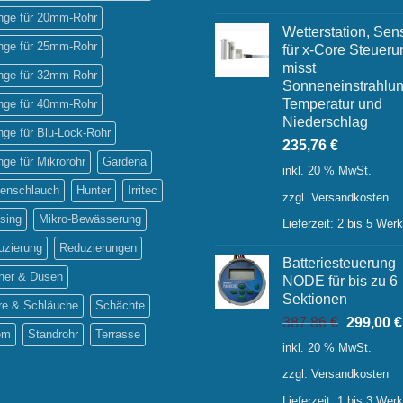
inge für 20mm-Rohr
Wetterstation, Sen
inge für 25mm-Rohr
für x-Core Steueru
misst
inge für 32mm-Rohr
Sonneneinstrahlun
Temperatur und
inge für 40mm-Rohr
Niederschlag
inge für Blu-Lock-Rohr
235,76
€
inge für Mikrorohr
Gardena
inkl. 20 % MwSt.
tenschlauch
Hunter
Irritec
zzgl.
Versandkosten
sing
Mikro-Bewässerung
Lieferzeit:
2 bis 5 Wer
uzierung
Reduzierungen
Batteriesteuerung
ner & Düsen
NODE für bis zu 6
Sektionen
re & Schläuche
Schächte
Ursprüng
387,86
€
299,00
€
em
Standrohr
Terrasse
Preis
inkl. 20 % MwSt.
war:
zzgl.
Versandkosten
387,86 €
Lieferzeit:
1 bis 3 Wer