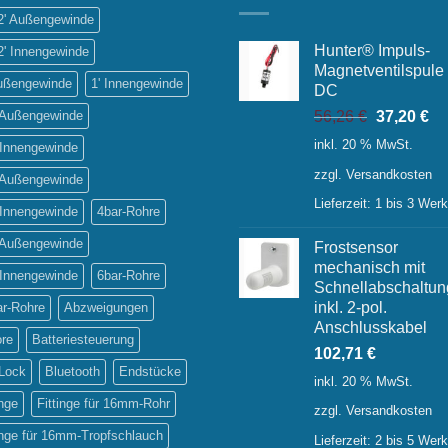
/2' Außengewinde
Hunter® Impuls-
2' Innengewinde
Magnetventilspule
Außengewinde
1' Innengewinde
DC
Ursprüngl
Ak
' Außengewinde
56,26
€
37,20
€
Preis
Pr
inkl. 20 % MwSt.
 Innengewinde
war:
ist:
zzgl.
Versandkosten
56,26 €
37
' Außengewinde
Lieferzeit:
1 bis 3 Wer
 Innengewinde
4bar-Rohre
' Außengewinde
Frostsensor
mechanisch mit
 Innengewinde
6bar-Rohre
Schnellabschaltun
inkl. 2-pol.
ar-Rohre
Abzweigungen
Anschlusskabel
ore
Batteriesteuerung
102,71
€
-Lock
Bluetooth
Endstücke
inkl. 20 % MwSt.
inge
Fittinge für 16mm-Rohr
zzgl.
Versandkosten
inge für 16mm-Tropfschlauch
Lieferzeit:
2 bis 5 Wer