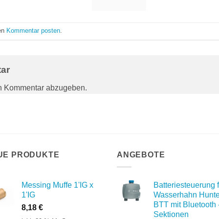
nen
Kommentar posten
.
tar
en Kommentar abzugeben.
UE PRODUKTE
ANGEBOTE
Messing Muffe 1'IG x
Batteriesteuerung f
1'IG
Wasserhahn Hunte
BTT mit Bluetooth 
8,18
€
Sektionen