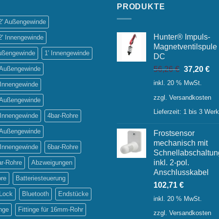
PRODUKTE
/2' Außengewinde
Hunter® Impuls-
2' Innengewinde
Magnetventilspule
Außengewinde
1' Innengewinde
DC
Ursprüngl
Ak
' Außengewinde
56,26
€
37,20
€
Preis
Pr
inkl. 20 % MwSt.
 Innengewinde
war:
ist:
zzgl.
Versandkosten
56,26 €
37
' Außengewinde
Lieferzeit:
1 bis 3 Wer
 Innengewinde
4bar-Rohre
' Außengewinde
Frostsensor
mechanisch mit
 Innengewinde
6bar-Rohre
Schnellabschaltun
inkl. 2-pol.
ar-Rohre
Abzweigungen
Anschlusskabel
ore
Batteriesteuerung
102,71
€
-Lock
Bluetooth
Endstücke
inkl. 20 % MwSt.
inge
Fittinge für 16mm-Rohr
zzgl.
Versandkosten