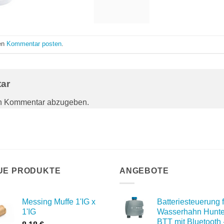
nen
Kommentar posten
.
tar
en Kommentar abzugeben.
UE PRODUKTE
ANGEBOTE
Messing Muffe 1'IG x
Batteriesteuerung f
1'IG
Wasserhahn Hunte
BTT mit Bluetooth 