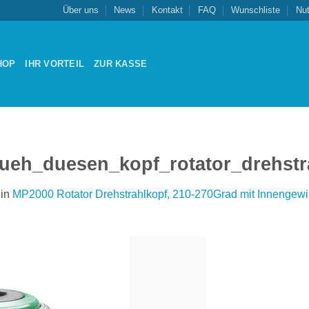
Über uns
News
Kontakt
FAQ
Wunschliste
Nu
HOP
IHR VORTEIL
ZUR KASSE
ueh_duesen_kopf_rotator_drehstr
in
MP2000 Rotator Drehstrahlkopf, 210-270Grad mit Innengewi