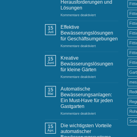
Herausforderungen und
Fitt
Lösungen
Fitt
für
Kommentare deaktiviert
Bewässerungssysteme
Fitt
im
Effektive
15
städtischen
Juli
Bewässerungslösungen
Fitt
Raum:
für Geschäftsumgebungen
Herausforderungen
Fitt
für
Kommentare deaktiviert
und
Effektive
Lösungen
Fitt
Bewässerungslösungen
Kreative
15
für
Fitt
Juni
Bewässerungslösungen
Geschäftsumgebungen
für kleine Gärten
Gar
für
Kommentare deaktiviert
Kreative
mes
Bewässerungslösungen
Automatische
15
Red
für
Mai
Bewässerungsanlagen:
kleine
Ein Must-Have für jeden
Reg
Gärten
Gastgarten
Roh
für
Kommentare deaktiviert
Automatische
Sol
Bewässerungsanlagen:
Die wichtigsten Vorteile
15
Ein
Apr.
automatischer
Must-