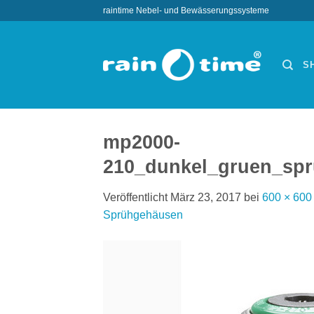
Zum
raintime Nebel- und Bewässerungssysteme
Inhalt
springen
S
mp2000-
210_dunkel_gruen_spr
Veröffentlicht
März 23, 2017
bei
600 × 600
Sprühgehäusen