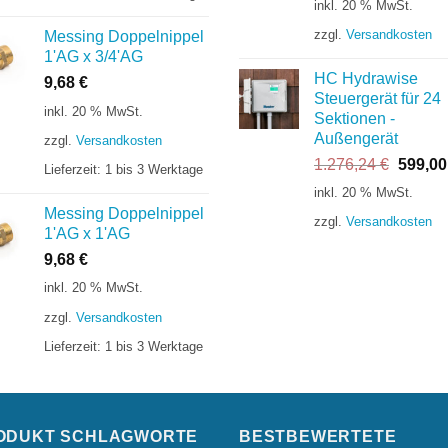
inkl. 20 % MwSt.
war:
zzgl.
Versandkosten
Messing Doppelnippel
149,63 €
1'AG x 3/4'AG
HC Hydrawise
9,68
€
Steuergerät für 24
inkl. 20 % MwSt.
Sektionen -
Außengerät
zzgl.
Versandkosten
Ursprü
1.276,24
€
599,0
Lieferzeit:
1 bis 3 Werktage
Preis
inkl. 20 % MwSt.
war:
Messing Doppelnippel
zzgl.
Versandkosten
1.276,
1'AG x 1'AG
9,68
€
inkl. 20 % MwSt.
zzgl.
Versandkosten
Lieferzeit:
1 bis 3 Werktage
ODUKT SCHLAGWORTE
BESTBEWERTETE