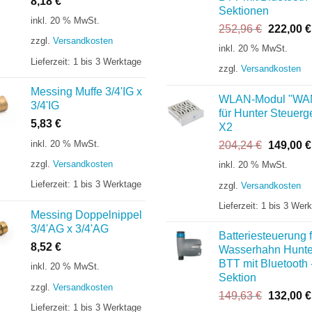
8,18
€
Sektionen
inkl. 20 % MwSt.
Ursprüng
252,96
€
222,00
€
zzgl.
Versandkosten
Preis
inkl. 20 % MwSt.
war:
Lieferzeit:
1 bis 3 Werktage
zzgl.
Versandkosten
252,96 €
Messing Muffe 3/4'IG x
WLAN-Modul "WA
3/4'IG
für Hunter Steuerg
5,83
€
X2
inkl. 20 % MwSt.
Ursprüng
204,24
€
149,00
€
Preis
zzgl.
Versandkosten
inkl. 20 % MwSt.
war:
Lieferzeit:
1 bis 3 Werktage
zzgl.
Versandkosten
204,24 €
Lieferzeit:
1 bis 3 Wer
Messing Doppelnippel
3/4'AG x 3/4'AG
Batteriesteuerung f
8,52
€
Wasserhahn Hunte
BTT mit Bluetooth 
inkl. 20 % MwSt.
Sektion
zzgl.
Versandkosten
Ursprüng
149,63
€
132,00
€
Lieferzeit:
1 bis 3 Werktage
Preis