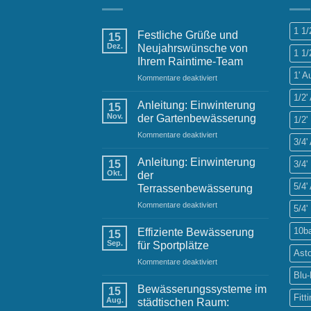
1 1
Festliche Grüße und
15
Dez.
Neujahrswünsche von
1 1/
Ihrem Raintime-Team
1' 
für
Kommentare deaktiviert
Festliche
1/2
Grüße
Anleitung: Einwinterung
15
und
Nov.
der Gartenbewässerung
1/2'
Neujahrswünsche
für
Kommentare deaktiviert
von
3/4
Anleitung:
Ihrem
Einwinterung
Raintime-
Anleitung: Einwinterung
15
3/4'
der
Team
Okt.
der
Gartenbewässerung
5/4
Terrassenbewässerung
für
Kommentare deaktiviert
5/4'
Anleitung:
Einwinterung
10b
Effiziente Bewässerung
15
der
Sep.
für Sportplätze
Terrassenbewässerung
Ast
für
Kommentare deaktiviert
Effiziente
Blu
Bewässerung
Bewässerungssysteme im
15
für
Fitt
Aug.
städtischen Raum:
Sportplätze