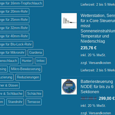
inge für 16mm-Tropfschlauch
Lieferzeit:
2 bis 5 Wer
inge für 20mm-Rohr
Wetterstation, Sen
inge für 25mm-Rohr
für x-Core Steueru
misst
inge für 32mm-Rohr
Sonneneinstrahlun
Temperatur und
inge für 40mm-Rohr
Niederschlag
inge für Blu-Lock-Rohr
235,76
€
inge für Mikrorohr
Gardena
inkl. 20 % MwSt.
tenschlauch
Hunter
Irritec
zzgl.
Versandkosten
sing
Mikro-Bewässerung
Lieferzeit:
2 bis 5 Wer
uzierung
Reduzierungen
Batteriesteuerung
ner & Düsen
NODE für bis zu 6
Sektionen
re & Schläuche
Schächte
Ursprüng
387,86
€
299,00
€
em
Standrohr
Terrasse
Preis
inkl. 20 % MwSt.
war:
zzgl.
Versandkosten
387,86 €