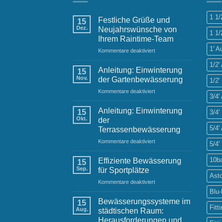
1 1
Festliche Grüße und
15
Dez.
Neujahrswünsche von
1 1/
Ihrem Raintime-Team
1' 
für
Kommentare deaktiviert
Festliche
1/2
Grüße
Anleitung: Einwinterung
15
und
Nov.
der Gartenbewässerung
1/2'
Neujahrswünsche
für
Kommentare deaktiviert
von
3/4
Anleitung:
Ihrem
Einwinterung
Raintime-
Anleitung: Einwinterung
15
3/4'
der
Team
Okt.
der
Gartenbewässerung
5/4
Terrassenbewässerung
für
Kommentare deaktiviert
5/4'
Anleitung:
Einwinterung
10b
Effiziente Bewässerung
15
der
Sep.
für Sportplätze
Terrassenbewässerung
Ast
für
Kommentare deaktiviert
Effiziente
Blu
Bewässerung
Bewässerungssysteme im
15
für
Fitt
Aug.
städtischen Raum:
Sportplätze
Herausforderungen und