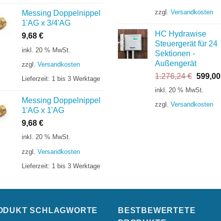
war:
zzgl.
Versandkosten
Messing Doppelnippel
149,63 €
1'AG x 3/4'AG
HC Hydrawise
9,68
€
Steuergerät für 24
inkl. 20 % MwSt.
Sektionen -
Außengerät
zzgl.
Versandkosten
Ursprü
1.276,24
€
599,0
Lieferzeit:
1 bis 3 Werktage
Preis
inkl. 20 % MwSt.
war:
Messing Doppelnippel
zzgl.
Versandkosten
1.276,
1'AG x 1'AG
9,68
€
inkl. 20 % MwSt.
zzgl.
Versandkosten
Lieferzeit:
1 bis 3 Werktage
ODUKT SCHLAGWORTE
BESTBEWERTETE