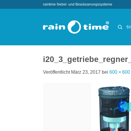
Zum
raintime Nebel- und Bewässerungssysteme
Inhalt
springen
S
i20_3_getriebe_regner
Veröffentlicht
März 23, 2017
bei
600 × 600