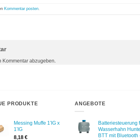
nen
Kommentar posten
.
tar
en Kommentar abzugeben.
UE PRODUKTE
ANGEBOTE
Messing Muffe 1'IG x
Batteriesteuerung f
1'IG
Wasserhahn Hunte
BTT mit Bluetooth 
8,18
€