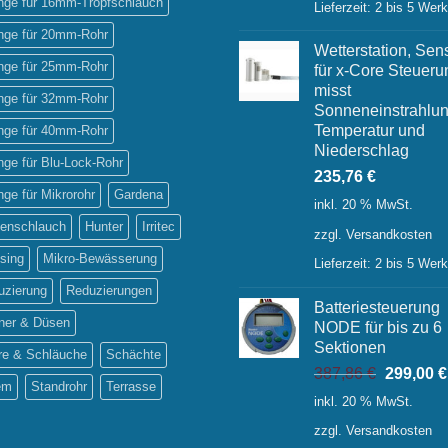
inge für 16mm-Tropfschlauch
Lieferzeit:
2 bis 5 Wer
inge für 20mm-Rohr
Wetterstation, Sen
inge für 25mm-Rohr
für x-Core Steueru
misst
inge für 32mm-Rohr
Sonneneinstrahlun
Temperatur und
inge für 40mm-Rohr
Niederschlag
inge für Blu-Lock-Rohr
235,76
€
inge für Mikrorohr
Gardena
inkl. 20 % MwSt.
tenschlauch
Hunter
Irritec
zzgl.
Versandkosten
sing
Mikro-Bewässerung
Lieferzeit:
2 bis 5 Wer
uzierung
Reduzierungen
Batteriesteuerung
ner & Düsen
NODE für bis zu 6
Sektionen
re & Schläuche
Schächte
Ursprüng
387,86
€
299,00
€
em
Standrohr
Terrasse
Preis
inkl. 20 % MwSt.
war:
zzgl.
Versandkosten
387,86 €