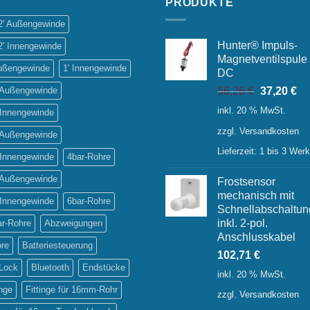
PRODUKTE
/2' Außengewinde
Hunter® Impuls-
2' Innengewinde
Magnetventilspule
Außengewinde
1' Innengewinde
DC
Ursprüngl
Ak
' Außengewinde
56,26
€
37,20
€
Preis
Pr
inkl. 20 % MwSt.
 Innengewinde
war:
ist:
zzgl.
Versandkosten
56,26 €
37
' Außengewinde
Lieferzeit:
1 bis 3 Wer
 Innengewinde
4bar-Rohre
' Außengewinde
Frostsensor
mechanisch mit
 Innengewinde
6bar-Rohre
Schnellabschaltun
inkl. 2-pol.
ar-Rohre
Abzweigungen
Anschlusskabel
ore
Batteriesteuerung
102,71
€
-Lock
Bluetooth
Endstücke
inkl. 20 % MwSt.
inge
Fittinge für 16mm-Rohr
zzgl.
Versandkosten