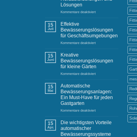
Fitt
Lösungen
Fitt
für
Kommentare deaktiviert
Bewässerungssysteme
Fitt
im
Effektive
15
städtischen
Juli
Bewässerungslösungen
Fitt
Raum:
für Geschäftsumgebungen
Herausforderungen
Fitt
für
Kommentare deaktiviert
und
Effektive
Lösungen
Fitt
Bewässerungslösungen
Kreative
15
für
Fitt
Juni
Bewässerungslösungen
Geschäftsumgebungen
für kleine Gärten
Gar
für
Kommentare deaktiviert
Kreative
mes
Bewässerungslösungen
Automatische
15
Red
für
Mai
Bewässerungsanlagen:
kleine
Ein Must-Have für jeden
Reg
Gärten
Gastgarten
Roh
für
Kommentare deaktiviert
Automatische
Sol
Bewässerungsanlagen:
Die wichtigsten Vorteile
15
Ein
Apr.
automatischer
Must-
Bewässerungssysteme
Have