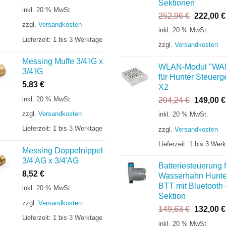
Sektionen
inkl. 20 % MwSt.
Ursprüng
252,96
€
222,00
€
zzgl.
Versandkosten
Preis
inkl. 20 % MwSt.
war:
Lieferzeit:
1 bis 3 Werktage
zzgl.
Versandkosten
252,96 €
Messing Muffe 3/4'IG x
WLAN-Modul "WA
3/4'IG
für Hunter Steuerg
5,83
€
X2
inkl. 20 % MwSt.
Ursprüng
204,24
€
149,00
€
Preis
zzgl.
Versandkosten
inkl. 20 % MwSt.
war:
Lieferzeit:
1 bis 3 Werktage
zzgl.
Versandkosten
204,24 €
Lieferzeit:
1 bis 3 Wer
Messing Doppelnippel
3/4'AG x 3/4'AG
Batteriesteuerung f
8,52
€
Wasserhahn Hunte
BTT mit Bluetooth 
inkl. 20 % MwSt.
Sektion
zzgl.
Versandkosten
Ursprüng
149,63
€
132,00
€
Lieferzeit:
1 bis 3 Werktage
Preis
inkl. 20 % MwSt.