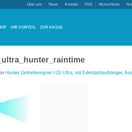
Über uns
News
Kontakt
FAQ
Wunschliste
Nu
HOP
IHR VORTEIL
ZUR KASSE
_ultra_hunter_raintime
in
Hunter Getrieberegner I-20 Ultra, mit Edelstahlaufsteiger, A