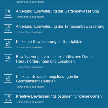
für
Kommentare deaktiviert
Festliche
Grüße
Anleitung: Einwinterung der Gartenbewässerung
15
und
Nov.
für
Kommentare deaktiviert
Neujahrswünsche
Anleitung:
von
Einwinterung
Anleitung: Einwinterung der Terrassenbewässerung
Ihrem
15
der
Okt.
Raintime-
für
Kommentare deaktiviert
Gartenbewässerung
Team
Anleitung:
Einwinterung
Effiziente Bewässerung für Sportplätze
15
der
Sep.
für
Kommentare deaktiviert
Terrassenbewässerung
Effiziente
Bewässerung
Bewässerungssysteme im städtischen Raum:
15
für
Aug.
Herausforderungen und Lösungen
Sportplätze
für
Kommentare deaktiviert
Bewässerungssysteme
im
Effektive Bewässerungslösungen für
15
städtischen
Juli
Geschäftsumgebungen
Raum:
für
Kommentare deaktiviert
Herausforderungen
Effektive
und
Bewässerungslösungen
Lösungen
Kreative Bewässerungslösungen für kleine Gärten
15
für
Juni
für
Kommentare deaktiviert
Geschäftsumgebungen
Kreative