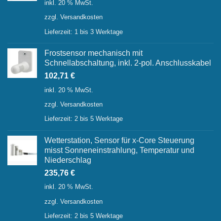
inkl. 20 % MwSt.
war:
ist:
zzgl.
Versandkosten
56,26 €
37,20 €.
Lieferzeit:
1 bis 3 Werktage
Frostsensor mechanisch mit
Schnellabschaltung, inkl. 2-pol. Anschlusskabel
102,71
€
inkl. 20 % MwSt.
zzgl.
Versandkosten
Lieferzeit:
2 bis 5 Werktage
Wetterstation, Sensor für x-Core Steuerung
misst Sonneneinstrahlung, Temperatur und
Niederschlag
235,76
€
inkl. 20 % MwSt.
zzgl.
Versandkosten
Lieferzeit:
2 bis 5 Werktage