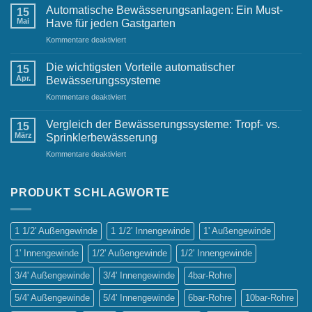
Bewässerungslösungen
Automatische Bewässerungsanlagen: Ein Must-
15
für
Mai
Have für jeden Gastgarten
kleine
für
Kommentare deaktiviert
Gärten
Automatische
Bewässerungsanlagen:
Die wichtigsten Vorteile automatischer
15
Ein
Apr.
Bewässerungssysteme
Must-
für
Kommentare deaktiviert
Have
Die
für
wichtigsten
jeden
Vergleich der Bewässerungssysteme: Tropf- vs.
15
Vorteile
Gastgarten
März
Sprinklerbewässerung
automatischer
für
Kommentare deaktiviert
Bewässerungssysteme
Vergleich
der
Bewässerungssysteme:
PRODUKT SCHLAGWORTE
Tropf-
vs.
Sprinklerbewässerung
1 1/2' Außengewinde
1 1/2' Innengewinde
1' Außengewinde
1' Innengewinde
1/2' Außengewinde
1/2' Innengewinde
3/4' Außengewinde
3/4' Innengewinde
4bar-Rohre
5/4' Außengewinde
5/4' Innengewinde
6bar-Rohre
10bar-Rohre