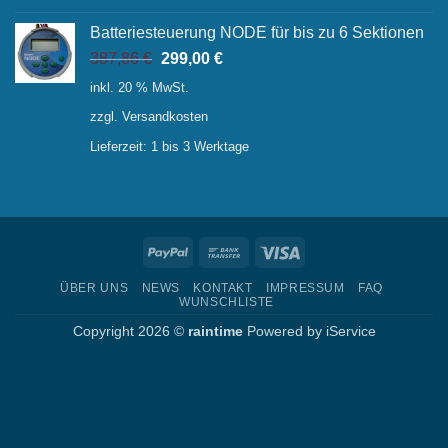
Batteriesteuerung NODE für bis zu 6 Sektionen
Ursprünglicher
Aktueller
387,86
€
299,00
€
Preis
Preis
inkl. 20 % MwSt.
war:
ist:
zzgl.
Versandkosten
387,86 €
299,00 €.
Lieferzeit:
1 bis 3 Werktage
PayPal
Bank
Visa
Transfer
ÜBER UNS
NEWS
KONTAKT
IMPRESSUM
FAQ
WUNSCHLISTE
Copyright 2026 ©
raintime
Powered by
iService