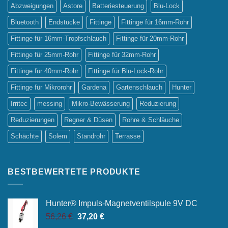
Abzweigungen
Astore
Batteriesteuerung
Blu-Lock
Bluetooth
Endstücke
Fittinge
Fittinge für 16mm-Rohr
Fittinge für 16mm-Tropfschlauch
Fittinge für 20mm-Rohr
Fittinge für 25mm-Rohr
Fittinge für 32mm-Rohr
Fittinge für 40mm-Rohr
Fittinge für Blu-Lock-Rohr
Fittinge für Mikrorohr
Gardena
Gartenschlauch
Hunter
Irritec
messing
Mikro-Bewässerung
Reduzierung
Reduzierungen
Regner & Düsen
Rohre & Schläuche
Schächte
Solem
Standrohr
Terrasse
BESTBEWERTETE PRODUKTE
Hunter® Impuls-Magnetventilspule 9V DC
Ursprünglicher
Aktueller
56,26
€
37,20
€
Preis
Preis