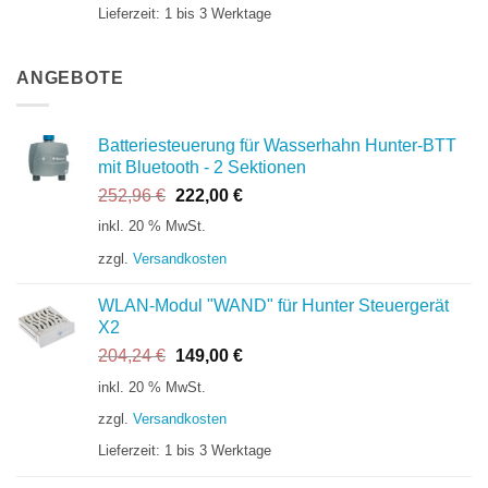
Lieferzeit:
1 bis 3 Werktage
ANGEBOTE
Batteriesteuerung für Wasserhahn Hunter-BTT
mit Bluetooth - 2 Sektionen
Ursprünglicher
Aktueller
252,96
€
222,00
€
Preis
Preis
inkl. 20 % MwSt.
war:
ist:
zzgl.
Versandkosten
252,96 €
222,00 €.
WLAN-Modul "WAND" für Hunter Steuergerät
X2
Ursprünglicher
Aktueller
204,24
€
149,00
€
Preis
Preis
inkl. 20 % MwSt.
war:
ist:
zzgl.
Versandkosten
204,24 €
149,00 €.
Lieferzeit:
1 bis 3 Werktage