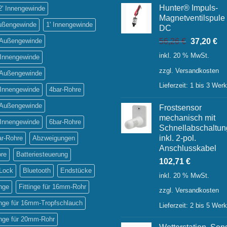
Hunter® Impuls-
2' Innengewinde
Magnetventilspule
Außengewinde
1' Innengewinde
DC
Ursprüngl
Ak
' Außengewinde
56,26
€
37,20
€
Preis
Pr
inkl. 20 % MwSt.
 Innengewinde
war:
ist:
zzgl.
Versandkosten
56,26 €
37
' Außengewinde
Lieferzeit:
1 bis 3 Wer
 Innengewinde
4bar-Rohre
' Außengewinde
Frostsensor
mechanisch mit
 Innengewinde
6bar-Rohre
Schnellabschaltun
inkl. 2-pol.
ar-Rohre
Abzweigungen
Anschlusskabel
ore
Batteriesteuerung
102,71
€
-Lock
Bluetooth
Endstücke
inkl. 20 % MwSt.
inge
Fittinge für 16mm-Rohr
zzgl.
Versandkosten
inge für 16mm-Tropfschlauch
Lieferzeit:
2 bis 5 Wer
inge für 20mm-Rohr