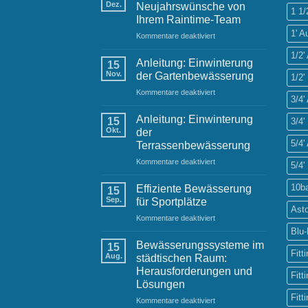
Dez.
Neujahrswünsche von
1 1/
Ihrem Raintime-Team
1' 
für
Kommentare deaktiviert
Festliche
1/2
Grüße
Anleitung: Einwinterung
15
und
Nov.
der Gartenbewässerung
1/2'
Neujahrswünsche
für
Kommentare deaktiviert
von
3/4
Anleitung:
Ihrem
Einwinterung
Raintime-
Anleitung: Einwinterung
15
3/4'
der
Team
Okt.
der
Gartenbewässerung
5/4
Terrassenbewässerung
für
Kommentare deaktiviert
5/4'
Anleitung:
Einwinterung
10b
Effiziente Bewässerung
15
der
Sep.
für Sportplätze
Terrassenbewässerung
Ast
für
Kommentare deaktiviert
Effiziente
Blu
Bewässerung
Bewässerungssysteme im
15
für
Fitt
Aug.
städtischen Raum:
Sportplätze
Herausforderungen und
Fitt
Lösungen
Fitt
für
Kommentare deaktiviert