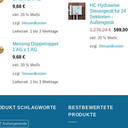
HC Hydrawise
9,68
€
Steuergerät für 24
inkl. 20 % MwSt.
Sektionen -
Außengerät
zzgl.
Versandkosten
Ursprü
1.276,24
€
599,0
Lieferzeit:
1 bis 3 Werktage
Preis
inkl. 20 % MwSt.
war:
Messing Doppelnippel
zzgl.
Versandkosten
1.276,
1'AG x 1'AG
9,68
€
inkl. 20 % MwSt.
zzgl.
Versandkosten
Lieferzeit:
1 bis 3 Werktage
ODUKT SCHLAGWORTE
BESTBEWERTETE
PRODUKTE
/2' Außengewinde