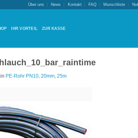
Über uns
News
Kontakt
FAQ
Wunschliste
Nu
HOP
IHR VORTEIL
ZUR KASSE
hlauch_10_bar_raintime
in
PE-Rohr PN10, 20mm, 25m