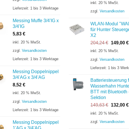
Preis
inkl. 20 % MwSt.
war:
Lieferzeit:
1 bis 3 Werktage
zzgl.
Versandkosten
252,96 €
Messing Muffe 3/4'IG x
WLAN-Modul "WA
3/4'IG
für Hunter Steuerg
5,83
€
X2
inkl. 20 % MwSt.
Ursprüng
204,24
€
149,00
€
Preis
zzgl.
Versandkosten
inkl. 20 % MwSt.
war:
Lieferzeit:
1 bis 3 Werktage
zzgl.
Versandkosten
204,24 €
Lieferzeit:
1 bis 3 Wer
Messing Doppelnippel
3/4'AG x 3/4'AG
Batteriesteuerung f
8,52
€
Wasserhahn Hunte
BTT mit Bluetooth 
inkl. 20 % MwSt.
Sektion
zzgl.
Versandkosten
Ursprüng
149,63
€
132,00
€
Lieferzeit:
1 bis 3 Werktage
Preis
inkl. 20 % MwSt.
war:
zzgl.
Versandkosten
Messing Doppelnippel
149,63 €
1'AG x 3/4'AG