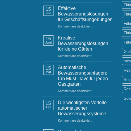
Bewässerungssysteme
Fitt
im
Effektive
15
städtischen
Juli
Bewässerungslösungen
Fitt
Raum:
für Geschäftsumgebungen
Herausforderungen
Fitt
für
Kommentare deaktiviert
und
Effektive
Lösungen
Fitt
Bewässerungslösungen
Kreative
15
für
Fitt
Juni
Bewässerungslösungen
Geschäftsumgebungen
für kleine Gärten
Gar
für
Kommentare deaktiviert
Kreative
mes
Bewässerungslösungen
Automatische
15
Red
für
Mai
Bewässerungsanlagen:
kleine
Ein Must-Have für jeden
Reg
Gärten
Gastgarten
Roh
für
Kommentare deaktiviert
Automatische
Sol
Bewässerungsanlagen:
Die wichtigsten Vorteile
15
Ein
Apr.
automatischer
Must-
Bewässerungssysteme
Have
für
Kommentare deaktiviert
für
Die
jeden
wichtigsten
Gastgarten