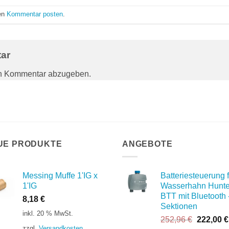
nen
Kommentar posten
.
tar
en Kommentar abzugeben.
UE PRODUKTE
ANGEBOTE
Messing Muffe 1'IG x
Batteriesteuerung f
1'IG
Wasserhahn Hunte
BTT mit Bluetooth 
8,18
€
Sektionen
inkl. 20 % MwSt.
Ursprüng
252,96
€
222,00
€
zzgl.
Versandkosten