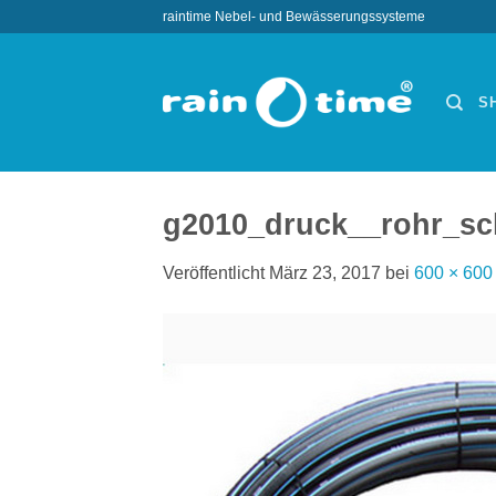
Zum
raintime Nebel- und Bewässerungssysteme
Inhalt
springen
S
g2010_druck__rohr_sc
Veröffentlicht
März 23, 2017
bei
600 × 600