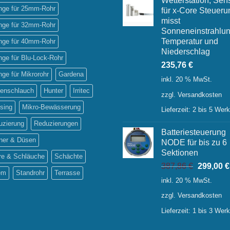
Wetterstation, Sen
inge für 25mm-Rohr
für x-Core Steueru
misst
inge für 32mm-Rohr
Sonneneinstrahlun
Temperatur und
inge für 40mm-Rohr
Niederschlag
inge für Blu-Lock-Rohr
235,76
€
inge für Mikrorohr
Gardena
inkl. 20 % MwSt.
tenschlauch
Hunter
Irritec
zzgl.
Versandkosten
sing
Mikro-Bewässerung
Lieferzeit:
2 bis 5 Wer
uzierung
Reduzierungen
Batteriesteuerung
ner & Düsen
NODE für bis zu 6
Sektionen
re & Schläuche
Schächte
Ursprüng
387,86
€
299,00
€
em
Standrohr
Terrasse
Preis
inkl. 20 % MwSt.
war:
zzgl.
Versandkosten
387,86 €
Lieferzeit:
1 bis 3 Wer