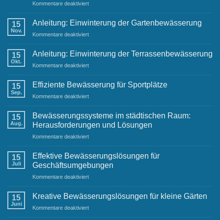
für
Kommentare deaktiviert
Festliche
Grüße
Anleitung: Einwinterung der Gartenbewässerung
15
und
Nov.
für
Kommentare deaktiviert
Neujahrswünsche
Anleitung:
von
Einwinterung
Anleitung: Einwinterung der Terrassenbewässerung
Ihrem
15
der
Okt.
Raintime-
für
Kommentare deaktiviert
Gartenbewässerung
Team
Anleitung:
Einwinterung
Effiziente Bewässerung für Sportplätze
15
der
Sep.
für
Kommentare deaktiviert
Terrassenbewässerung
Effiziente
Bewässerung
Bewässerungssysteme im städtischen Raum:
15
für
Aug.
Herausforderungen und Lösungen
Sportplätze
für
Kommentare deaktiviert
Bewässerungssysteme
im
Effektive Bewässerungslösungen für
15
städtischen
Juli
Geschäftsumgebungen
Raum:
für
Kommentare deaktiviert
Herausforderungen
Effektive
und
Bewässerungslösungen
Lösungen
Kreative Bewässerungslösungen für kleine Gärten
15
für
Juni
für
Kommentare deaktiviert
Geschäftsumgebungen
Kreative