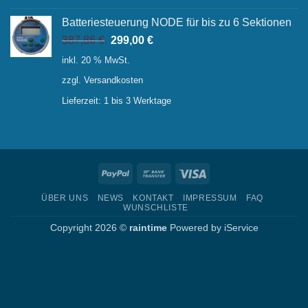
Batteriesteuerung NODE für bis zu 6 Sektionen
Ursprünglicher
Aktueller
387,86
€
299,00
€
Preis
Preis
inkl. 20 % MwSt.
war:
ist:
zzgl.
Versandkosten
387,86 €
299,00 €.
Lieferzeit:
1 bis 3 Werktage
PayPal
Bank
Visa
Transfer
ÜBER UNS
NEWS
KONTAKT
IMPRESSUM
FAQ
WUNSCHLISTE
Copyright 2026 ©
raintime
Powered by
iService