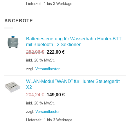
Lieferzeit:
1 bis 3 Werktage
ANGEBOTE
Batteriesteuerung für Wasserhahn Hunter-BTT
mit Bluetooth - 2 Sektionen
Ursprünglicher
Aktueller
252,96
€
222,00
€
Preis
Preis
inkl. 20 % MwSt.
war:
ist:
zzgl.
Versandkosten
252,96 €
222,00 €.
WLAN-Modul "WAND" für Hunter Steuergerät
X2
Ursprünglicher
Aktueller
204,24
€
149,00
€
Preis
Preis
inkl. 20 % MwSt.
war:
ist:
zzgl.
Versandkosten
204,24 €
149,00 €.
Lieferzeit:
1 bis 3 Werktage