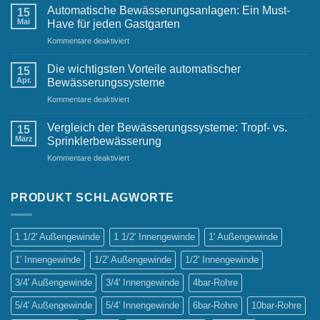
Bewässerungslösungen
Automatische Bewässerungsanlagen: Ein Must-
15
für
Mai
Have für jeden Gastgarten
kleine
für
Kommentare deaktiviert
Gärten
Automatische
Bewässerungsanlagen:
Die wichtigsten Vorteile automatischer
15
Ein
Apr.
Bewässerungssysteme
Must-
für
Kommentare deaktiviert
Have
Die
für
wichtigsten
jeden
Vergleich der Bewässerungssysteme: Tropf- vs.
15
Vorteile
Gastgarten
März
Sprinklerbewässerung
automatischer
für
Kommentare deaktiviert
Bewässerungssysteme
Vergleich
der
Bewässerungssysteme:
PRODUKT SCHLAGWORTE
Tropf-
vs.
Sprinklerbewässerung
1 1/2' Außengewinde
1 1/2' Innengewinde
1' Außengewinde
1' Innengewinde
1/2' Außengewinde
1/2' Innengewinde
3/4' Außengewinde
3/4' Innengewinde
4bar-Rohre
5/4' Außengewinde
5/4' Innengewinde
6bar-Rohre
10bar-Rohre