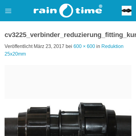
Zum
Inhalt
springen
cv3225_verbinder_reduzierung_fitting_ku
Veröffentlicht
März 23, 2017
bei
600 × 600
in
Reduktion
25x20mm