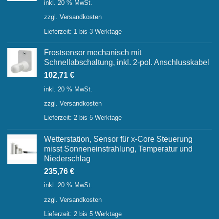
inkl. 20 % MwSt.
war:
ist:
zzgl.
Versandkosten
56,26 €
37,20 €.
Lieferzeit:
1 bis 3 Werktage
Frostsensor mechanisch mit
Schnellabschaltung, inkl. 2-pol. Anschlusskabel
102,71
€
inkl. 20 % MwSt.
zzgl.
Versandkosten
Lieferzeit:
2 bis 5 Werktage
Wetterstation, Sensor für x-Core Steuerung
misst Sonneneinstrahlung, Temperatur und
Niederschlag
235,76
€
inkl. 20 % MwSt.
zzgl.
Versandkosten
Lieferzeit:
2 bis 5 Werktage