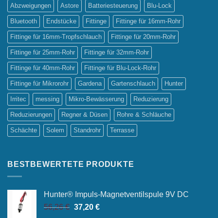
Abzweigungen
Astore
Batteriesteuerung
Blu-Lock
Bluetooth
Endstücke
Fittinge
Fittinge für 16mm-Rohr
Fittinge für 16mm-Tropfschlauch
Fittinge für 20mm-Rohr
Fittinge für 25mm-Rohr
Fittinge für 32mm-Rohr
Fittinge für 40mm-Rohr
Fittinge für Blu-Lock-Rohr
Fittinge für Mikrorohr
Gardena
Gartenschlauch
Hunter
Irritec
messing
Mikro-Bewässerung
Reduzierung
Reduzierungen
Regner & Düsen
Rohre & Schläuche
Schächte
Solem
Standrohr
Terrasse
BESTBEWERTETE PRODUKTE
Hunter® Impuls-Magnetventilspule 9V DC
Ursprünglicher
Aktueller
56,26
€
37,20
€
Preis
Preis