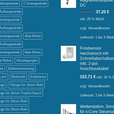
Magnetventilspule
Außengewinde
1' Innengewinde
DC
Ursprüngl
Ak
' Außengewinde
56,26
€
37,20
€
Preis
Pr
inkl. 20 % MwSt.
 Innengewinde
war:
ist:
56,26 €
37
' Außengewinde
zzgl.
Versandkosten
 Innengewinde
4bar-Rohre
Lieferzeit:
1 bis 3 Wer
' Außengewinde
Frostsensor
 Innengewinde
6bar-Rohre
mechanisch mit
Schnellabschaltun
ar-Rohre
Abzweigungen
inkl. 2-pol.
Anschlusskabel
ore
Batteriesteuerung
102,71
€
-Lock
Bluetooth
Endstücke
inkl. 20 %
inge
Fittinge für 16mm-Rohr
zzgl.
Versandkosten
inge für 16mm-Tropfschlauch
Lieferzeit:
2 bis 5 Wer
inge für 20mm-Rohr
Wetterstation, Sen
inge für 25mm-Rohr
für x-Core Steueru