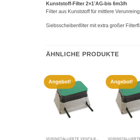
Kunststoff-Filter 2×1’AG-bis 6m3/h
Filter aus Kunststoff für mittlere Verunr
Siebsscheibenfilter mit extra großer Filte
ÄHNLICHE PRODUKTE
Angebot!
Angebot!
Zu
Wunschliste
W
hinzufügen
+
+
VORINSTALLIERTE VENTILBOXEN