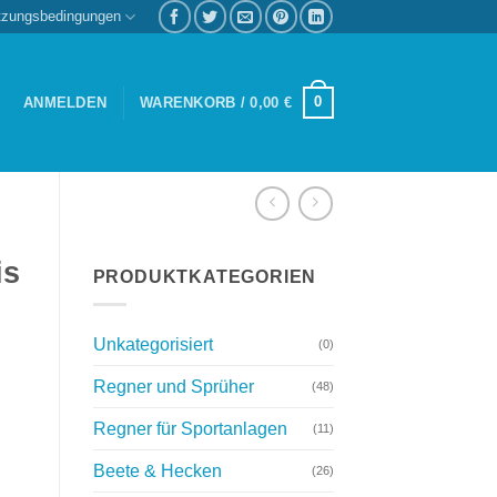
tzungsbedingungen
0
ANMELDEN
WARENKORB /
0,00
€
is
PRODUKTKATEGORIEN
Unkategorisiert
(0)
Regner und Sprüher
(48)
Regner für Sportanlagen
(11)
Beete & Hecken
(26)