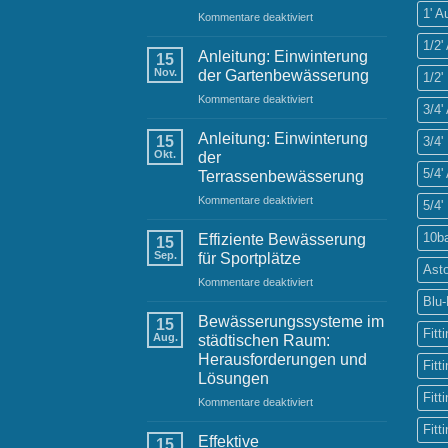
1' 
für
Kommentare deaktiviert
Festliche
1/2
Grüße
Anleitung: Einwinterung
15
und
Nov.
der Gartenbewässerung
1/2'
Neujahrswünsche
für
Kommentare deaktiviert
von
3/4
Anleitung:
Ihrem
Einwinterung
Raintime-
Anleitung: Einwinterung
15
3/4'
der
Team
Okt.
der
Gartenbewässerung
5/4
Terrassenbewässerung
für
Kommentare deaktiviert
5/4'
Anleitung:
Einwinterung
10b
Effiziente Bewässerung
15
der
Sep.
für Sportplätze
Terrassenbewässerung
Ast
für
Kommentare deaktiviert
Effiziente
Blu
Bewässerung
Bewässerungssysteme im
15
für
Fitt
Aug.
städtischen Raum:
Sportplätze
Herausforderungen und
Fitt
Lösungen
Fitt
für
Kommentare deaktiviert
Bewässerungssysteme
Fitt
im
Effektive
15