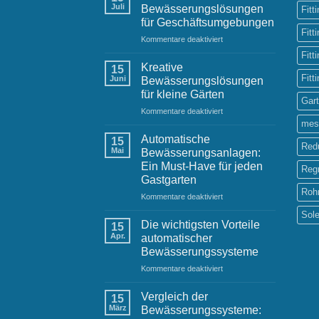
städtischen
Juli
Bewässerungslösungen
Fitt
Raum:
für Geschäftsumgebungen
Herausforderungen
Fitt
für
Kommentare deaktiviert
und
Effektive
Lösungen
Fitt
Bewässerungslösungen
Kreative
15
für
Fitt
Juni
Bewässerungslösungen
Geschäftsumgebungen
für kleine Gärten
Gar
für
Kommentare deaktiviert
Kreative
mes
Bewässerungslösungen
Automatische
15
Red
für
Mai
Bewässerungsanlagen:
kleine
Ein Must-Have für jeden
Reg
Gärten
Gastgarten
Roh
für
Kommentare deaktiviert
Automatische
Sol
Bewässerungsanlagen:
Die wichtigsten Vorteile
15
Ein
Apr.
automatischer
Must-
Bewässerungssysteme
Have
für
Kommentare deaktiviert
für
Die
jeden
wichtigsten
Gastgarten
Vergleich der
15
Vorteile
März
Bewässerungssysteme:
automatischer