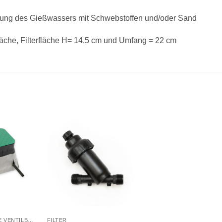
eingung des Gießwassers mit Schwebstoffen und/oder Sand
rfläche, Filterfläche H= 14,5 cm und Umfang = 22 cm
Zu
Zu
unschliste
Wunschliste
hinzufügen
hinzufügen
+
VORINSTALLIERTE VENTILBOXEN
FILTER