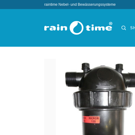
Zum
raintime Nebel- und Bewässerungssysteme
Inhalt
springen
S
Wun
hi