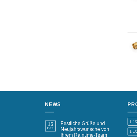
NEWS
PR
1 1
Festliche Grüße und
15
Dez.
Neujahrswünsche von
1 1/
Ihrem Raintime-Team