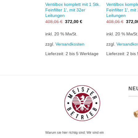
Ventilbox komplett mit 1 Stk.
Ventilbox komple
Feinfilter 1′, mit 32er
Feinfilter 1′, mit
Leitungen
Leitungen
Ursprünglicher
Aktueller
Ursprü
408,06
€
372,00
€
408,06
€
372,
Preis
Preis
Preis
war:
ist:
war:
inkl. 20 % MwSt.
inkl. 20 % MwSt
408,06 €
372,00 €.
408,0
zzgl.
Versandkosten
zzgl.
Versandko
Lieferzeit:
2 bis 5 Werktage
Lieferzeit:
2 bis
NE
Warum sie hier richtig sind: Wir sind ein