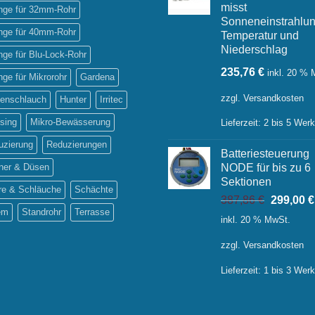
misst
inge für 32mm-Rohr
Sonneneinstrahlun
inge für 40mm-Rohr
Temperatur und
Niederschlag
inge für Blu-Lock-Rohr
235,76
€
inkl. 20 %
inge für Mikrorohr
Gardena
zzgl.
Versandkosten
tenschlauch
Hunter
Irritec
sing
Mikro-Bewässerung
Lieferzeit:
2 bis 5 Wer
uzierung
Reduzierungen
Batteriesteuerung
ner & Düsen
NODE für bis zu 6
Sektionen
re & Schläuche
Schächte
Ursprüng
387,86
€
299,00
€
em
Standrohr
Terrasse
Preis
inkl. 20 % MwSt.
war:
387,86 €
zzgl.
Versandkosten
Lieferzeit:
1 bis 3 Wer