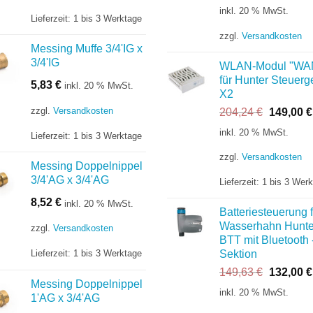
Preis
inkl. 20 % MwSt.
Lieferzeit:
1 bis 3 Werktage
war:
252,96 €
zzgl.
Versandkosten
Messing Muffe 3/4'IG x
3/4'IG
WLAN-Modul "WA
für Hunter Steuerg
5,83
€
inkl. 20 % MwSt.
X2
zzgl.
Versandkosten
Ursprüng
204,24
€
149,00
€
Preis
inkl. 20 % MwSt.
Lieferzeit:
1 bis 3 Werktage
war:
204,24 €
zzgl.
Versandkosten
Messing Doppelnippel
3/4'AG x 3/4'AG
Lieferzeit:
1 bis 3 Wer
8,52
€
inkl. 20 % MwSt.
Batteriesteuerung f
Wasserhahn Hunte
zzgl.
Versandkosten
BTT mit Bluetooth 
Lieferzeit:
1 bis 3 Werktage
Sektion
Ursprüng
149,63
€
132,00
€
Messing Doppelnippel
Preis
inkl. 20 % MwSt.
1'AG x 3/4'AG
war: