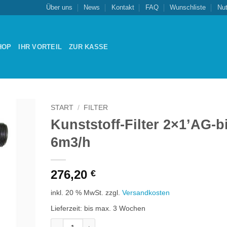
Über uns
News
Kontakt
FAQ
Wunschliste
Nu
HOP
IHR VORTEIL
ZUR KASSE
START
/
FILTER
Kunststoff-Filter 2×1’AG-b
Zu
6m3/h
schliste
nzufügen
276,20
€
inkl. 20 % MwSt.
zzgl.
Versandkosten
Lieferzeit:
bis max. 3 Wochen
Kunststoff-Filter 2x1'AG-bis 6m3/h Menge