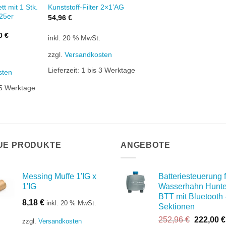
tt mit 1 Stk.
Kunststoff-Filter 2×1’AG
 25er
54,96
€
nglicher
Aktueller
00
€
inkl. 20 % MwSt.
Preis
ist:
zzgl.
Versandkosten
.
6 €
372,00 €.
Lieferzeit:
1 bis 3 Werktage
sten
 5 Werktage
UE PRODUKTE
ANGEBOTE
Messing Muffe 1'IG x
Batteriesteuerung f
1'IG
Wasserhahn Hunte
BTT mit Bluetooth 
8,18
€
inkl. 20 % MwSt.
Sektionen
Ursprüng
252,96
€
222,00
€
zzgl.
Versandkosten