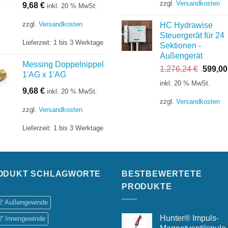
149,63 €
zzgl.
Versandkosten
9,68
€
inkl. 20 % MwSt.
zzgl.
Versandkosten
HC Hydrawise
Steuergerät für 24
Lieferzeit:
1 bis 3 Werktage
Sektionen -
Außengerät
Messing Doppelnippel
Ursprü
1.276,24
€
599,0
1'AG x 1'AG
Preis
inkl. 20 % MwSt.
war:
9,68
€
inkl. 20 % MwSt.
1.276,
zzgl.
Versandkosten
zzgl.
Versandkosten
Lieferzeit:
1 bis 3 Werktage
ODUKT SCHLAGWORTE
BESTBEWERTETE
PRODUKTE
/2' Außengewinde
Hunter® Impuls-
2' Innengewinde