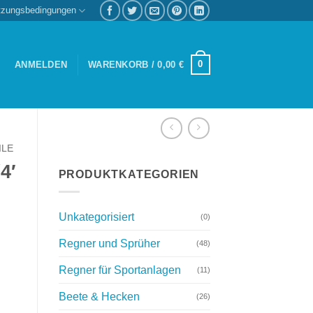
tzungsbedingungen
0
ANMELDEN
WARENKORB /
0,00
€
ILE
4′
PRODUKTKATEGORIEN
Unkategorisiert
(0)
Regner und Sprüher
(48)
Regner für Sportanlagen
(11)
Beete & Hecken
(26)