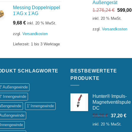
Außengerät
Messing Doppelnippel
Ursprü
1.276,24
€
599,0
1'AG x 1'AG
Preis
inkl. 20 % MwSt.
war:
9,68
€
inkl. 20 % MwSt.
1.276,
zzgl.
Versandkosten
zzgl.
Versandkosten
Lieferzeit:
1 bis 3 Werktage
ODUKT SCHLAGWORTE
BESTBEWERTETE
PRODUKTE
/2' Außengewinde
Hunter® Impuls-
2' Innengewinde
Magnetventilspule
Außengewinde
1' Innengewinde
DC
Ursprüngl
Ak
' Außengewinde
56,26
€
37,20
€
Preis
Pr
inkl. 20 % MwSt.
 Innengewinde
war:
ist: