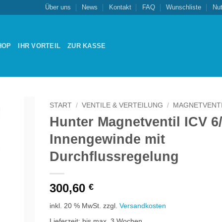
Über uns
News
Kontakt
FAQ
Wunschliste
Nu
HOP
IHR VORTEIL
ZUR KASSE
START
/
VENTILE & VERTEILUNG
/
MAGNETVENT
Hunter Magnetventil ICV 6/
Zu
Innengewinde mit
schliste
nzufügen
Durchflussregelung
300,60
€
inkl. 20 % MwSt.
zzgl.
Versandkosten
Lieferzeit:
bis max. 3 Wochen