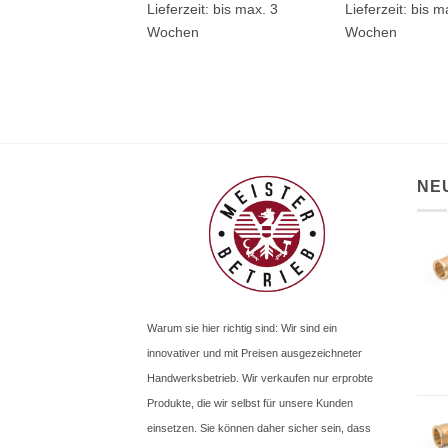
it:
1 bis 3 Werktage
Lieferzeit:
bis max. 3
Lieferzeit:
bis m
Wochen
Wochen
NE
Warum sie hier richtig sind: Wir sind ein
innovativer und mit Preisen ausgezeichneter
Handwerksbetrieb. Wir verkaufen nur erprobte
Produkte, die wir selbst für unsere Kunden
einsetzen. Sie können daher sicher sein, dass