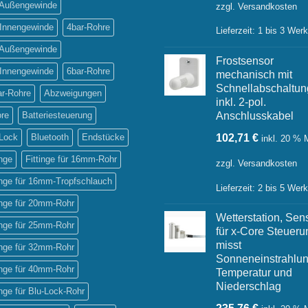
56,26 €
37
' Außengewinde
zzgl.
Versandkosten
 Innengewinde
4bar-Rohre
Lieferzeit:
1 bis 3 Wer
' Außengewinde
Frostsensor
 Innengewinde
6bar-Rohre
mechanisch mit
Schnellabschaltun
ar-Rohre
Abzweigungen
inkl. 2-pol.
Anschlusskabel
ore
Batteriesteuerung
102,71
€
-Lock
Bluetooth
Endstücke
inkl. 20 %
inge
Fittinge für 16mm-Rohr
zzgl.
Versandkosten
inge für 16mm-Tropfschlauch
Lieferzeit:
2 bis 5 Wer
inge für 20mm-Rohr
Wetterstation, Sen
inge für 25mm-Rohr
für x-Core Steueru
misst
inge für 32mm-Rohr
Sonneneinstrahlun
inge für 40mm-Rohr
Temperatur und
Niederschlag
inge für Blu-Lock-Rohr