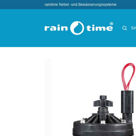
Zum
raintime Nebel- und Bewässerungssysteme
Inhalt
springen
S
Wun
hi