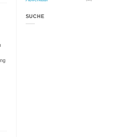
SUCHE
u
ung