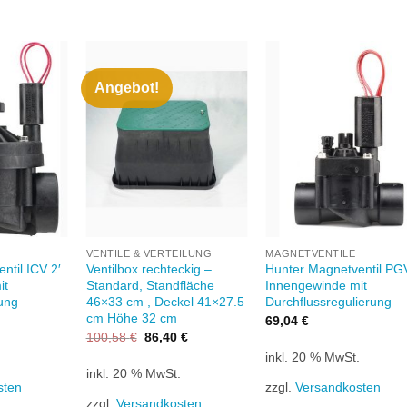
Angebot!
Zu
Zu
Zu
unschliste
Wunschliste
Wunschlis
hinzufügen
hinzufügen
hinzufüge
+
+
VENTILE & VERTEILUNG
MAGNETVENTILE
ntil ICV 2′
Ventilbox rechteckig –
Hunter Magnetventil PG
it
Standard, Standfläche
Innengewinde mit
ung
46×33 cm , Deckel 41×27.5
Durchflussregulierung
cm Höhe 32 cm
69,04
€
Ursprünglicher
Aktueller
100,58
€
86,40
€
Preis
Preis
.
inkl. 20 % MwSt.
war:
ist:
inkl. 20 % MwSt.
100,58 €
86,40 €.
sten
zzgl.
Versandkosten
zzgl.
Versandkosten