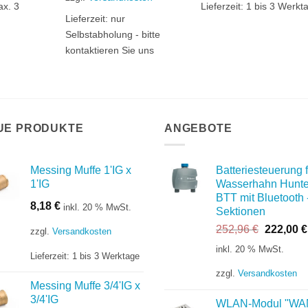
ax. 3
Lieferzeit:
1 bis 3 Werkt
Lieferzeit:
nur
Selbstabholung - bitte
kontaktieren Sie uns
UE PRODUKTE
ANGEBOTE
Messing Muffe 1'IG x
Batteriesteuerung f
1'IG
Wasserhahn Hunte
BTT mit Bluetooth 
8,18
€
inkl. 20 % MwSt.
Sektionen
Ursprüng
252,96
€
222,00
€
zzgl.
Versandkosten
Preis
inkl. 20 % MwSt.
Lieferzeit:
1 bis 3 Werktage
war:
252,96 €
zzgl.
Versandkosten
Messing Muffe 3/4'IG x
3/4'IG
WLAN-Modul "WA