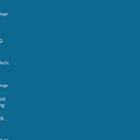
,20 €.
ktage
g,
 MwSt.
ktage
sor
ng
g,