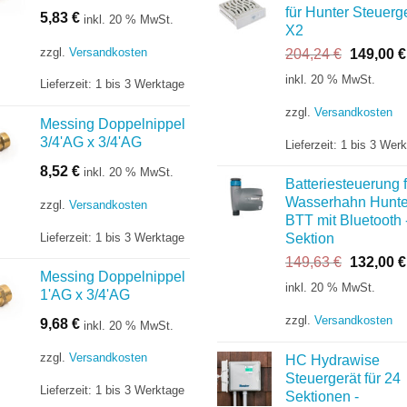
für Hunter Steuerg
5,83
€
inkl. 20 % MwSt.
X2
zzgl.
Versandkosten
Ursprüng
204,24
€
149,00
€
Preis
inkl. 20 % MwSt.
Lieferzeit:
1 bis 3 Werktage
war:
204,24 €
zzgl.
Versandkosten
Messing Doppelnippel
3/4'AG x 3/4'AG
Lieferzeit:
1 bis 3 Wer
8,52
€
inkl. 20 % MwSt.
Batteriesteuerung f
Wasserhahn Hunte
zzgl.
Versandkosten
BTT mit Bluetooth 
Lieferzeit:
1 bis 3 Werktage
Sektion
Ursprüng
149,63
€
132,00
€
Messing Doppelnippel
Preis
inkl. 20 % MwSt.
1'AG x 3/4'AG
war:
149,63 €
zzgl.
Versandkosten
9,68
€
inkl. 20 % MwSt.
zzgl.
Versandkosten
HC Hydrawise
Steuergerät für 24
Lieferzeit:
1 bis 3 Werktage
Sektionen -