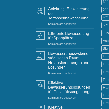
3/4
Anleitung:
Ihrem
Einwinterung
Raintime-
Anleitung: Einwinterung
15
3/4'
der
Team
Okt.
der
Gartenbewässerung
5/4
Terrassenbewässerung
für
Kommentare deaktiviert
5/4'
Anleitung:
Einwinterung
10b
Effiziente Bewässerung
15
der
Sep.
für Sportplätze
Terrassenbewässerung
Ast
für
Kommentare deaktiviert
Effiziente
Blu
Bewässerung
Bewässerungssysteme im
15
für
Fitt
Aug.
städtischen Raum:
Sportplätze
Herausforderungen und
Fitt
Lösungen
Fitt
für
Kommentare deaktiviert
Bewässerungssysteme
Fitt
im
Effektive
15
städtischen
Juli
Bewässerungslösungen
Fitt
Raum:
für Geschäftsumgebungen
Herausforderungen
Fitt
für
Kommentare deaktiviert
und
Effektive
Lösungen
Fitt
Bewässerungslösungen
Kreative
15