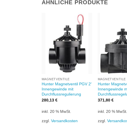
ÄHNLICHE PRODUKTE
Zu
Zu
Wunschliste
Wunschliste
W
hinzufügen
hinzufügen
+
+
VENTILE
MAGNETVENTILE
MAGNETVENTILE
Magnetventil PGV 1′
Hunter Magnetventil PGV 2′
Hunter Magnetve
ewinde ohne
Innengewinde mit
Innengewinde m
ussregulierung
Durchflussregulierung
Durchflussregel
280,13
€
371,80
€
0 % MwSt.
inkl. 20 % MwSt.
inkl. 20 % MwSt
rsandkosten
zzgl.
Versandkosten
zzgl.
Versandko