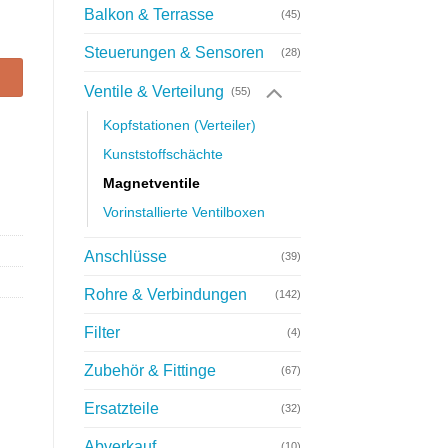
Balkon & Terrasse
(45)
rchflussregelung Menge
Steuerungen & Sensoren
(28)
Ventile & Verteilung
(55)
Kopfstationen (Verteiler)
Kunststoffschächte
Magnetventile
Vorinstallierte Ventilboxen
Anschlüsse
(39)
Rohre & Verbindungen
(142)
Filter
(4)
Zubehör & Fittinge
(67)
Ersatzteile
(32)
Abverkauf
(10)