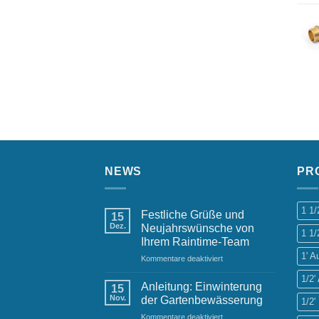
NEWS
PR
1 1
Festliche Grüße und
15
Dez.
Neujahrswünsche von
1 1/
Ihrem Raintime-Team
1' 
für
Kommentare deaktiviert
Festliche
1/2
Grüße
Anleitung: Einwinterung
15
und
Nov.
der Gartenbewässerung
1/2'
Neujahrswünsche
für
Kommentare deaktiviert
von