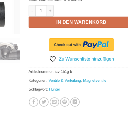
Hunter Magnetventil ICV 6/4' Innengewinde mit Du
IN DEN WARENKORB
Zu Wunschliste hinzufügen
Artikelnummer:
icv-151g-b
Kategorien:
Ventile & Verteilung
,
Magnetventile
Schlagwort:
Hunter