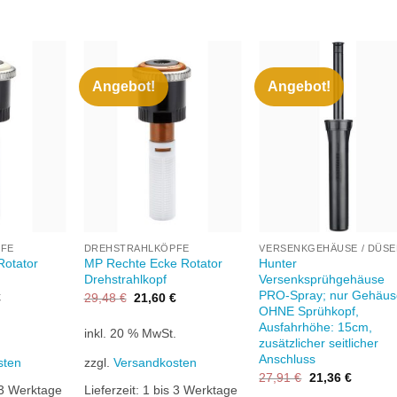
Angebot!
Angebot!
Zu
Zu
Zu
unschliste
Wunschliste
Wunschlis
hinzufügen
hinzufügen
hinzufüge
+
+
FE
DREHSTRAHLKÖPFE
Rotator
MP Rechte Ecke Rotator
Hunter
Drehstrahlkopf
Versenksprühgehäuse
PRO-Spray; nur Gehäu
glicher
Aktueller
Ursprünglicher
Aktueller
€
29,48
€
21,60
€
Preis
Preis
Preis
OHNE Sprühkopf,
ist:
war:
ist:
Ausfahrhöhe: 15cm,
.
inkl. 20 % MwSt.
21,60 €.
29,48 €
21,60 €.
zusätzlicher seitlicher
Anschluss
sten
zzgl.
Versandkosten
Ursprünglicher
Aktuelle
27,91
€
21,36
€
Preis
Preis
 3 Werktage
Lieferzeit:
1 bis 3 Werktage