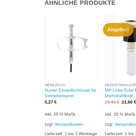
ÄHNLICHE PRODUKTE
Angebot!
Zu
Zu
Wunschliste
Wunschliste
W
hinzufügen
hinzufügen
HT VORRÄTIG
+
+
BEREGNER
WERKZEUG
DREHSTRAHLKÖP
Getrieberegner
Hunter Einstellschlüssel für
MP-Linke Ecke 
sfahrhöhe: 30cm
Getrieberegner
Drehstrahlkopf
Ursprün
5,27
€
29,48
€
21,60
Preis
war:
0 % MwSt.
inkl. 20 % MwSt.
inkl. 20 % MwSt
29,48 €
rsandkosten
zzgl.
Versandkosten
zzgl.
Versandko
it:
1 bis 3 Werktage
Lieferzeit:
1 bis 3 Werktage
Lieferzeit:
1 bis