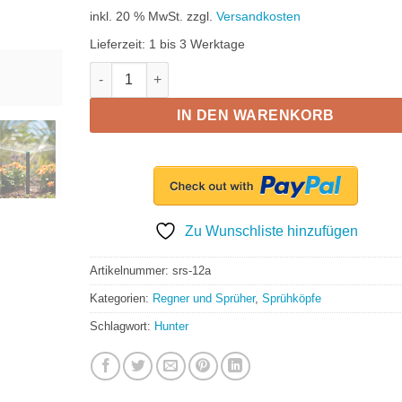
inkl. 20 % MwSt.
zzgl.
Versandkosten
Lieferzeit:
1 bis 3 Werktage
Hunter einstellbarer Sprühkopf, Wurfweite: 4.6m, E
IN DEN WARENKORB
Zu Wunschliste hinzufügen
Artikelnummer:
srs-12a
Kategorien:
Regner und Sprüher
,
Sprühköpfe
Schlagwort:
Hunter