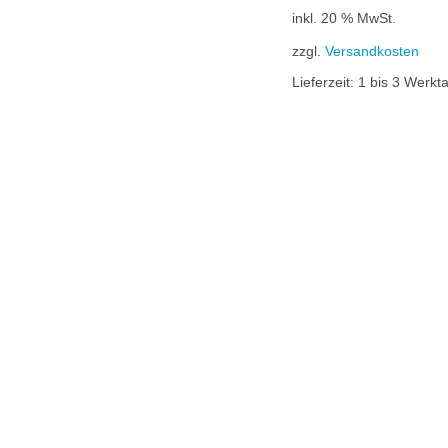
war:
ist:
inkl. 20 % MwSt.
27,91 €
21,36 €.
zzgl.
Versandkosten
Lieferzeit:
1 bis 3 Werkt