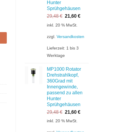
Hunter
Sprühgehäusen
Ursprünglicher
Aktueller
29,48
€
21,60
€
Preis
Preis
instellbereich: 1-360°, Farbcode: grün Menge
inkl. 20 % MwSt.
war:
ist:
29,48 €
21,60 €.
zzgl.
Versandkosten
Lieferzeit:
1 bis 3
Werktage
MP1000 Rotator
Drehstrahlkopf,
360Grad mit
Innengewinde,
passend zu allen
Hunter
Sprühgehäusen
Ursprünglicher
Aktueller
29,48
€
21,60
€
Preis
Preis
inkl. 20 % MwSt.
war:
ist:
29,48 €
21,60 €.