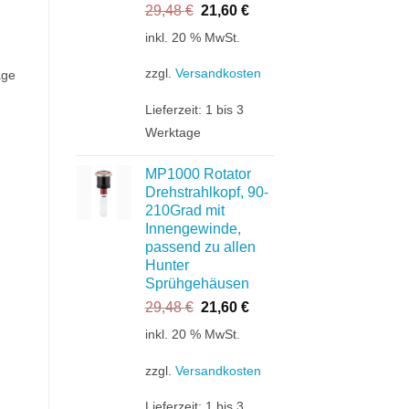
Ursprünglicher
Aktueller
29,48
€
21,60
€
Preis
Preis
inkl. 20 % MwSt.
war:
ist:
29,48 €
21,60 €.
zzgl.
Versandkosten
age
Lieferzeit:
1 bis 3
Werktage
MP1000 Rotator
Drehstrahlkopf, 90-
210Grad mit
Innengewinde,
passend zu allen
Hunter
Sprühgehäusen
Ursprünglicher
Aktueller
29,48
€
21,60
€
Preis
Preis
inkl. 20 % MwSt.
war:
ist:
29,48 €
21,60 €.
zzgl.
Versandkosten
Lieferzeit:
1 bis 3