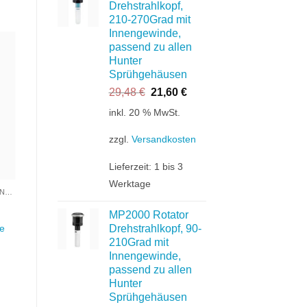
Drehstrahlkopf,
210-270Grad mit
Innengewinde,
passend zu allen
Hunter
Sprühgehäusen
te
n
Ursprünglicher
Aktueller
29,48
€
21,60
€
Preis
Preis
inkl. 20 % MwSt.
war:
ist:
29,48 €
21,60 €.
zzgl.
Versandkosten
Lieferzeit:
1 bis 3
Werktage
VERSENKGEHÄUSE / DÜSENKÖPFE
MP2000 Rotator
Drehstrahlkopf, 90-
se
210Grad mit
Innengewinde,
passend zu allen
Hunter
r
Sprühgehäusen