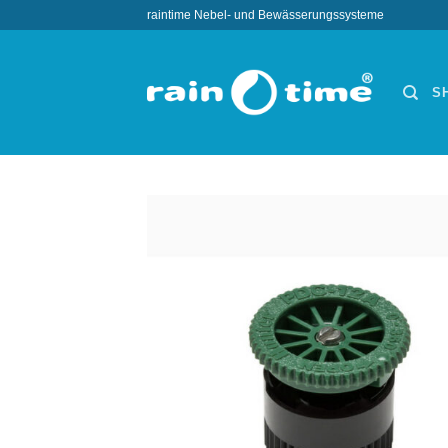
Zum
raintime Nebel- und Bewässerungssysteme
Inhalt
springen
S
Wun
hi