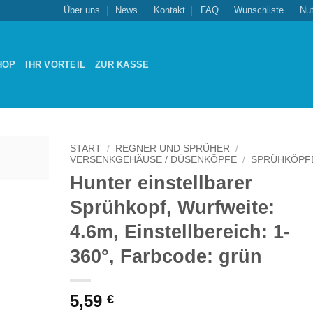
Über uns
News
Kontakt
FAQ
Wunschliste
Nu
HOP
IHR VORTEIL
ZUR KASSE
START
/
REGNER UND SPRÜHER
/
VERSENKGEHÄUSE / DÜSENKÖPFE
/
SPRÜHKÖPF
Hunter einstellbarer
Zu
schliste
Sprühkopf, Wurfweite:
nzufügen
4.6m, Einstellbereich: 1-
360°, Farbcode: grün
5,59
€