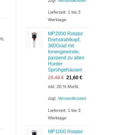
zzgl.
Versandkosten
Lieferzeit:
1 bis 3
Werktage
MP2000 Rotator
n,
Drehstrahlkopf,
360Grad mit
Innengewinde,
passend zu allen
Hunter
Sprühgehäusen
Ursprünglicher
Aktueller
29,48
€
21,60
€
Preis
Preis
inkl. 20 % MwSt.
war:
ist:
29,48 €
21,60 €.
zzgl.
Versandkosten
Lieferzeit:
1 bis 3
Werktage
MP1000 Rotator