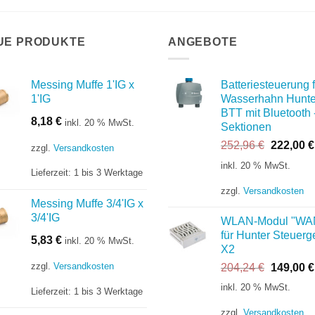
UE PRODUKTE
ANGEBOTE
Messing Muffe 1'IG x
Batteriesteuerung f
1'IG
Wasserhahn Hunte
BTT mit Bluetooth 
8,18
€
inkl. 20 % MwSt.
Sektionen
Ursprüng
252,96
€
222,00
€
zzgl.
Versandkosten
Preis
inkl. 20 % MwSt.
Lieferzeit:
1 bis 3 Werktage
war:
252,96 €
zzgl.
Versandkosten
Messing Muffe 3/4'IG x
3/4'IG
WLAN-Modul "WA
für Hunter Steuerg
5,83
€
inkl. 20 % MwSt.
X2
zzgl.
Versandkosten
Ursprüng
204,24
€
149,00
€
Preis
inkl. 20 % MwSt.
Lieferzeit:
1 bis 3 Werktage
war:
204,24 €
zzgl.
Versandkosten