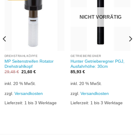
hinzufügen
hinzufügen
NICHT VORRÄTIG
DREHSTRAHLKÖPFE
GETRIEBEREGNER
MP Seitenstreifen Rotator
Hunter Getrieberegner PGJ,
Drehstrahlkopf
Ausfahrhöhe: 30cm
Ursprünglicher
Aktueller
29,48
€
21,60
€
85,93
€
Preis
Preis
war:
ist:
29,48 €
21,60 €.
inkl. 20 % MwSt.
inkl. 20 % MwSt.
zzgl.
Versandkosten
zzgl.
Versandkosten
Lieferzeit:
1 bis 3 Werktage
Lieferzeit:
1 bis 3 Werktage