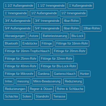
Sprinklerbewässerung
1 1/2' Außengewinde
1 1/2' Innengewinde
1' Außengewinde
1' Innengewinde
1/2' Außengewinde
1/2' Innengewinde
3/4' Außengewinde
3/4' Innengewinde
4bar-Rohre
5/4' Außengewinde
5/4' Innengewinde
6bar-Rohre
10bar-Rohre
Abzweigungen
Astore
Batteriesteuerung
Blu-Lock
Bluetooth
Endstücke
Fittinge
Fittinge für 16mm-Rohr
Fittinge für 16mm-Tropfschlauch
Fittinge für 20mm-Rohr
Fittinge für 25mm-Rohr
Fittinge für 32mm-Rohr
Fittinge für 40mm-Rohr
Fittinge für Blu-Lock-Rohr
Fittinge für Mikrorohr
Gardena
Gartenschlauch
Hunter
Irritec
messing
Mikro-Bewässerung
Reduzierung
Reduzierungen
Regner & Düsen
Rohre & Schläuche
Schächte
Solem
Standrohr
Terrasse