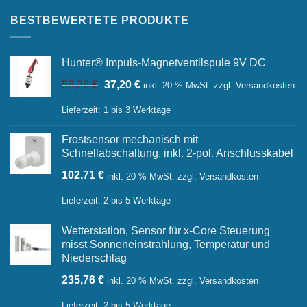
BESTBEWERTETE PRODUKTE
Hunter® Impuls-Magnetventilspule 9V DC
Ursprünglicher
Aktueller
56,26
€
37,20
€
inkl. 20 % MwSt.
zzgl.
Versandkosten
Preis
Preis
war:
ist:
Lieferzeit:
1 bis 3 Werktage
56,26 €
37,20 €.
Frostsensor mechanisch mit
Schnellabschaltung, inkl. 2-pol. Anschlusskabel
102,71
€
inkl. 20 % MwSt.
zzgl.
Versandkosten
Lieferzeit:
2 bis 5 Werktage
Wetterstation, Sensor für x-Core Steuerung
misst Sonneneinstrahlung, Temperatur und
Niederschlag
235,76
€
inkl. 20 % MwSt.
zzgl.
Versandkosten
Lieferzeit:
2 bis 5 Werktage