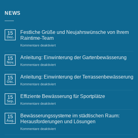
NEWS
Festliche Grüße und Neujahrswünsche von Ihrem
15
Dez.
Raintime-Team
für
Kommentare deaktiviert
Festliche
Grüße
Anleitung: Einwinterung der Gartenbewässerung
15
und
Nov.
für
Kommentare deaktiviert
Neujahrswünsche
Anleitung:
von
Einwinterung
Anleitung: Einwinterung der Terrassenbewässerung
Ihrem
15
der
Okt.
Raintime-
für
Kommentare deaktiviert
Gartenbewässerung
Team
Anleitung:
Einwinterung
Effiziente Bewässerung für Sportplätze
15
der
Sep.
für
Kommentare deaktiviert
Terrassenbewässerung
Effiziente
Bewässerung
Bewässerungssysteme im städtischen Raum:
15
für
Aug.
Herausforderungen und Lösungen
Sportplätze
für
Kommentare deaktiviert
Bewässerungssysteme