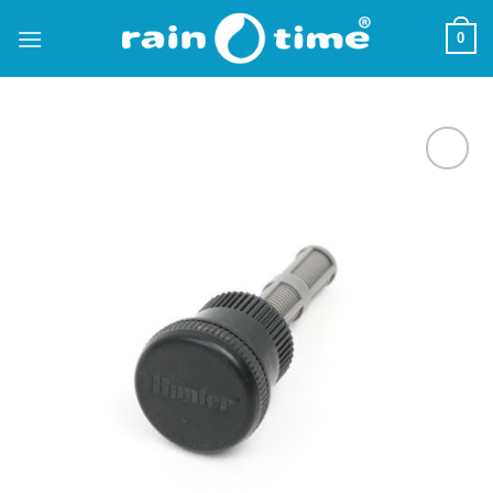
Zum
0
Inhalt
springen
Zu
Wunschliste
hinzufügen