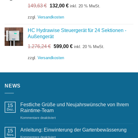
Ursprünglicher
Aktueller
149,63
€
132,00
€
inkl. 20 % MwSt.
Preis
Preis
war:
ist:
zzgl.
Versandkosten
149,63 €
132,00 €.
HC Hydrawise Steuergerät für 24 Sektionen -
Außengerät
Ursprünglicher
Aktueller
1.276,24
€
599,00
€
inkl. 20 % MwSt.
Preis
Preis
war:
ist:
zzgl.
Versandkosten
1.276,24 €
599,00 €.
NEWS
Festliche Grüße und Neujahrswünsche von Ihrem
15
Dez.
Raintime-Team
für
Kommentare deaktiviert
Festliche
Grüße
Anleitung: Einwinterung der Gartenbewässerung
15
und
Nov.
für
Kommentare deaktiviert