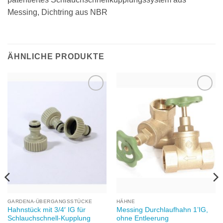
Messing, Dichtring aus NBR
ÄHNLICHE PRODUKTE
Zu
Zu
Wunschliste
Wunschliste
hinzufügen
hinzufügen
GARDENA-ÜBERGANGSSTÜCKE
HÄHNE
Hahnstück mit 3/4′ IG für
Messing Durchlaufhahn 1’IG,
Schlauchschnell-Kupplung
ohne Entleerung