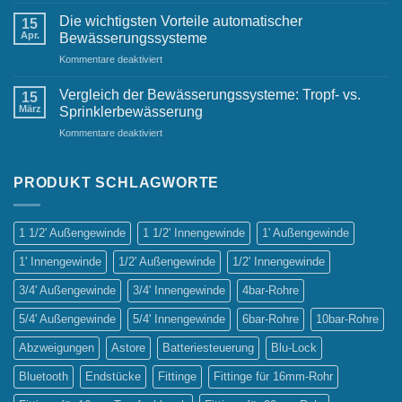
Automatische
Bewässerungsanlagen:
Die wichtigsten Vorteile automatischer
15
Ein
Apr.
Bewässerungssysteme
Must-
für
Kommentare deaktiviert
Have
Die
für
wichtigsten
jeden
Vergleich der Bewässerungssysteme: Tropf- vs.
15
Vorteile
Gastgarten
März
Sprinklerbewässerung
automatischer
für
Kommentare deaktiviert
Bewässerungssysteme
Vergleich
der
Bewässerungssysteme:
PRODUKT SCHLAGWORTE
Tropf-
vs.
Sprinklerbewässerung
1 1/2' Außengewinde
1 1/2' Innengewinde
1' Außengewinde
1' Innengewinde
1/2' Außengewinde
1/2' Innengewinde
3/4' Außengewinde
3/4' Innengewinde
4bar-Rohre
5/4' Außengewinde
5/4' Innengewinde
6bar-Rohre
10bar-Rohre
Abzweigungen
Astore
Batteriesteuerung
Blu-Lock
Bluetooth
Endstücke
Fittinge
Fittinge für 16mm-Rohr