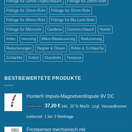
Fittinge für 16mm-Tropfschlauch
Fittinge für 20mm-Rohr
Fittinge für 25mm-Rohr
Fittinge für 32mm-Rohr
Fittinge für 40mm-Rohr
Fittinge für Blu-Lock-Rohr
Fittinge für Mikrorohr
Gardena
Gartenschlauch
Hunter
Irritec
messing
Mikro-Bewässerung
Reduzierung
Reduzierungen
Regner & Düsen
Rohre & Schläuche
Schächte
Solem
Standrohr
Terrasse
BESTBEWERTETE PRODUKTE
Hunter® Impuls-Magnetventilspule 9V DC
Ursprünglicher
Aktueller
56,26
€
37,20
€
inkl. 20 % MwSt.
zzgl.
Versandkosten
Preis
Preis
war:
ist:
Lieferzeit:
1 bis 3 Werktage
56,26 €
37,20 €.
Frostsensor mechanisch mit