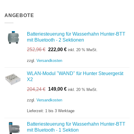
ANGEBOTE
Batteriesteuerung für Wasserhahn Hunter-BTT
mit Bluetooth - 2 Sektionen
Ursprünglicher
Aktueller
252,96
€
222,00
€
inkl. 20 % MwSt.
Preis
Preis
war:
ist:
zzgl.
Versandkosten
252,96 €
222,00 €.
WLAN-Modul "WAND" für Hunter Steuergerät
X2
Ursprünglicher
Aktueller
204,24
€
149,00
€
inkl. 20 % MwSt.
Preis
Preis
war:
ist:
zzgl.
Versandkosten
204,24 €
149,00 €.
Lieferzeit:
1 bis 3 Werktage
Batteriesteuerung für Wasserhahn Hunter-BTT
mit Bluetooth - 1 Sektion