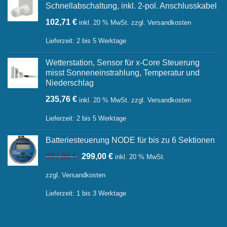
Schnellabschaltung, inkl. 2-pol. Anschlusskabel
102,71
€
inkl. 20 % MwSt.
zzgl.
Versandkosten
Lieferzeit:
2 bis 5 Werktage
Wetterstation, Sensor für x-Core Steuerung
misst Sonneneinstrahlung, Temperatur und
Niederschlag
235,76
€
inkl. 20 % MwSt.
zzgl.
Versandkosten
Lieferzeit:
2 bis 5 Werktage
Batteriesteuerung NODE für bis zu 6 Sektionen
Ursprünglicher
Aktueller
387,86
€
299,00
€
inkl. 20 % MwSt.
Preis
Preis
war:
ist:
zzgl.
Versandkosten
387,86 €
299,00 €.
Lieferzeit:
1 bis 3 Werktage