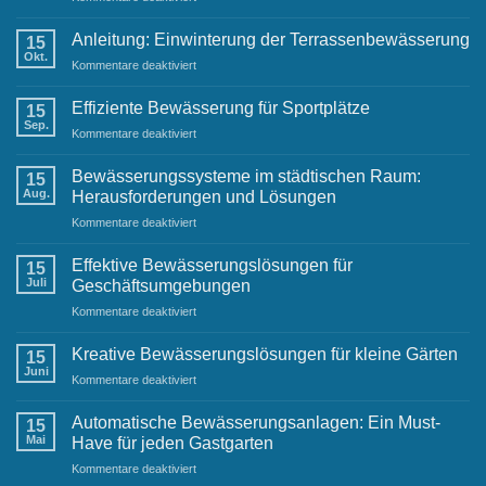
Neujahrswünsche
Anleitung:
von
Einwinterung
Anleitung: Einwinterung der Terrassenbewässerung
Ihrem
15
der
Okt.
Raintime-
für
Kommentare deaktiviert
Gartenbewässerung
Team
Anleitung:
Einwinterung
Effiziente Bewässerung für Sportplätze
15
der
Sep.
für
Kommentare deaktiviert
Terrassenbewässerung
Effiziente
Bewässerung
Bewässerungssysteme im städtischen Raum:
15
für
Aug.
Herausforderungen und Lösungen
Sportplätze
für
Kommentare deaktiviert
Bewässerungssysteme
im
Effektive Bewässerungslösungen für
15
städtischen
Juli
Geschäftsumgebungen
Raum:
für
Kommentare deaktiviert
Herausforderungen
Effektive
und
Bewässerungslösungen
Lösungen
Kreative Bewässerungslösungen für kleine Gärten
15
für
Juni
für
Kommentare deaktiviert
Geschäftsumgebungen
Kreative
Bewässerungslösungen
Automatische Bewässerungsanlagen: Ein Must-
15
für
Mai
Have für jeden Gastgarten
kleine
für
Kommentare deaktiviert
Gärten