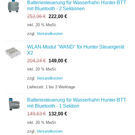
Batteriesteuerung für Wasserhahn Hunter-BTT
mit Bluetooth - 2 Sektionen
Ursprünglicher
Aktueller
252,96
€
222,00
€
Preis
Preis
inkl. 20 % MwSt.
war:
ist:
zzgl.
Versandkosten
252,96 €
222,00 €.
WLAN-Modul "WAND" für Hunter Steuergerät
X2
Ursprünglicher
Aktueller
204,24
€
149,00
€
Preis
Preis
inkl. 20 % MwSt.
war:
ist:
zzgl.
Versandkosten
204,24 €
149,00 €.
Lieferzeit:
1 bis 3 Werktage
Batteriesteuerung für Wasserhahn Hunter-BTT
mit Bluetooth - 1 Sektion
Ursprünglicher
Aktueller
149,63
€
132,00
€
Preis
Preis
inkl. 20 % MwSt.
war:
ist:
zzgl.
Versandkosten
149,63 €
132,00 €.