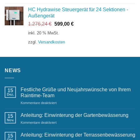
HC Hydrawise Steuergerät für 24 Sektionen -
Außengerät
Ursprünglicher
Aktueller
1.276,24
€
599,00
€
Preis
Preis
inkl. 20 % MwSt.
war:
ist:
zzgl.
Versandkosten
1.276,24 €
599,00 €.
NEWS
Festliche Grüße und Neujahrswünsche von Ihrem
15
Dez.
Raintime-Team
für
Kommentare deaktiviert
Festliche
Grüße
Anleitung: Einwinterung der Gartenbewässerung
15
und
Nov.
für
Kommentare deaktiviert
Neujahrswünsche
Anleitung:
von
Einwinterung
Anleitung: Einwinterung der Terrassenbewässerung
Ihrem
15
der
Okt.
Raintime-