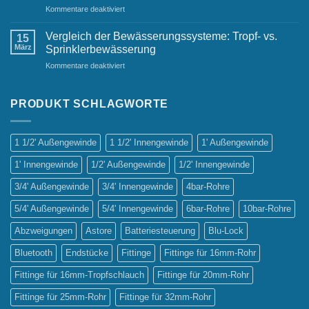
für
Kommentare deaktiviert
Have
Die
für
wichtigsten
jeden
Vergleich der Bewässerungssysteme: Tropf- vs.
15
Vorteile
Gastgarten
März
Sprinklerbewässerung
automatischer
für
Kommentare deaktiviert
Bewässerungssysteme
Vergleich
der
Bewässerungssysteme:
PRODUKT SCHLAGWORTE
Tropf-
vs.
Sprinklerbewässerung
1 1/2' Außengewinde
1 1/2' Innengewinde
1' Außengewinde
1' Innengewinde
1/2' Außengewinde
1/2' Innengewinde
3/4' Außengewinde
3/4' Innengewinde
4bar-Rohre
5/4' Außengewinde
5/4' Innengewinde
6bar-Rohre
10bar-Rohre
Abzweigungen
Astore
Batteriesteuerung
Blu-Lock
Bluetooth
Endstücke
Fittinge
Fittinge für 16mm-Rohr
Fittinge für 16mm-Tropfschlauch
Fittinge für 20mm-Rohr
Fittinge für 25mm-Rohr
Fittinge für 32mm-Rohr