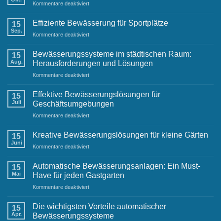
für
Kommentare deaktiviert
Gartenbewässerung
Team
Anleitung:
Einwinterung
Effiziente Bewässerung für Sportplätze
15
der
Sep.
für
Kommentare deaktiviert
Terrassenbewässerung
Effiziente
Bewässerung
Bewässerungssysteme im städtischen Raum:
15
für
Aug.
Herausforderungen und Lösungen
Sportplätze
für
Kommentare deaktiviert
Bewässerungssysteme
im
Effektive Bewässerungslösungen für
15
städtischen
Juli
Geschäftsumgebungen
Raum:
für
Kommentare deaktiviert
Herausforderungen
Effektive
und
Bewässerungslösungen
Lösungen
Kreative Bewässerungslösungen für kleine Gärten
15
für
Juni
für
Kommentare deaktiviert
Geschäftsumgebungen
Kreative
Bewässerungslösungen
Automatische Bewässerungsanlagen: Ein Must-
15
für
Mai
Have für jeden Gastgarten
kleine
für
Kommentare deaktiviert
Gärten
Automatische
Bewässerungsanlagen:
Die wichtigsten Vorteile automatischer
15
Ein
Apr.
Bewässerungssysteme
Must-