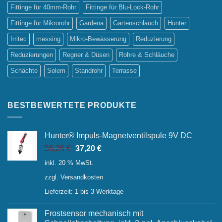
Fittinge für 40mm-Rohr
Fittinge für Blu-Lock-Rohr
Fittinge für Mikrorohr
Gardena
Gartenschlauch
Hunter
Irritec
messing
Mikro-Bewässerung
Reduzierung
Reduzierungen
Regner & Düsen
Rohre & Schläuche
Schächte
Solem
Standrohr
Terrasse
BESTBEWERTETE PRODUKTE
Hunter® Impuls-Magnetventilspule 9V DC
Ursprünglicher
Aktueller
56,26
€
37,20
€
Preis
Preis
inkl. 20 % MwSt.
war:
ist:
zzgl.
Versandkosten
56,26 €
37,20 €.
Lieferzeit:
1 bis 3 Werktage
Frostsensor mechanisch mit