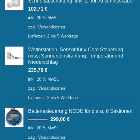
Schnellabschaltung, inkl. 2-pol. Anschlusskabel
102,71
€
inkl. 20 % MwSt.
zzgl.
Versandkosten
Lieferzeit:
2 bis 5 Werktage
Wetterstation, Sensor für x-Core Steuerung
misst Sonneneinstrahlung, Temperatur und
Niederschlag
235,76
€
inkl. 20 % MwSt.
zzgl.
Versandkosten
Lieferzeit:
2 bis 5 Werktage
Batteriesteuerung NODE für bis zu 6 Sektionen
Ursprünglicher
Aktueller
387,86
€
299,00
€
Preis
Preis
inkl. 20 % MwSt.
war:
ist:
zzgl.
Versandkosten
387,86 €
299,00 €.